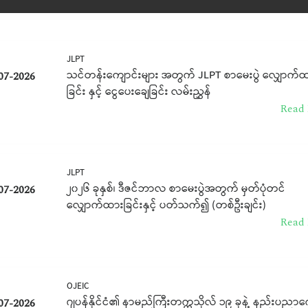
JLPT
သင်တန်းကျောင်းများ အတွက် JLPT စာမေးပွဲ လျှောက်
07-2026
ခြင်း နှင့် ငွေပေးချေခြင်း လမ်းညွှန်
Read 
JLPT
၂၀၂၆ ခုနှစ်၊ ဒီဇင်ဘာလ စာမေးပွဲအတွက် မှတ်ပုံတင်
07-2026
လျှောက်ထားခြင်းနှင့် ပတ်သက်၍ (တစ်ဦးချင်း)
Read 
OJEIC
ဂျပန်နိုင်ငံ၏ နာမည်ကြီးတက္ကသိုလ် ၁၉ ခုနဲ့ နည်းပညာ
07-2026