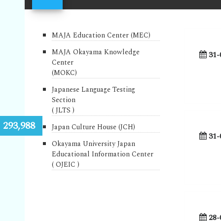
MAJA Education Center (MEC)
MAJA Okayama Knowledge
31-
Center
(MOKC)
Japanese Language Testing
Section
( JLTS )
:
293,988
Japan Culture House (JCH)
31-
Okayama University Japan
Educational Information Center
( OJEIC )
28-