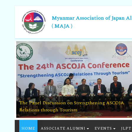
Myanmar Association of Japan A
( MAJA )
rs
,
The Panel Discussion on Strengthening ASCOJA
Relations through Tourism
HOME
ASSOCIATE ALUMNI
EVENTS
JLPT