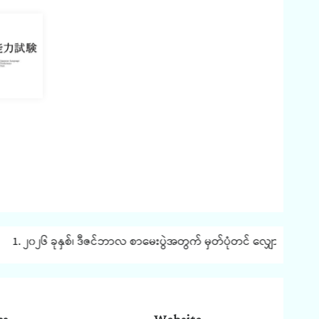
၀၂၆ ခုနှစ်၊ ဒီဇင်ဘာလ စာမေးပွဲအတွက် မှတ်ပုံတင် လျှောက်ထားခြင်း နှင