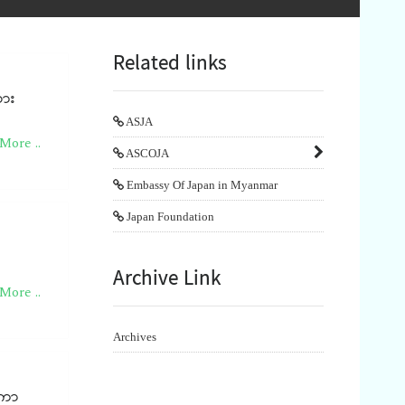
Related links
ထား
ASJA
More ..
ASCOJA
Embassy Of Japan in Myanmar
Japan Foundation
Archive Link
More ..
Archives
ကော