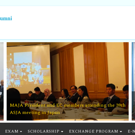
lumni
MAJA President and EC members attending the 39th
ASJA meeting in Japan
EXAM
SCHOLARSHIP
EXCHANGE PROGRAM
E-