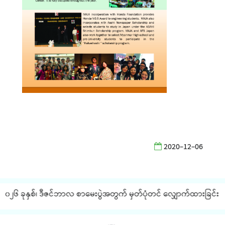
2020-12-06
၂၆ ခုနှစ်၊ ဒီဇင်ဘာလ စာမေးပွဲအတွက် မှတ်ပုံတင် လျှောက်ထားခြင်း နှင့်