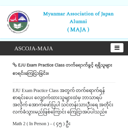
Myanmar Association of Japan
Alumni
( MAJA )
ASCOJA-MAJA
EJU Exam Practice Class တက်ရောက်ခွင့် ရရှိသူများ
စာရင်းကြေငြာခြင်း။
EJU Exam Practice Class
အတွက်
တက်ရောက်ရန်
စာရင်းပေး လျှောက်ထားသူများထဲမှ
ဘာသာရပ်
အလိုက်
အောက်
ဖော်ပြပါ
သင်တန်းသားဉီးရေ
အတိုင်း
လက်ခံသွားမည်ဖြစ်ကြောင်း
ကြေငြာအပ်ပါသည်။
Math 2 ( In Person ) – (
၄၅
)
ဦး