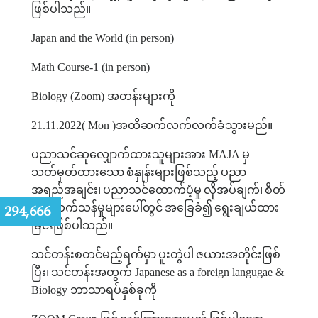
ဖြစ်ပါသည်။
Japan and the World (in person)
Math Course-1 (in person)
Biology (Zoom)
အတန်းများကို
21.11.2022( Mon )
အထိဆက်လက်လက်ခံသွားမည်။
ပညာသင်ဆုလျှောက်ထားသူများအား
MAJA
မှ
သတ်မှတ်ထားသော
စံနှုန်းများဖြစ်သည့်
ပညာ
အရည်အချင်း၊
ပညာသင်ထောက်ပံ့မှု
လိုအပ်ချက်၊
စိတ်
:
294,666
အားထက်သန်မှုများပေါ်တွင်
အခြေခံ၍
ရွေးချယ်ထား
ခြင်းဖြစ်ပါသည်။
သင်တန်းစတင်မည့်ရက်မှာ
ပူးတွဲပါ
ဇယားအတိုင်းဖြစ်
ပြီး၊
သင်တန်းအတွက်
Japanese as a foreign langugae &
Biology
ဘာသာရပ်နှစ်ခုကို