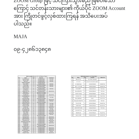
ZOOM Group
ဖြင့်
သင်ကြားသွားမည်
ဖြစ်ပါသော
ကြောင့်
သင်တန်းသားများ၏
ကိုယ်ပိုင်
ZOOM Account
အား
ကြိုတင်ဖွင့်လှစ်ထားကြရန်
အသိပေးအပ်
ပါသည်။
MAJA
၀၉
-
၄၂၈၆၁၃၈၄၈