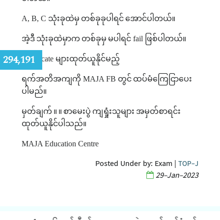
A, B, C
သုံးခုထဲမှ
တစ်ခုခုပါရင်
အောင်ပါတယ်။
အဲ့ဒီ
သုံးခုထဲမှာက
တစ်ခုမှ
မပါရင်
fail
ဖြစ်ပါတယ်။
:
294,191
Certificate
များထုတ်ယူနိုင်မည့်
ရက်အတိအကျကို
MAJA FB
တွင်
ထပ်မံကြေငြာပေး
ပါမည်။
မှတ်ချက်
။
။
စာမေးပွဲ
ကျရှုံးသူများ
အမှတ်စာရင်း
ထုတ်ယူနိုင်ပါသည်။
MAJA Education Centre
Posted Under by:
Exam
|
TOP-J
29-Jan-2023