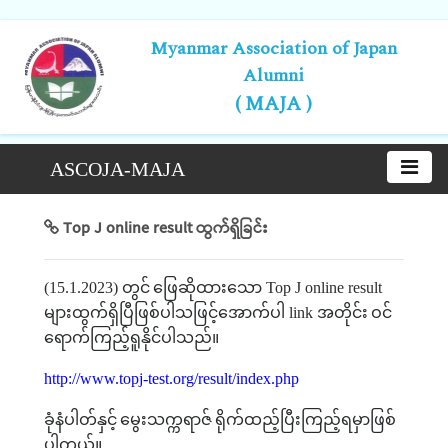
Myanmar Association of Japan
Alumni
( MAJA )
ASCOJA-MAJA
Top J online result ထွက်ရှိခြင်း
(15.1.2023)
တွင်
ဖြေဆိုထားသော
Top J online result
များထွက်ရှိပြီဖြစ်ပါသဖြင့်အောက်ပါ
link
အတိုင်း
ဝင်
ရောက်ကြည့်ရူနိုင်ပါသည်။
http://www.topj-test.org/result/index.php
ခုံနံပါတ်နှင့်
မွေးသက္ကရာဇ်
ရိုက်ထည့်ပြီးကြည့်ရမှာဖြစ်
ပါတယ်။