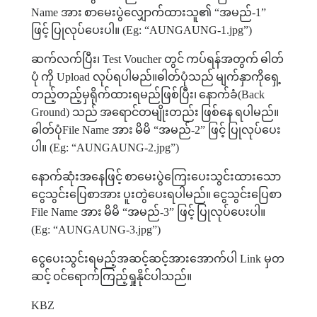
Name
အား
စာမေးပွဲလျှောက်ထားသူ၏
“
အမည်
-1”
ဖြင့်
ပြုလုပ်ပေးပါ။
(Eg: “AUNGAUNG-1.jpg”)
ဆက်လက်ပြီး၊
Test Voucher
တွင်
ကပ်ရန်အတွက်
ဓါတ်
ပုံ
ကို
Upload
လုပ်ရပါမည်။ဓါတ်ပုံသည်
မျက်နှာကိုရှေ့
တည့်တည့်မှရိုက်ထားရမည်ဖြစ်ပြီး၊
နောက်ခံ
(Back
Ground)
သည်
အရောင်တမျိုးတည်း
ဖြစ်နေ
ရပါမည်။
ဓါတ်ပုံ
File Name
အား
မိမိ
“
အမည်
-2”
ဖြင့်
ပြုလုပ်ပေး
ပါ။
(Eg: “AUNGAUNG-2.jpg”)
နောက်ဆုံးအနေဖြင့်
စာမေးပွဲကြေးပေးသွင်းထားသော
ငွေသွင်းပြေစာအား
ပူးတွဲပေးရပါမည်။
ငွေသွင်းပြေစာ
File Name
အား
မိမိ
“
အမည်
-3”
ဖြင့်
ပြုလုပ်ပေးပါ။
(Eg: “AUNGAUNG-3.jpg”)
ငွေပေးသွင်းရမည့်အဆင့်ဆင့်အားအောက်ပါ
Link
မှတ
ဆင့်
၀င်ရောက်ကြည့်ရှုနိုင်ပါသည်။
KBZ