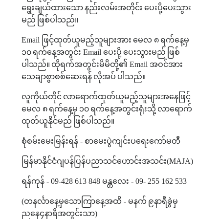
ရွေးချယ်ထားသော
နည်းလမ်းအတိုင်း
ပေးပို့ပေးသွား
မည်
ဖြစ်ပါသည်။
Email
ဖြင့်ထုတ်ယူမည့်သူများအား
မေလ
‌
၈
ရက်နေ့မှ
၁၀
ရက်နေ့အတွင်း
Email
ပေးပို့
ပေးသွားမည်
ဖြစ်
ပါသည်။
ထိုရက်အတွင်းမိမိတို့၏
Email
အဝင်အား
သေချာစွာစစ်ဆေးရန်
လိုအပ်
ပါသည်။
လူကိုယ်တိုင်
လာရောက်ထုတ်ယူမည့်သူများအနေဖြင့်
မေလ
‌
၈
ရက်နေ့မှ
၁၀
ရက်နေ့အတွင်းရုံးသို့
လာရောက်
ထုတ်ယူနိုင်မည်
ဖြစ်ပါသည်။
စုံစမ်းမေးမြန်းရန်
-
စာမေးပွဲကျင်းပရေးကော်မတီ
မြန်မာနိုင်ငံဂျပန်ပြန်ပညာသင်ဟောင်းအသင်း
(MAJA)
ရန်ကုန်
- 09-428 613 848
မန္တလေး
- 09- 255 162 533
(
တနင်္လာနေ့မှသောကြာနေ့အထိ
-
မနက်
၉နာရီခွဲမှ
ညနေ၄နာရီအတွင်းသာ
)