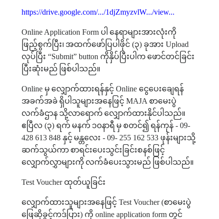
https://drive.google.com/.../1djZmyzvlW.../view...
Online Application Form
ပါ
နေရာများအားလုံးကို
ဖြည့်စွက်ပြီး၊
အထက်ဖော်ပြပါဖိုင်
(
၃
)
ခုအား
Upload
လုပ်ပြီး
“Submit” button
ကိုနှိပ်ပြီးပါက
ဖောင်တင်ခြင်း
ပြီးဆုံးမည်
ဖြစ်ပါသည်။
Online
မှ
လျှောက်ထားရန်နှင့်
Online
ငွေပေးချေရန်
အခက်အခဲ
ရှိပါသူများအနေဖြင့်
MAJA
စာမေးပွဲ
လက်ခံဌာန
သို့လာရောက်
လျှောက်ထားနိုင်ပါသည်။
ဧပြီလ
(
၃
)
ရက်
မနက်
၁၀နာရီ
မှ
စတင်၍
ရန်ကုန်
- 09-
428 613 848
နှင့်
မန္တလေး
- 09- 255 162 533
ဖုန်းများသို့
ဆက်သွယ်ကာ
စာရင်းပေးသွင်းခြင်းစနစ်ဖြင့်
လျှောက်လွှာများကို
လက်ခံပေးသွားမည်
ဖြစ်ပါသည်။
Test Voucher
ထုတ်ယူခြင်း
လျှောက်ထားသူများအနေဖြင့်
Test Voucher (
စာမေးပွဲ
ဖြေဆိုခွင့်ကဒ်ပြား
)
ကို
online application form
တွင်