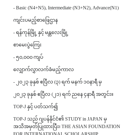
- Basic (N4+N5), Intermediate (N3+N2), Advance(N1)
ကျင်းပမည့်စာဖြေဌာန
-
ရန်ကုန်မြို့
နှင့်
မန္တလေးမြို့
စာမေးပွဲကြေး
-
၅၀
,
၀၀၀
ကျပ်
လျှောက်လွှာလက်ခံမည့်ကာလ
-
၂၀၂၃
ခုနှစ်
ဧပြီလ
(
၃
)
ရက်
မနက်
၁၀နာရီ
မှ
၂၀၂၃
ခုနှစ်
ဧပြီလ
(
၂၁
)
ရက်
ညနေ
၄နာရီ
အတွင်း။
TOP-J
နှင့်
ပတ်သက်၍
TOP-J
သည်
ဂျပန်နိုင်ငံ၏
STUDY in JAPAN
မှ
အသိအမှတ်ပြုထားပြီး၊
THE ASIAN FOUNDATION
FOR INTERNATIONAL SCHOLARSHIP