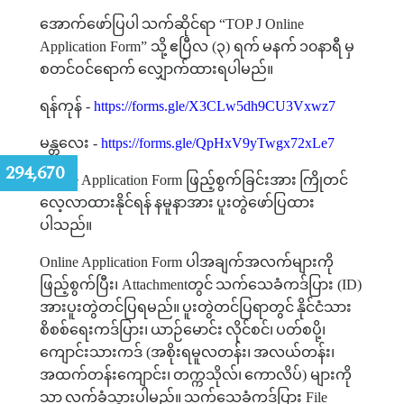
အောက်ဖော်ပြပါ
သက်ဆိုင်ရာ
“TOP J Online
Application Form”
သို့
ဧပြီလ
(
၃
)
ရက်
မနက်
၁၀နာရီ
မှ
စတင်ဝင်ရောက်
လျှောက်ထားရပါမည်။
ရန်ကုန်
-
https://forms.gle/X3CLw5dh9CU3Vxwz7
မန္တလေး
-
https://forms.gle/QpHxV9yTwgx72xLe7
:
294,670
Online Application Form
ဖြည့်စွက်ခြင်းအား
ကြိုတင်
လေ့လာထားနိုင်ရန်
နမူနာအား
ပူးတွဲဖော်ပြထား
ပါသည်။
Online Application Form
ပါအချက်အလက်များကို
ဖြည့်စွက်ပြီး၊
Attachment
တွင်
သက်သေခံကဒ်ပြား
(ID)
အားပူးတွဲတင်ပြရမည်။
ပူးတွဲတင်ပြရာတွင်
နိုင်ငံသား
စိစစ်ရေးကဒ်ပြား၊
ယာဉ်မောင်း
လိုင်စင်၊
ပတ်စပို့၊
ကျောင်းသားကဒ်
(
အစိုးရမူလတန်း၊
အလယ်တန်း၊
အထက်တန်းကျောင်း၊
တက္ကသိုလ်၊
ကောလိပ်
)
များကို
သာ
လက်ခံသွားပါမည်။
သက်သေခံကဒ်ပြား
File