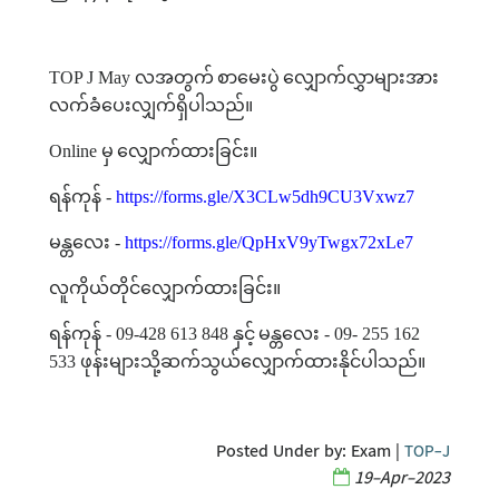
TOP J May
လအတွက်
စာမေးပွဲ
လျှောက်လွှာများအား
လက်ခံပေးလျှက်ရှိပါသည်။
Online
မှ
လျှောက်ထားခြင်း။
ရန်ကုန်
-
https://forms.gle/X3CLw5dh9CU3Vxwz7
မန္တလေး
-
https://forms.gle/QpHxV9yTwgx72xLe7
လူကိုယ်တိုင်လျှောက်ထားခြင်း။
ရန်ကုန်
- 09-428 613 848
နှင့်
မန္တလေး
- 09- 255 162
533
ဖုန်းများသို့ဆက်သွယ်လျှောက်ထားနိုင်ပါသည်။
Posted Under by:
Exam
|
TOP-J
19-Apr-2023