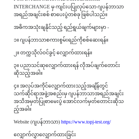
INTERCHANGE
မှ
ကျင်းပပြုလုပ်သော
ဂျပန်ဘာသာ
အရည်အချင်းစစ်
စာပေးပွဲတစ်ခု
ဖြစ်ပါသည်။
အဓိကအသုံးချနိုင်သည့်
ရည်ရွယ်ချက်များမှာ
-
၁။
ဂျပန်ဘာသာစကားစွမ်းရည်ကိုစစ်ဆေးရန်။
၂။
တက္ကသိုလ်ဝင်ခွင့်
လျှောက်ထားရန်။
၃။
ပညာသင်ဆုလျှောက်ထားရန်
လိုအပ်ချက်တောင်း
ဆိုသည့်အခါ။
၄။
အလုပ်အကိုင်လျှောက်ထားသည့်အချိန်တွင်
သက်ဆိုင်ရာအဖွဲ့အစည်းမှ
ဂျပန်ဘာသာအရည်အချင်း
အသိအမှတ်ပြုစာမေးပွဲ
အောင်လက်မှတ်တောင်းဆိုသ
ည့်အခါ။
Website (
ဂျပန်ဘာသာ
)
https://www.topj-test.org/
လျှောက်လွှာလျှောက်ထားခြင်း