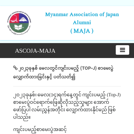
Myanmar Association of Japan
Alumni
( MAJA )
ASCOJA-MAJA
၂၀၂၃ခုနှစ် မေလတွင်ကျင်းပမည့် (TOP-J) စာမေးပွဲ
လျှောက်ထားခြင်းနှင့် ပတ်သတ်၍
၂၀၂၃ခုနှစ်၊
မေလ
(
၁၄
)
ရက်နေ့တွင်
ကျင်းပမည့်
(Top-J)
စာမေးပွဲဝင်ရောက်ဖြေဆိုလိုသည့်သူများ
အောက်
ဖော်ပြပါ
လမ်းညွှန်အတိုင်း
လျှောက်ထားနိုင်မည်
ဖြစ်
ပါသည်။
ကျင်းပမည့်စာမေးပွဲအဆင့်