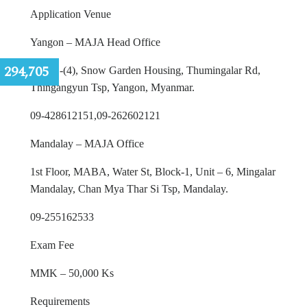
Application Venue
Yangon – MAJA Head Office
:
294,705
No 2B-(4), Snow Garden Housing, Thumingalar Rd,
Thingangyun Tsp, Yangon, Myanmar.
09-428612151,09-262602121
Mandalay – MAJA Office
1st Floor, MABA, Water St, Block-1, Unit – 6, Mingalar
Mandalay, Chan Mya Thar Si Tsp, Mandalay.
09-255162533
Exam Fee
MMK – 50,000 Ks
Requirements