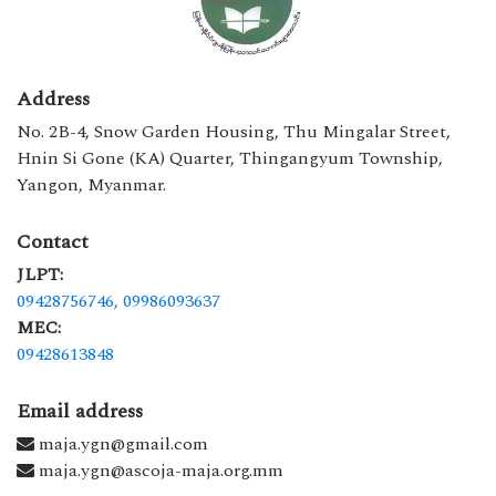
Address
No. 2B-4, Snow Garden Housing, Thu Mingalar Street,
Hnin Si Gone (KA) Quarter, Thingangyum Township,
Yangon, Myanmar.
Contact
JLPT:
09428756746,
09986093637
MEC:
09428613848
Email address
maja.ygn@gmail.com
maja.ygn@ascoja-maja.org.mm