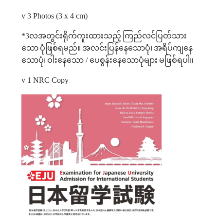
v
3 Photos (3 x 4 cm)
*3
လအတွင်းရိုက်ကူးထားသည့်
ကြည်လင်ပြတ်သား
သော
ပုံဖြစ်ရမည်။
အလင်းပြန်နေသောပုံ၊
အရိပ်ကျနေ
သောပုံ၊
ဝါးနေသော
/
ပေစွန်းနေသောပုံများ
မဖြစ်ရပါ။
v
1 NRC Copy