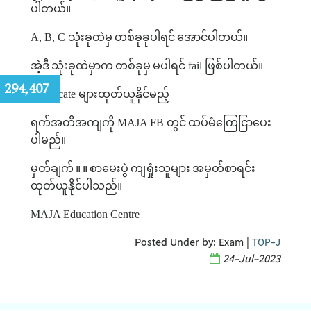
ပါတယ်။
A, B, C
သုံးခုထဲမှ
တစ်ခုခုပါရင်
အောင်ပါတယ်။
အဲ့ဒီ
သုံးခုထဲမှာက
တစ်ခုမှ
မပါရင်
fail
ဖြစ်ပါတယ်။
:
294,407
Certificate
များထုတ်ယူနိုင်မည့်
ရက်အတိအကျကို
MAJA FB
တွင်
ထပ်မံကြေငြာပေး
ပါမည်။
မှတ်ချက်
။
။
စာမေးပွဲ
ကျရှုံးသူများ
အမှတ်စာရင်း
ထုတ်ယူနိုင်ပါသည်။
MAJA Education Centre
Posted Under by:
Exam
|
TOP-J
24-Jul-2023