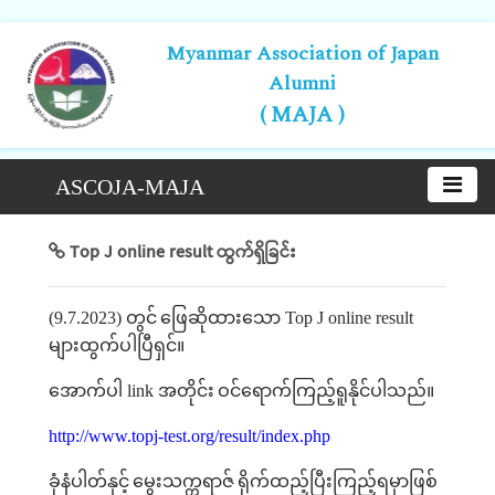
Myanmar Association of Japan
Alumni
( MAJA )
ASCOJA-MAJA
Top J online result ထွက်ရှိခြင်း
(9.7.2023)
တွင်
ဖြေဆိုထားသော
Top J online result
များထွက်ပါပြီရှင်။
အောက်ပါ
link
အတိုင်း
ဝင်ရောက်ကြည့်ရူနိုင်ပါသည်။
http://www.topj-test.org/result/index.php
ခုံနံပါတ်နှင့်
မွေးသက္ကရာဇ်
ရိုက်ထည့်ပြီးကြည့်ရမှာဖြစ်