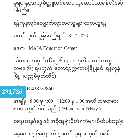
မူရင်းနှင့်အတူ
မိတ္တူတစ်စောင်
ယူဆောင်လာရန်
လိုအပ်
ပါမည်။
ရန်ကုန်တွင်လျှောက်လွှာတင်သူများထုတ်ယူရန်
စတင်ထုတ်ယူနိုင်မည့်ရက်
-31.7.2023
နေရာ
- MAJA Education Center
လိပ်စာ
-
အမှတ်
(
၆၈၂
/
၆၈၃
-
က
ဒုတိယထပ်၊
သစ္စာ
လမ်း၊
(
၆
)
ရပ်ကွက်၊
တောင်ဥက္ကလာပမြို့နယ်၊
ရန်ကုန်
မြို့။
(
ပုဏ္ဏမီမှတ်တိုင်
)
ဖုန်း
- 09 428783860
:
294,726
အချိန်
- 9:30
မှ
4:00
(12:00
မှ
1:00
အထိ
ထမင်းစား
နားခေတ္တပိတ်ပါသည်။
) (Monday to Friday )
စနေ၊
တနင်္ဂနွေ
နှင့်
အစိုးရ
ရုံးပိတ်ရက်များပိတ်ပါသည်။
မန္တလေးတွင်လျှောက်လွှာတင်သူများထုတ်ယူရန်