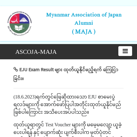
Myanmar Association of Japan
Alumni
( MAJA )
ASCOJA-MAJA
EJU Exam Result များ ထုတ်ယူနိုင်မည့်ရက် ကြေငြာ
ခြင်း။
(18.6.2023)
ရက်တွင်ဖြေဆိုထားသော
EJU
စာမေးပွဲ
ရလဒ်များကို
အောက်ဖော်ပြပါအတိုင်းထုတ်ယူနိုင်မည်
ဖြစ်ပါကြောင်း
အသိပေးအပ်ပါသည်။
ထုတ်ယူရာတွင်
Test Voucher
များကို
မမေ့မလျော့
ယူခဲ့
ပေးပါရန်
နှင့်
ပျောက်ဆုံး
ပျက်စီးပါက
မှတ်ပုံတင်