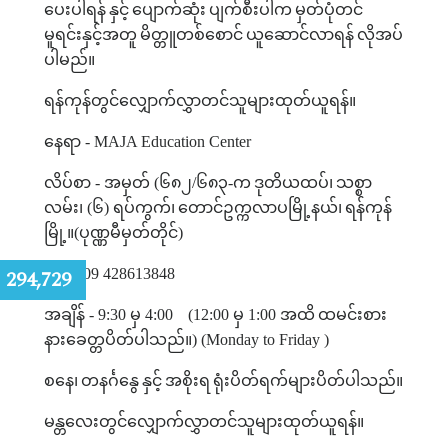
ပေးပါရန်
နှင့်
ပျောက်ဆုံး
ပျက်စီးပါက
မှတ်ပုံတင်
မူရင်းနှင့်အတူ
မိတ္တူတစ်စောင်
ယူဆောင်လာရန်
လိုအပ်
ပါမည်။
ရန်ကုန်တွင်လျှောက်လွှာတင်သူများထုတ်ယူရန်။
နေရာ
- MAJA Education Center
လိပ်စာ
-
အမှတ်
(
၆၈၂
/
၆၈၃
-
က
ဒုတိယထပ်၊
သစ္စာ
လမ်း၊
(
၆
)
ရပ်ကွက်၊
တောင်ဥက္ကလာပမြို့နယ်၊
ရန်ကုန်
မြို့။
(
ပုဏ္ဏမီမှတ်တိုင်
)
:
294,729
ဖုန်း
- 09 428613848
အချိန်
- 9:30
မှ
4:00
(12:00
မှ
1:00
အထိ
ထမင်းစား
နားခေတ္တပိတ်ပါသည်။
) (Monday to Friday )
စနေ၊
တနင်္ဂနွေ
နှင့်
အစိုးရ
ရုံးပိတ်ရက်များပိတ်ပါသည်။
မန္တလေးတွင်လျှောက်လွှာတင်သူများထုတ်ယူရန်။