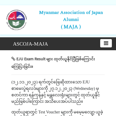
Myanmar Association of Japan
Alumni
( MAJA )
ASCOJA-MAJA
EJU Exam Result များ ထုတ်ယူနိုင်ပြီဖြစ်ကြောင်း
ကြေငြာခြင်း။
(
၁၂
.
၁၁
.
၂၀၂၃
)
ရက်တွင်ဖြေဆိုထားသော
EJU
စာမေးပွဲရလဒ်များကို
၂၇
.
၁၂
.
၂၀၂၃
(Wednesday)
မှ
စတင်ကာ
ရန်ကုန်နှင့်
မန္တလေးရုံးများတွင်
ထုတ်ယူနိုင်
မည်ဖြစ်ပါကြောင်း
အသိပေးအပ်ပါသည်။
ထုတ်ယူရာတွင်
Test Voucher
များကို
မမေ့မလျော့
ယူခဲ့