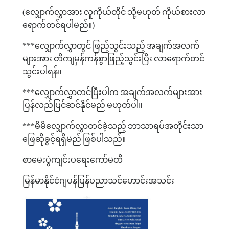
(
လျှောက်လွှာအား
လူကိုယ်တိုင်
သို့မဟုတ်
ကိုယ်စားလာ
ရောက်တင်ရပါမည်။
)
***
လျှောက်လွှာတွင်
ဖြည့်သွင်းသည့်
အချက်အလက်
များအား
တိကျမှန်ကန်စွာဖြည့်သွင်းပြီး
လာရောက်တင်
သွင်းပါရန်။
***
လျှောက်လွှာတင်ပြီးပါက
အချက်အလက်များအား
ပြန်လည်ပြင်ဆင်နိုင်မည်
မဟုတ်ပါ။
***
မိမိလျှောက်လွှာတင်ခဲ့သည့်
ဘာသာရပ်အတိုင်းသာ
ဖြေဆိုခွင့်ရရှိမည်
ဖြစ်ပါသည်။
စာမေးပွဲကျင်းပရေးကော်မတီ
မြန်မာနိုင်ငံဂျပန်ပြန်ပညာသင်ဟောင်းအသင်း