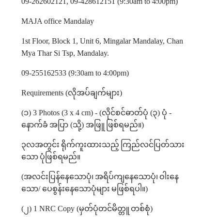
09-262602121, 09-428612151 (9:30am to 4:00pm)
MAJA office Mandalay
1st Floor, Block 1, Unit 6, Mingalar Mandalay, Chan
Mya Thar Si Tsp, Mandalay.
09-255162533 (9:30am to 4:00pm)
Requirements (
လိုအပ်ချက်များ
)
(
၁
) 3 Photos (3 x 4 cm) - (
လိုင်စင်ဓာတ်ပုံ
(
၃
)
ပုံ
-
နောက်ခံ
အပြာ
(
သို့
)
အဖြူ
ဖြစ်ရမည်။
)
၃လအတွင်း
ရိုက်ကူးထားသည့်
ကြည်လင်ပြတ်သား
သော
ပုံဖြစ်ရမည်။
(
အလင်းပြန်နေသောပုံ၊
အရိပ်ကျနေသောပုံ၊
ဝါးနေ
သော
/
ပေစွန်းနေသောပုံများ
မဖြစ်ရပါ။
)
(
၂
) 1 NRC Copy (
မှတ်ပုံတင်မိတ္တူ
တစ်စုံ
)