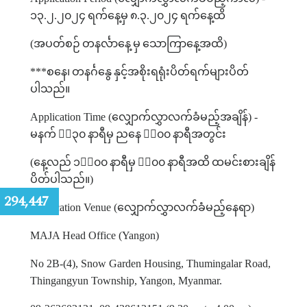
၁၃
.
၂
.
၂၀၂၄
ရက်နေ့မှ
၈
.
၃
.
၂၀၂၄
ရက်နေ့ထိ
(
အပတ်စဉ်
တနင်္လာနေ့
မှ
သောကြာနေ့အထိ
)
***
စနေ၊
တနင်္ဂနွေ
နှင့်အစိုးရရုံးပိတ်ရက်များပိတ်
ပါသည်။
Application Time (
လျှောက်လွှာလက်ခံမည့်အချိန်
) -
မနက်
၉း၃၀
နာရီမှ
ညနေ
၄း၀၀
နာရီအတွင်း
(
နေ့လည်
၁၂း၀၀
နာရီမှ
၁း၀၀
နာရီအထိ
ထမင်းစားချိန်
ပိတ်ပါသည်။
)
:
294,447
Application Venue (
လျှောက်လွှာလက်ခံမည့်နေရာ
)
MAJA Head Office (Yangon)
No 2B-(4), Snow Garden Housing, Thumingalar Road,
Thingangyun Township, Yangon, Myanmar.