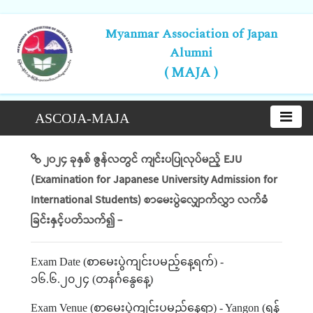
Myanmar Association of Japan
Alumni
( MAJA )
ASCOJA-MAJA
၂၀၂၄ ခုနှစ် ဇွန်လတွင် ကျင်းပပြုလုပ်မည့် EJU
(Examination for Japanese University Admission for
International Students) စာမေးပွဲလျှောက်လွှာ လက်ခံ
ခြင်းနှင့်ပတ်သက်၍ -
Exam Date (
စာမေးပွဲကျင်းပမည့်နေ့ရက်
) -
၁၆
.
၆
.
၂၀၂၄
(
တနင်္ဂနွေနေ့
)
Exam Venue (
စာမေးပွဲကျင်းပမည့်နေရာ
) - Yangon (
ရန်