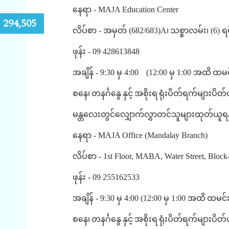
နေရာ
- MAJA Education Center
:
294,505
လိပ်စာ
-
အမှတ်
(682/683)A
၊
သစ္စာလမ်း၊
(6)
ရ
ဖုန်း
- 09 428613848
အချိန်
- 9:30
မှ
4:00
(12:00
မှ
1:00
အထိ
ထမင
စနေ၊
တနင်္ဂနွေ
နှင့်
အစိုးရ
ရုံးပိတ်ရက်များပိ
မန္တလေးတွင်လျှောက်လွှာတင်သူများထုတ်ယူရန
နေရာ
- MAJA Office (Mandalay Branch)
လိပ်စာ
- 1st Floor, MABA, Water Street, Block
ဖုန်း
- 09 255162533
အချိန်
- 9:30
မှ
4:00 (12:00
မှ
1:00
အထိ
ထမင်း
စနေ၊
တနင်္ဂနွေ
နှင့်
အစိုးရ
ရုံးပိတ်ရက်များပိ