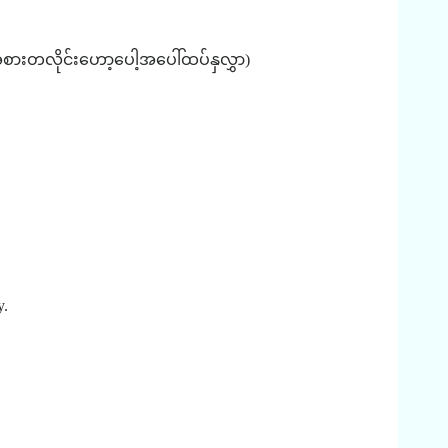
စားတလိုင်းဟော့ပေါ့အပေါ်ထပ်နှလွှာ
)
y.