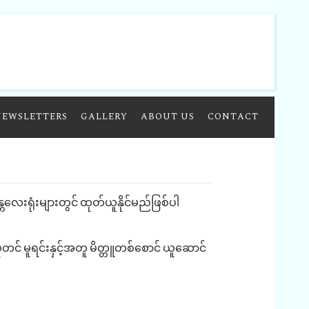
NEWSLETTERS
GALLERY
ABOUT US
CONTACT
္တလေးရုံးများတွင်
ထုတ်ယူနိုင်မည်ဖြစ်ပါ
ုံတင်
မူရင်းနှင့်အတူ
မိတ္တူတစ်စောင်
ယူဆောင်