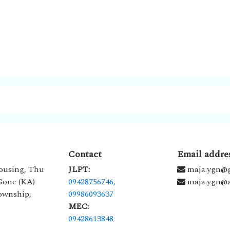
Contact
Email addre
ousing, Thu
JLPT:
maja.ygn@
 Gone (KA)
09428756746,
maja.ygn@a
ownship,
09986093637
MEC:
09428613848