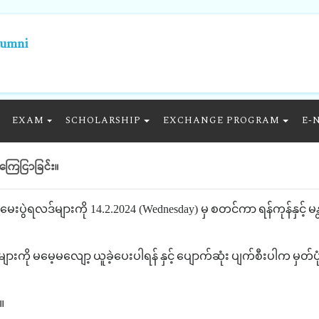
lumni
EXAM
SCHOLARSHIP
EXCHANGE PROGRAM
E-
 ကြေငြာခြင်း။
မေးပွဲရလဒ်များကို
14.2.2024 (Wednesday)
မှ
စတင်ကာ
ရန်ကုန်နှင့်
မန
များကို
မမေ့မလျော့
ယူခဲ့ပေးပါရန်
နှင့်
ပျောက်ဆုံး
ပျက်စီးပါက
မှတ်ပ
။