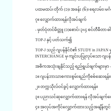
ပထမထပ်၊
တိုက်
(
၁
)
၊
အခန်း
(
၆
)
၊
ရေလမ်း၊
မင်
၇။
လျှောက်ထားရန်လိုအပ်ချက်
-
မှတ်ပုံတင်မိတ္တူ
(
၁
)
စောင်၊
၃
x
၄
စင်တီမီတာ
ဓါ
TOP-J
နှင့်
ပတ်သက်၍
TOP-J
သည်
ဂျပန်နိုင်ငံ၏
STUDY in JAPAN
မ
INTERCHANGE
မှ
ကျင်းပပြုလုပ်သော
ဂျပ
အဓိကအသုံးချနိုင်သည့်
ရည်ရွယ်ချက်များမှာ
၁။
ဂျပန်ဘာသာစကားစွမ်းရည်ကိုစစ်ဆေးရန်။
၂။
တက္ကသိုလ်ဝင်ခွင့်
လျှောက်ထားရန်။
၃။
ပညာသင်ဆုလျှောက်ထားရန်
လိုအပ်ချက်တ
၄။
အလုပ်အကိုင်လျှောက်ထားသည့်အချိန်တွင်