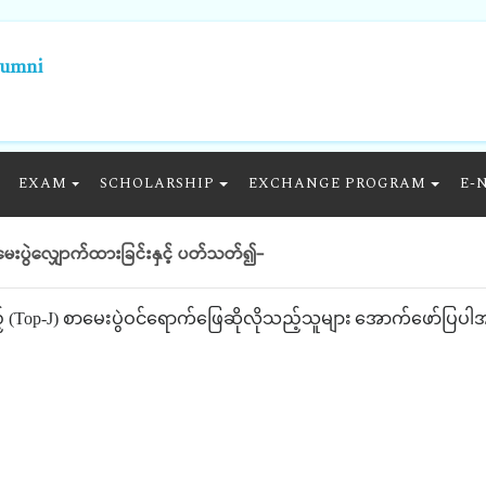
lumni
EXAM
SCHOLARSHIP
EXCHANGE PROGRAM
E-
ေးပွဲလျှောက်ထားခြင်းနှင့် ပတ်သတ်၍-
်
(Top-J)
စာမေးပွဲဝင်ရောက်ဖြေဆိုလိုသည့်သူများ
အောက်ဖော်ပြပါအတ