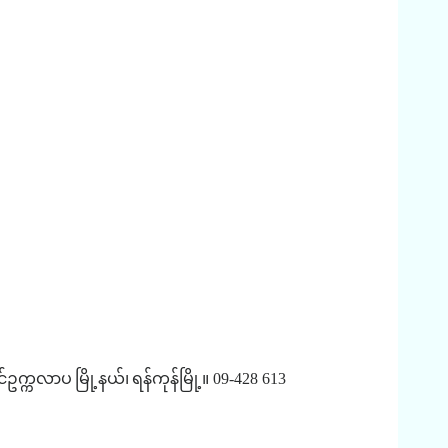
်ဥက္ကလာပ
မြို့နယ်၊
ရန်ကုန်မြို့။
09-428 613