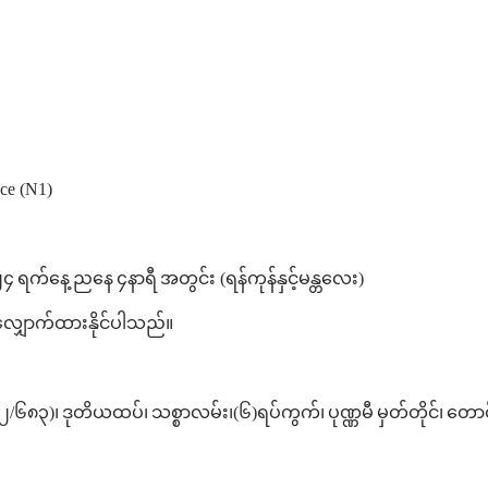
ce (N1)
၂၄
ရက်နေ့
ညနေ
၄နာရီ
အတွင်း
(
ရန်ကုန်နှင့်မန္တလေး
)
ှောက်ထားနိုင်ပါသည်။
၂
/
၆၈၃
)
၊
ဒုတိယထပ်၊
သစ္စာလမ်း၊
(
၆
)
ရပ်ကွက်၊
ပုဏ္ဏမီ
မှတ်တိုင်၊
တောင