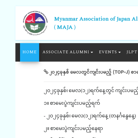
Myanmar Association of Japan A
( MAJA )
HOME
ASSOCIATE ALUMNI
EVENTS
JLPT
၂၀၂၄ခုနှစ် မေလတွင်ကျင်းပမည့် (TOP-J) စာမ
၂၀၂၄ခုနှစ်၊
မေလ
(
၁၂
)
ရက်နေ့တွင်
ကျင်းပမည့
၁။
စာမေးပွဲကျင်းပမည့်ရက်
-
၂၀၂၄ခုနှစ်၊
မေလ
(
၁၂
)
ရက်နေ့
(
တနင်္ဂနွေနေ့
)
၂။
စာမေးပွဲကျင်းပမည့်နေရာ