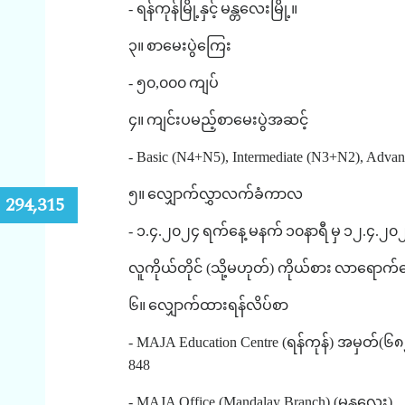
-
ရန်ကုန်မြို့နှင့်
မန္တလေးမြို့။
၃။
စာမေးပွဲကြေး
-
၅၀
,
၀၀၀
ကျပ်
၄။
ကျင်းပမည့်စာမေးပွဲအဆင့်
- Basic (N4+N5), Intermediate (N3+N2), Advan
၅။
လျှောက်လွှာလက်ခံကာလ
:
294,315
-
၁
.
၄
.
၂၀၂၄
ရက်နေ့
မနက်
၁၀နာရီ
မှ
၁၂
.
၄
.
၂၀
လူကိုယ်တိုင်
(
သို့မဟုတ်
)
ကိုယ်စား
လာရောက်လျ
၆။
လျှောက်ထားရန်လိပ်စာ
- MAJA Education Centre (
ရန်ကုန်
)
အမှတ်
(
၆၈
848
- MAJA Office (Mandalay Branch) (
မန္တလေး
)