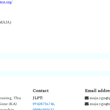
test.org/
(MAJA)
1
Contact
Email addre
ousing, Thu
JLPT:
maja.ygn@
 Gone (KA)
09428756746,
maja.ygn@a
ownship,
09986093637