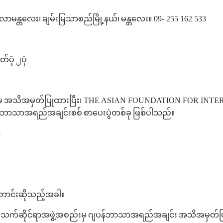
္ဂလာမန္တလေး၊
ချမ်းမြသာစည်မြို့နယ်၊
မန္တလေး။
09- 255 162 533
တ်ပုံ
၂ပုံ
ှ
အသိအမှတ်ပြုထားပြီး၊
THE ASIAN FOUNDATION FOR INTE
န်ဘာသာအရည်အချင်းစစ်
စာပေးပွဲတစ်ခု
ဖြစ်ပါသည်။
-
ောင်းဆိုသည့်အခါ။
သက်ဆိုင်ရာအဖွဲ့အစည်းမှ
ဂျပန်ဘာသာအရည်အချင်း
အသိအမှတ်ပြ