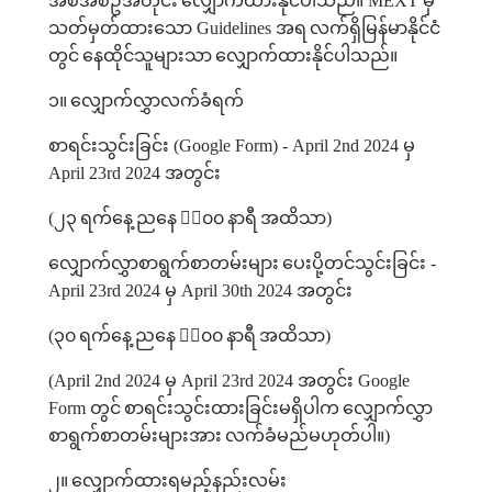
အစီအစဥ်အတိုင်း
လျှောက်ထားနိုင်ပါသည်။
MEXT
မှ
သတ်မှတ်ထားသော
Guidelines
အရ
လက်ရှိမြန်မာနိုင်ငံ
တွင်
နေထိုင်သူများသာ
လျှောက်ထားနိုင်ပါသည်။
၁။
လျှောက်လွှာလက်ခံရက်
စာရင်းသွင်းခြင်း
(Google Form) - April 2nd 2024
မှ
April 23rd 2024
အတွင်း
(
၂၃
ရက်နေ့
ညနေ
၄း၀၀
နာရီ
အထိသာ
)
လျှောက်လွှာစာရွက်စာတမ်းများ
ပေးပို့တင်သွင်းခြင်း
-
April 23rd 2024
မှ
April 30th 2024
အတွင်း
(
၃၀
ရက်နေ့
ညနေ
၄း၀၀
နာရီ
အထိသာ
)
(April 2nd 2024
မှ
April 23rd 2024
အတွင်း
Google
Form
တွင်
စာရင်းသွင်းထားခြင်းမရှိပါက
လျှောက်လွှာ
စာရွက်စာတမ်းများအား
လက်ခံမည်မဟုတ်ပါ။
)
၂။
လျှောက်ထားရမည့်နည်းလမ်း