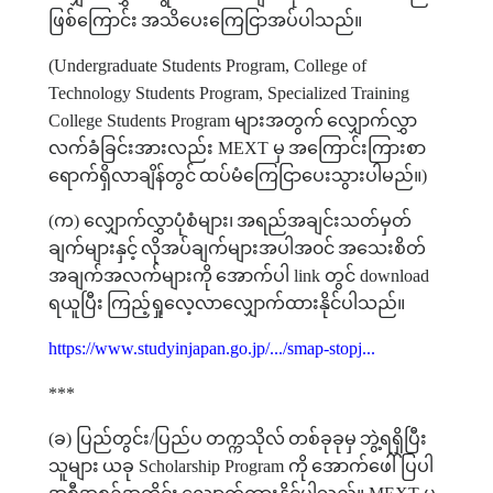
ဖြစ်ကြောင်း
အသိပေးကြေငြာအပ်ပါသည်။
(Undergraduate Students Program, College of
Technology Students Program, Specialized Training
College Students Program
များအတွက်
လျှောက်လွှာ
လက်ခံခြင်းအားလည်း
MEXT
မှ
အကြောင်းကြားစာ
ရောက်ရှိလာချိန်တွင်
ထပ်မံကြေငြာပေးသွားပါမည်။
)
(
က
)
လျှောက်လွှာပုံစံများ၊
အရည်အချင်းသတ်မှတ်
ချက်များနှင့်
လိုအပ်ချက်များအပါအ၀င်
အသေးစိတ်
အချက်အလက်များကို
အောက်ပါ
link
တွင်
download
ရယူပြီး
ကြည့်ရှုလေ့လာလျှောက်ထားနိုင်ပါသည်။
https://www.studyinjapan.go.jp/.../smap-stopj...
***
(
ခ
)
ပြည်တွင်း
/
ပြည်ပ
တက္ကသိုလ်
တစ်ခုခုမှ
ဘွဲ့ရရှိပြီး
သူများ
ယခု
Scholarship Program
ကို
အောက်ဖေါ်ပြပါ