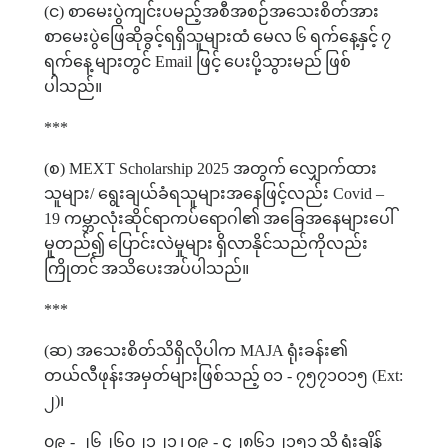
(
င
)
စာမေးပွဲကျင်းပမည့်အစီအစဉ်အသေးစိတ်အား
စာမေးပွဲဖြေဆိုခွင့်ရရှိသူများထံ
မေလ
၆
ရက်နေ့နှင့်
၇
ရက်နေ့
များတွင်
Email
ဖြင့်
ပေးပို့သွားမည်
ဖြစ်
ပါသည်။
***
(
စ
) MEXT Scholarship 2025
အတွက်
လျှောက်ထား
သူများ
/
ရွေးချယ်ခံရသူများအနေဖြင့်လည်း
Covid –
19
ကမ္ဘာလုံးဆိုင်ရာကပ်ရောဂါ၏
အခြေအနေများပေါ်
မူတည်၍
ပြောင်းလဲမှုများ
ရှိလာနိုင်သည်ကိုလည်း
ကြိုတင်
အသိပေးအပ်ပါသည်။
***
(
ဆ
)
အသေးစိတ်သိရှိလိုပါက
MAJA
ရုံးခန်း၏
တယ်လီဖုန်းအမှတ်များဖြစ်သည့်
၀၁
-
၇၅၇၁၀၁၅
(Ext:
၂
)
၊
၀၉
-
၂၆၂၆၀၂၁၂၁
၊
၀၉
-
၄၂၈၆၁၂၁၅၁
သို့
ရုံးချိန်