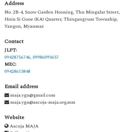
Address
No. 2B-4, Snow Garden Housing, Thu Mingalar Street,
Hnin Si Gone (KA) Quarter, Thingangyum Township,
Yangon, Myanmar.
Contact
JLPT:
09428756746,
09986093637
MEC:
09428613848
Email address
maja.ygn@gmail.com
maja.ygn@ascoja-maja.org.mm
Website
Ascoja MAJA