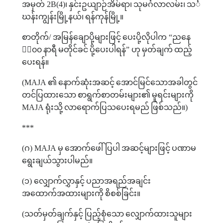
အမှတ်
2B(4)
၊
နှင်းဥယျာဉ်အိမ်ရာ၊
သုမင်္ဂလာလမ်း၊
သင်္
ဃန်းကျွန်းမြို့နယ်၊
ရန်ကုန်မြို့။
စာတိုက်
/
အမြန်ချောပို့များဖြင့်
ပေးပို့လိုပါက
“
ညနေ
၄း၀၀
နာရီ
မတိုင်ခင်
ပို့ပေးပါရန်
”
ဟု
မှတ်ချက်
ထည့်
ပေးရန်။
(MAJA
၏
နောက်ဆုံးအဆင့်
အောင်မြင်သောအခါတွင်
တင်ပြထားသော
စာရွက်စာတမ်းများ၏
မူရင်းများကို
MAJA
ရုံးသို့
လာရောက်ပြသပေးရမည်
ဖြစ်သည်။
)
***
(
ဂ
) MAJA
မှ
အောက်ဖေါ်ပြပါ
အဆင့်များဖြင့်
ပဏာမ
ရွေးချယ်သွားပါမည်။
(
၁
)
လျှောက်လွှာနှင့်
ပညာအရည်အချင်း
အထောက်အထားများကို
စိစစ်ခြင်း။
(
သတ်မှတ်ချက်နှင့်
ပြည့်စုံသော
လျှောက်ထားသူများ