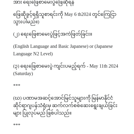
အား
ရေးဖြေစာမေးပွဲဖြေဆိုရန်
ဖြေဆိုခွင့်ရရှိသူစာရင်းကို
May 6 th2024
တွင်ကြေငြာ
သွားပါမည်။
)
(
၂
)
ရေးဖြေစာမေးပွဲဖြင့်အကဲဖြတ်ခြင်း။
(English Language and Basic Japanese) or (Japanese
Language N2 Level)
(
၃
)
ရေးဖြေစာမေးပွဲ
ကျင်းပမည့်ရက်
- May 11th 2024
(Saturday)
***
(
ဃ
)
ပဏာမအဆင့်အောင်မြင်သူများကို
မြန်မာနိုင်ငံ
ဆိုင်ရာဂျပန်သံရုံးမှ
ဆက်လက်စစ်ဆေးရွေးချယ်ခြင်း
များ
ပြုလုပ်မည်
ဖြစ်ပါသည်။
***