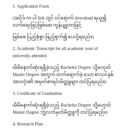
1. Application Form
(
အပိုဒ်
-
က
ပါ
link
တွင်
ဝင်ရောက်
download
ရယူ၍
လက်ရေးဖြင့်ဖြစ်စေ၊
ကွန်ပျူတာဖြင့်
ဖြစ်စေ
ပြည့်စုံစွာ
ဖြည့်စွက်၍
ပေးပို့ရမည်။
)
2. Academic Transcript for all academic year of
university attended
(
မိမိနောက်ဆုံးရရှိခဲ့သည့်
Bachelor Degree
သို့မဟုတ်
Master Degree
အတွက်
တက်ရောက်ခဲ့
သော
စာသင်နှစ်
အားလုံး၏
အမှတ်စာရင်းမိတ္တူများ
တင်ပြရမည်။
)
3. Certificate of Graduation
(
မိမိနောက်ဆုံးရရှိခဲ့သည့်
Bachelor Degree
သို့မဟုတ်
Master Degree
ဘွဲ့လက်မှတ်မိတ္တူကို
တင်ပြရမည်။
)
4. Research Plan