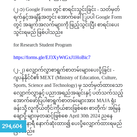
(
၂
-
၁
) Google Form
တွင်
စာရင်းသွင်းခြင်း
-
သတ်မှတ်
ရက်နှင့်အချိန်အတွင်း
အောက်ဖေါ်ြပပါ
Google Form
တွင်
အချက်အလက်များကို
ဖြည့်သွင်းပြီး
စာရင်းပေး
သွင်းရမည်
ဖြစ်ပါသည်။
for Research Student Program
https://forms.gle/EJ3XyWtGxJ1HoBic7
(
၂
-
၂
)
လျှောက်လွှာစာရွက်စာတမ်းများပေးပို့ခြင်း
-
ဂျပန်နိုင်ငံ၏
MEXT (Ministry of Education, Culture,
Sports, Science and Technology)
မှ
သတ်မှတ်ထားသော
လျှောက်လွှာနှင့်
ပညာအရည်အချင်းနှင့်
ပတ်သက်သည့်
အောက်ဖော်ပြပါစာရွက်စာတမ်းများအား
MAJA
ရုံး
ခန်းသို့
လူကိုယ်တိုင်
/
ကိုယ်စားဖြစ်စေ၊
စာတိုက်
/
အမြန်
ချောပို့
များမှတဆင့်ဖြစ်စေ
April 30th 2024
ညနေ
၄း၀၀
နာရီ
နောက်ဆုံးထား၍
ပေးပို့လျှောက်ထားရမည်
:
294,604
ဖြစ်သည်။