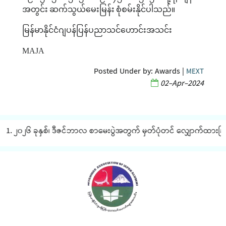
အတွင်း
ဆက်သွယ်မေးမြန်း
စုံစမ်းနိုင်ပါသည်။
မြန်မာနိုင်ငံဂျပန်ပြန်ပညာသင်ဟောင်းအသင်း
MAJA
Posted Under by:
Awards
|
MEXT
02-Apr-2024
 ၂၀၂၆ ခုနှစ်၊ ဒီဇင်ဘာလ စာမေးပွဲအတွက် မှတ်ပုံတင် လျှောက်ထားခြင်း န