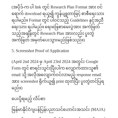
(
အပိုဒ်
-
က
ပါ
link
တွင်
Research Plan Format
အား
ဝင်
ရောက်
download
ရယူ၍
ကွန်ပျူတာဖြင့်
စာစီရေးသား
ရပါမည်။
Format
တွင်
ပါဝင်သည့်
Guidelines
နှင့်အညီ
ရေးသား
ရပါမည်။
ရေးဖြေစာမေးပွဲအား
အကဲဖြတ်
သည့်အချိန်တွင်
Research Plan
အားလည်း
ပူးတွဲ
အကဲဖြတ်
အမှတ်ပေးသွားမည်ဖြစ်သည်။
)
5. Screenshot Proof of Application
(April 2nd 2024
မှ
April 23rd 2024
အတွင်း
Google
Form
တွင်
စာရင်းသွင်းပြီးပါက
လျှောက်ထားသူ၏
email
သို့
အလိုအလျောက်ဝင်လာမည့်
response email
အား
screenshot
ရိုက်ယူ၍
print
ထုတ်ပြီး
ပူးတွဲတင်ပြရ
မည်။
)
ပေးပို့ရမည့်
လိပ်စာ
မြန်မာနိုင်ငံဂျပန်ပြန်ပညာသင်ဟောင်းအသင်း
(MAJA)