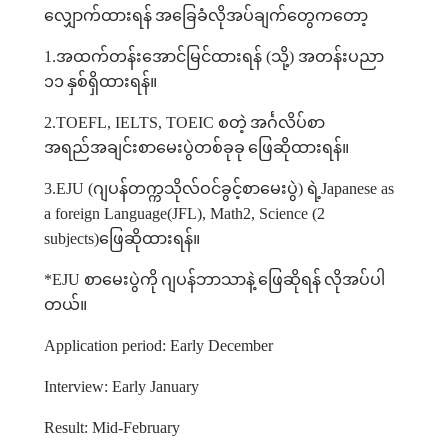
လျှောက်ထားရန်
အခြေခံလိုအပ်ချက်တွေကတော့
1.
အထက်တန်းအောင်မြင်ထားရန်
(
သို့
)
အတန်းပညာ
၁၁
နှစ်ရှိထားရန်။
2.TOEFL, IELTS, TOEIC
စတဲ့
အင်္ဂလိပ်စာ
အရည်အချင်းစာမေးပွဲတစ်ခုခု
ဖြေဆိုထားရန်။
3.EJU (
ဂျပန်တက္ကသိုလ်ဝင်ခွင့်စာမေးပွဲ
)
ရဲ့
Japanese as
a foreign Language(JFL), Math2, Science (2
subjects)
ဖြေဆိုထားရန်။
*EJU
စာမေးပွဲကို
ဂျပန်ဘာသာနဲ့
ဖြေဆိုရန်
လိုအပ်ပါ
တယ်။
Application period: Early December
Interview: Early January
Result: Mid-February