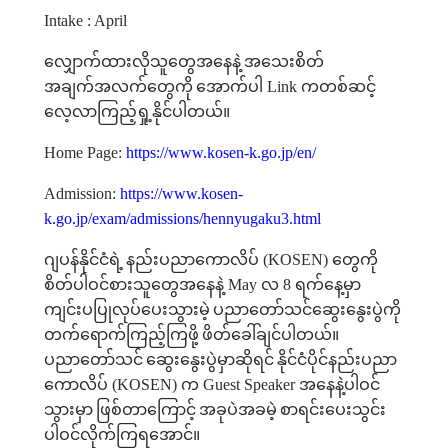
Intake : April
လျှောက်ထားလိုသူတွေအနေနဲ့
အသေးစိတ်
အချက်အလက်တွေကို
အောက်ပါ
Link
ကတစ်ဆင့်
လေ့လာကြည့်ရှု့နိုင်ပါတယ်။
Home Page:
https://www.kosen-k.go.jp/en/
Admission:
https://www.kosen-
k.go.jp/exam/admissions/hennyugaku3.html
ဂျပန်နိုင်ငံရဲ့
နည်းပညာကောလိပ်
(KOSEN)
တွေကို
စိတ်ပါဝင်စားသူတွေအနေနဲ့
May
လ
8
ရက်နေ့မှာ
ကျင်းပပြုလုပ်ပေးသွားမဲ့
ပညာတော်သင်ဆွေးနွေးပွဲကို
တက်ရောက်ကြည့်ကြဖို့
ဖိတ်ခေါ်ချင်ပါတယ်။
ပညာတော်သင်
ဆွေးနွေးပွဲမှာဆိုရင်
နိုင်ငံပိုင်နည်းပညာ
ကောလိပ်
(KOSEN)
က
Guest Speaker
အနေနဲ့ပါဝင်
သွားမှာ
ဖြစ်တာကြောင့်
အခုပဲအခမဲ့
စာရင်းပေးသွင်း
ပါဝင်လိုက်ကြရအောင်။