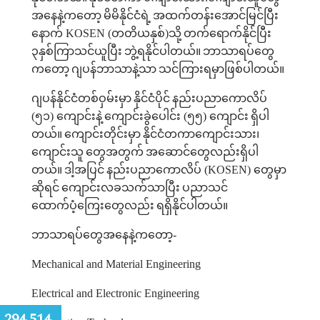
အနေနဲ့ကတော့
မိမိနိုင်ငံရဲ့
အထက်တန်းအောင်မြင်ပြီး
နောက်
KOSEN (
တတိယနှစ်
)
သို့
တက်ရောက်နိုင်ပြီး
၃နှစ်ကြာသင်ယူပြီး
ဘွဲ့ရနိုင်ပါတယ်။
ဘာသာရပ်တွေ
ကတော့
ဂျပန်ဘာသာနဲ့သာ
သင်ကြားရမှာဖြစ်ပါတယ်။
ဂျပန်နိုင်ငံတစ်ဝှမ်းမှာ
နိုင်ငံပိုင်
နည်းပညာကောလိပ်
(
၅၁
)
ကျောင်းနဲ့
ကျောင်းခွဲပေါင်း
(
၅၅
)
ကျောင်း
ရှိပါ
တယ်။
ကျောင်းတိုင်းမှာ
နိုင်ငံတကာကျောင်းသား၊
ကျောင်းသူ
တွေအတွက်
အဆောင်တွေလည်းရှိပါ
တယ်။
ဒါ့အပြင်
နည်းပညာကောလိပ်
(KOSEN)
တွေမှာ
ဆိုရင်
ကျောင်းလခသက်သာပြီး
ပညာသင်
ထောက်ပံ့ကြေးတွေလည်း
ရရှိနိုင်ပါတယ်။
ဘာသာရပ်တွေအနေနဲ့ကတော့
-
Mechanical and Material Engineering
Electrical and Electronic Engineering
:
294,514