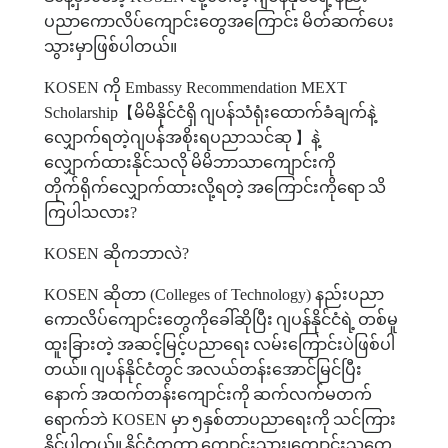
ပညာကောလိပ်ကျောင်းတွေအကြောင်း
မိတ်ဆက်ပေး
သွားမှာဖြစ်ပါတယ်။
KOSEN
ကို
Embassy Recommendation MEXT
Scholarship
【
မိမိနိုင်ငံရှိ
ဂျပန်သံရုံးထောက်ခံချက်နဲ့
လျှောက်ရတဲ့ဂျပန်အစိုးရပညာသင်ဆု
】
နဲ့
လျှောက်ထားနိုင်သလို
မိမိဘာသာကျောင်းကို
တိုက်ရိုက်လျှောက်ထားလို့ရတဲ့
အကြောင်းကိုရော
သိ
ကြပါသလား
?
KOSEN
ဆိုကဘာလဲ
?
KOSEN
ဆိုတာ
(Colleges of Technology)
နည်းပညာ
ကောလိပ်ကျောင်းတွေကိုခေါ်ဆိုပြီး
ဂျပန်နိုင်ငံရဲ့
တစ်မူ
ထူးခြားတဲ့
အဆင့်မြင့်ပညာရေး
လမ်းကြောင်းပဲဖြစ်ပါ
တယ်။
ဂျပန်နိုင်ငံတွင်
အလယ်တန်းအောင်မြင်ပြီး
နောက်
အထက်တန်းကျောင်းကို
ဆက်လက်မတက်
ရောက်ဘဲ
KOSEN
မှာ
၅နှစ်တာပညာရေးကို
သင်ကြား
နိုင်ပါတယ်။
နိုင်ငံတကာ
ကျောင်းသား၊ကျောင်းသူတွေ