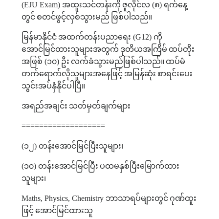
(EJU Exam)
အထူးသင်တန်းကို
ဇူလိုင်လ
(
၈
)
ရက်နေ့
တွင်
စတင်ဖွင့်လှစ်သွားမည်
ဖြစ်ပါသည်။
မြန်မာနိုင်ငံ
အထက်တန်းပညာရေး
(G12)
ကို
အောင်မြင်ထားသူများအတွက်
ဒုတိယအကြိမ်
ထပ်တိုး
အဖြစ်
(
၁၀
)
ဦး
လက်ခံသွားမည်ဖြစ်ပါသည်။
ထပ်မံ
တက်ရောက်လိုသူများအနေဖြင့်
အမြန်ဆုံး
စာရင်းပေး
သွင်းအပ်နှံနိုင်ပါပြီ။
အရည်အချင်း
သတ်မှတ်ချက်များ
===================
(
၁၂
)
တန်းအောင်မြင်ပြီးသူများ၊
(
၁၀
)
တန်းအောင်မြင်ပြီး
ပထမနှစ်ပြီးမြောက်ထား
သူများ၊
Maths, Physics, Chemistry
ဘာသာရပ်များတွင်
ဂုဏ်ထူး
ဖြင့်
အောင်မြင်ထားသူ