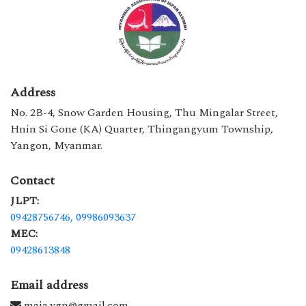
Address
No. 2B-4, Snow Garden Housing, Thu Mingalar Street,
Hnin Si Gone (KA) Quarter, Thingangyum Township,
Yangon, Myanmar.
Contact
JLPT:
09428756746,
09986093637
MEC:
09428613848
Email address
maja.ygn@gmail.com