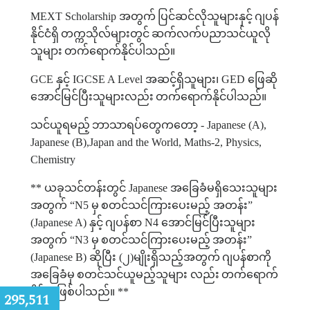
MEXT Scholarship
အတွက်
ပြင်ဆင်လိုသူများနှင့်
ဂျပန်
နိုင်ငံရှိ
တက္ကသိုလ်များတွင်
ဆက်လက်ပညာသင်ယူလို
သူများ
တက်
ရောက်နိုင်ပါသည်။
GCE
နှင့်
IGCSE A Level
အဆင့်ရှိသူများ၊
GED
ဖြေဆို
အောင်မြင်ပြီးသူများလည်း
တက်
ရောက်နိုင်ပါသည်။
သင်ယူရမည့်
ဘာသာရပ်တွေကတော့
- Japanese (A),
Japanese (B),Japan and the World, Maths-2, Physics,
Chemistry
**
ယခုသင်တန်းတွင်
Japanese
အခြေခံမရှိသေးသူများ
အတွက်
“N5
မှ
စတင်သင်ကြားပေးမည့် အတန်း
”
(Japanese A)
နှင့်
ဂျပန်စာ
N4
အောင်မြင်ပြီးသူများ
အတွက်
“N3
မှ
စတင်သင်ကြားပေးမည့်
အတန်း
”
(Japanese B)
ဆိုပြီး
(
၂
)
မျိုးရှိသည့်အတွက်
ဂျပန်စာကို
အခြေခံမှ
စတင်သင်ယူမည့်သူများ လည်း
တက်ရောက်
နိုင်မှာဖြစ်ပါသည်။
**
:
295,511