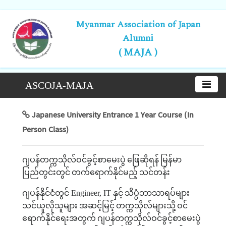
Myanmar Association of Japan
Alumni
( MAJA )
ASCOJA-MAJA
Japanese University Entrance 1 Year Course (In
Person Class)
ဂျပန်တက္ကသိုလ်ဝင်ခွင့်စာမေးပွဲ
ဖြေဆိုရန်
မြန်မာ
ပြည်တွင်းတွင်
တက်ရောက်နိုင်မည့်
သင်တန်း
ဂျပန်နိုင်ငံတွင်
Engineer, IT
နှင့်
သိပ္ပံဘာသာရပ်များ
သင်ယူလိုသူများ
အဆင့်မြင့်
တက္ကသိုလ်များသို့
ဝင်
ရောက်နိုင်ရေးအတွက်
ဂျပန်တက္ကသိုလ်ဝင်ခွင့်စာမေးပွဲ