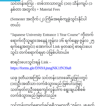
သင်တန်းကြေး
-
တစ်ဘာသာလျှင်
(
၁၀
)
သိန်းကျပ်
(
၁
နှစ်တာ
အတွက်
) + Material Fees
(Semester
အလိုက်
(
၂
)
ကြိမ်အရစ်ကျခွဲသွင်းနိုင်ပါ
တယ်
)
“Japanese University Entrance 1 Year Course”
ကိုတက်
ရောက်လိုသူများအနေနဲ့
(
ဇွန်လ
၁၆
ရက်နေ့မှ
ဇွန်လ
၂၅
ရက်နေ့အတွင်း
)
အောက်ပါ
Link
မှတဆင့်
စာရင်းပေး
သွင်း
တက်ရောက်ရမှာ ပဲဖြစ်ပါတယ်။
စာရင်းပေးသွင်းရန်
Link –
https://forms.gle/DN9AjnngNK1fN39a8
ယခု
ဒုတိယအကြိမ်
​
သင်တန်းသားခေါ်ယူခြင်းတွင်
(
၁၀
)
ဦးအထိသာ
လက်ခံသွားမည်
ဖြစ်ပါသဖြင့်
သတ်မှတ်လူဦး
ရေ
ကျော်လွန်ပါက
​
ရွေးချယ်စိစစ်
လက်ခံသွားမည်
ဖြစ်ပါသည်။
သင်တန်းတက်ရောက်ခွင့်ရရှိသူများကို
“
ဇွန်လ
၂၈
ရက်