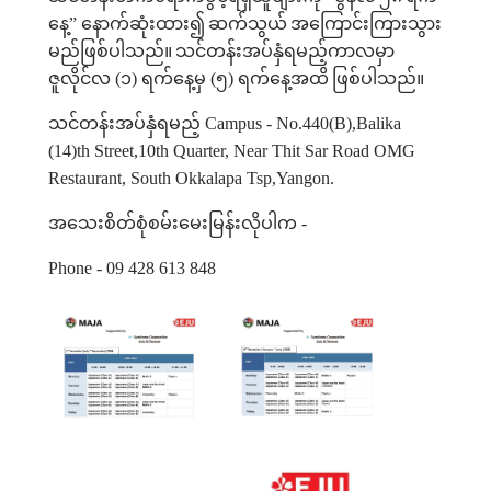
နေ့
”
နောက်ဆုံးထား၍
ဆက်သွယ်
အကြောင်းကြားသွား
မည်ဖြစ်ပါသည်။
သင်တန်းအပ်နှံရမည့်ကာလမှာ
ဇူလိုင်လ
(
၁
)
ရက်နေ့မှ
(
၅
)
ရက်နေ့အထိ
ဖြစ်ပါသည်။
သင်တန်းအပ်နှံရမည့်
Campus - No.440(B),Balika
(14)th Street,10th Quarter, Near Thit Sar Road OMG
Restaurant, South Okkalapa Tsp,Yangon.
အသေးစိတ်စုံစမ်းမေးမြန်းလိုပါက
-
Phone - 09 428 613 848