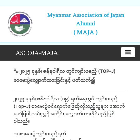
Myanmar Association of Japan
Alumni
( MAJA )
ASCOJA-MAJA
၂၀၂၅ ခုနှစ်၊ ဇန်နဝါရီလ တွင်ကျင်းပမည့် (TOP-J)
စာမေးပွဲလျှောက်ထားခြင်းနှင့် ပတ်သက်၍
၂၀၂၅ ခုနှစ်၊ ဇန်နဝါရီလ (၁၉) ရက်နေ့တွင် ကျင်းပမည့်
(Top-J) စာမေးပွဲဝင်ရောက်ဖြေဆိုလိုသည့်သူများ အောက်
ဖော်ပြပါ လမ်းညွှန်အတိုင်း လျှောက်ထားနိုင်မည် ဖြစ်
ပါသည်။
၁။ စာမေးပွဲကျင်းပမည့်ရက်