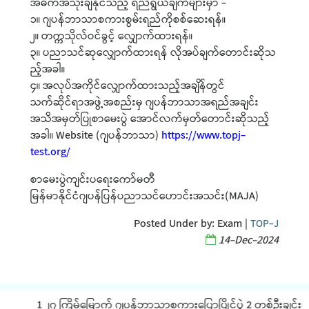
အဓိကအသုံးချနိုင်သည့် ရည်ရွယ်ချက်များမှာ -
၁။ ဂျပန်ဘာသာစကားစွမ်းရည်ကိုစစ်ဆေးရန်။
၂။ တက္ကသိုလ်ဝင်ခွင့် လျှောက်ထားရန်။
၃။ ပညာသင်ဆုလျှောက်ထားရန် လိုအပ်ချက်တောင်းဆိုသ
ည့်အခါ။
၄။ အလုပ်အကိုင်လျှောက်ထားသည့်အချိန်တွင်
သက်ဆိုင်ရာအဖွဲ့အစည်းမှ ဂျပန်ဘာသာအရည်အချင်း
အသိအမှတ်ပြုစာမေးပွဲ အောင်လက်မှတ်တောင်းဆိုသည့်
အခါ။ Website (ဂျပန်ဘာသာ)
https://www.topj-
test.org/
စာမေးပွဲကျင်းပရေးကော်မတီ
မြန်မာနိုင်ငံဂျပန်ပြန်ပညာသင်ဟောင်းအသင်း(MAJA)
Posted Under by:
Exam
|
TOP-J
14-Dec-2024
1 ၂၇ ကြိမ်မြောက် ဂျပန်ဘာသာစကားပြောပြိုင်ပွဲ 2 တစ်ဦးချင်းအလို