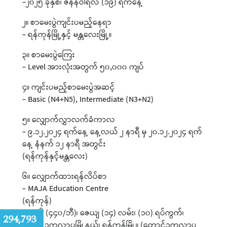
-၂၀၂၅ ခုနှစ်၊ ဇန်နဝါရီလ (၁၉) ရက်နေ့
၂။ စာမေးပွဲကျင်းပမည့်နေရာ
- ရန်ကုန်မြို့နှင့် မန္တလေးမြို့။
၃။ စာမေးပွဲကြေး
- Level အားလုံးအတွက် ၅၀,၀၀၀ ကျပ်
၄။ ကျင်းပမည့်စာမေးပွဲအဆင့်
- Basic (N4+N5), Intermediate (N3+N2)
၅။ လျှောက်လွှာလက်ခံကာလ
- ၉.၁၂.၂၀၂၄ ရက်နေ့ နေ့လယ် ၂ နာရီ မှ ၂၀.၁၂.၂၀၂၄ ရက်
နေ့ နံနက် ၁၂ နာရီ အတွင်း
(ရန်ကုန်နှင့်မန္တလေး)
၆။ လျှောက်ထားရန်လိပ်စာ
- MAJA Education Centre
(ရန်ကုန်)
အမှတ် (၄၄၀/ဘီ)၊ ဇေယျ (၁၄) လမ်း၊ (၁၀) ရပ်ကွက်၊
:
294,793
တောင်ဥက္ကလာပမြို့နယ်၊ ရန်ကုန်မြို့။ (တောင်ဥက္ကလာပ