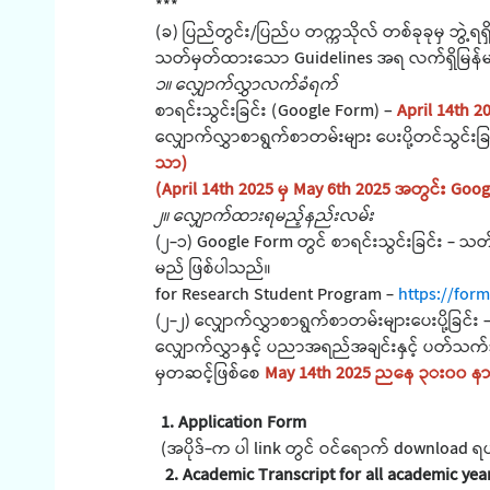
***
(ခ) ပြည်တွင်း/ပြည်ပ တက္ကသိုလ် တစ်ခုခုမှ ဘွဲ့
သတ်မှတ်ထားသော Guidelines အရ လက်ရှိမြန်မာနိ
၁။ လျှောက်လွှာလက်ခံရက်
စာရင်းသွင်းခြင်း (Google Form) –
April 14th 
လျှောက်လွှာစာရွက်စာတမ်းများ ပေးပို့တင်သွင်းခ
သာ)
(April 14th 2025 မှ May 6th 2025 အတွင်း Go
၂။ လျှောက်ထားရမည့်နည်းလမ်း
(၂-၁) Google Form တွင် စာရင်းသွင်းခြင်း - သ
မည် ဖြစ်ပါသည်။
for Research Student Program -
https://fo
(၂-၂) လျှောက်လွှာစာရွက်စာတမ်းများပေးပို့ခြင်
လျှောက်လွှာနှင့် ပညာအရည်အချင်းနှင့် ပတ်သက်သည
မှတဆင့်ဖြစ်စေ
May 14th 2025 ညနေ ၃း၀၀ နာ
1. Application Form
(အပိုဒ်-က ပါ link တွင် ဝင်ရောက် download ရယူ၍
2. Academic Transcript for all academic yea