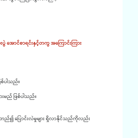
းပွဲ အောင်စာရင်းနှင့်တကွ အကြောင်းကြား
ဖြစ်ပါသည်။
သွားမည် ဖြစ်ပါသည်။
ည်၍ ပြောင်းလဲမှုများ ရှိလာနိုင်သည်ကိုလည်း