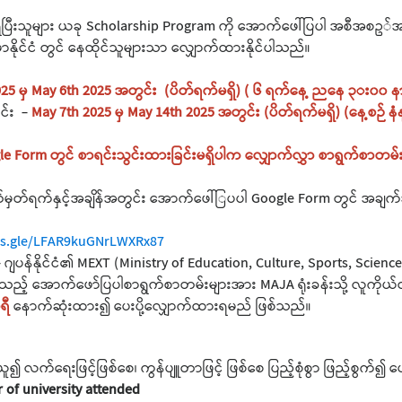
ရရှိပြီးသူများ ယခု Scholarship Program ကို အောက်ဖေါ်ပြပါ အစီအစဥ်
ုင်ငံ တွင် နေထိုင်သူများသာ လျှောက်ထားနိုင်ပါသည်။
2025 မှ May 6th 2025 အတွင်း (ပိတ်ရက်မရှိ) ( ၆ ရက်နေ့ ညနေ ၃း၀၀
ြင်း -
May 7th 2025 မှ May 14th 2025 အတွင်း (ပိတ်ရက်မရှိ) (နေ့စဉ
ogle Form တွင် စာရင်းသွင်းထားခြင်းမရှိပါက လျှောက်လွှာ စာရွက်စာတ
တ်မှတ်ရက်နှင့်အချိန်အတွင်း အောက်ဖေါ်ြပပါ Google Form တွင် အချက်အ
rms.gle/LFAR9kuGNrLWXRx87
း - ဂျပန်နိုင်ငံ၏ MEXT (Ministry of Education, Culture, Sports, Sc
့် အောက်ဖော်ပြပါစာရွက်စာတမ်းများအား MAJA ရုံးခန်းသို့ လူကိုယ်တိုင
ရီ
နောက်ဆုံးထား၍ ပေးပို့လျှောက်ထားရမည် ဖြစ်သည်။
 လက်ရေးဖြင့်ဖြစ်စေ၊ ကွန်ပျူတာဖြင့် ဖြစ်စေ ပြည့်စုံစွာ ဖြည့်စွက်၍ ပေ
r of university attended