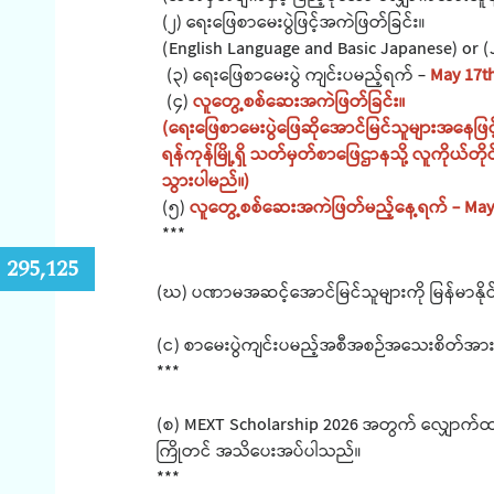
(၂) ရေးဖြေစာမေးပွဲဖြင့်အကဲဖြတ်ခြင်း။
(English Language and Basic Japanese) or 
(၃) ရေးဖြေစာမေးပွဲ ကျင်းပမည့်ရက် -
May 17th
(၄)
လူတွေ့စစ်ဆေးအကဲဖြတ်ခြင်း။
(ရေးဖြေစာမေးပွဲဖြေဆိုအောင်မြင်သူများအနေဖ
ရန်ကုန်မြို့ရှိ သတ်မှတ်စာဖြေဌာနသို့ လူကို
သွားပါမည်။)
(၅)
လူတွေ့စစ်ဆေးအကဲဖြတ်မည့်နေ့ရက် - May 
***
:
295,125
(ဃ) ပဏာမအဆင့်အောင်မြင်သူများကို မြန်မာနိုင်
(င) စာမေးပွဲကျင်းပမည့်အစီအစဉ်အသေးစိတ်အား စာမေ
***
(စ) MEXT Scholarship 2026 အတွက် လျှောက်ထာ
ကြိုတင် အသိပေးအပ်ပါသည်။
***