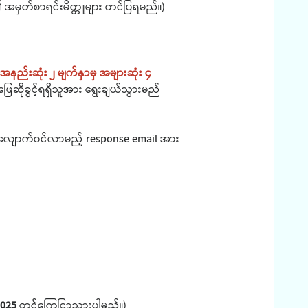
 အမှတ်စာရင်းမိတ္တူများ တင်ပြရမည်။)
။
အနည်းဆုံး ၂ မျက်နှာမှ အများဆုံး ၄
ြေဆိုခွင့်ရရှိသူအား ရွေးချယ်သွားမည်
ိုအလျောက်ဝင်လာမည့် response email အား
2025
တွင်ကြေငြာသွားပါမည်။)