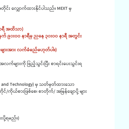
အတိုင်း လျှောက်ထားနိုင်ပါသည်။ MEXT မှ
 နာရီ အထိသာ)
် နံနက် ၉း၀၀ နာရီမှ ညနေ ၃း၀၀ နာရီ အတွင်း
မ်းများအား လက်ခံမည်မဟုတ်ပါ။)
လက်များကို ဖြည့်သွင်းပြီး စာရင်းပေးသွင်းရ
ience and Technology) မှ သတ်မှတ်ထားသော
်/ကိုယ်စားဖြစ်စေ၊ စာတိုက်/ အမြန်ချောပို့ များ
းပို့ရမည်။)