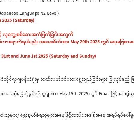
(Japanese Language N2 Level)
 2025 (Saturday)
ြင့် လူတွေ့စစ်ဆေးအကဲဖြတ်ခြင်းအတွက်
ယ်တိုင်လာရောက်ရပါမည်။ အသေးစိတ်အား May 20th 2025 တွင် ရေးဖြေစာမေ
31st and June 1st 2025 (Saturday and Sunday)
ငံဆိုင်ရာဂျပန်သံရုံးမှ ဆက်လက်စစ်ဆေးရွေးချယ်ခြင်းများ ပြုလုပ်မည် 
းပွဲဖြေဆိုခွင့်ရရှိသူများထံ May 15th 2025 တွင် Email ဖြင့် ပေးပို့
းသူများ/ ရွေးချယ်ခံရသူများအနေဖြင့်လည်း အခြေအနေ အရပ်ရပ်ပေါ်မူတ