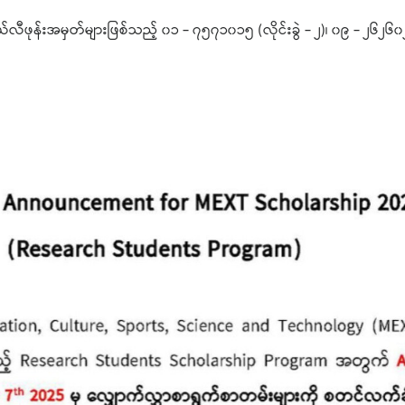
ဖုန်းအမှတ်များဖြစ်သည့် ၀၁ - ၇၅၇၁၀၁၅ (လိုင်းခွဲ - ၂)၊ ၀၉ - ၂၆၂၆၀၂၁