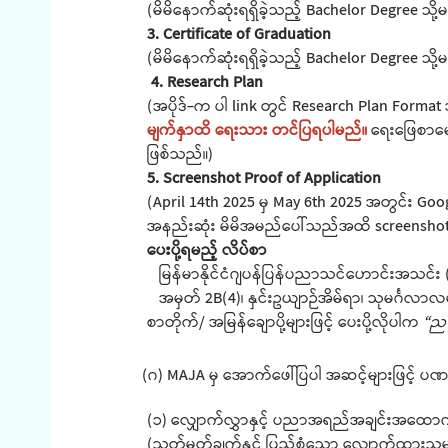
(မိမိနောက်ဆုံးရရှိခဲ့သည့် Bachelor Degree 
3. Certificate of Graduation
(မိမိနောက်ဆုံးရရှိခဲ့သည့် Bachelor Degree သိ
4. Research Plan
(အပိုဒ်-က ပါ link တွင် Research Plan Form
မျက်နှာထိ ရေးသား တင်ပြရပါမည်။
ရေးဖြေစာမေး
ဖြစ်သည်။)
5. Screenshot Proof of Application
(April 14th 2025 မှ May 6th 2025 အတွင်း G
အနည်းဆုံး မိမိအမည်ပေါ်သည်အထိ screenshot ရိ
ပေးပို့ရမည့် လိပ်စာ
မြန်မာနိုင်ငံဂျပန်ပြန်ပညာသင်ဟောင်းအသင်း
အမှတ် 2B(4)၊ နှင်းဥယျာဉ်အိမ်ရာ၊ သုမင်္ဂလာလမ်း၊ 
စာတိုက်/ အမြန်ချောပို့များဖြင့် ပေးပို့လိုပါက
“ညန
(ဂ) MAJA မှ အောက်ဖေါ်ပြပါ အဆင့်များဖြင့် ပ
(၁) လျှောက်လွှာနှင့် ပညာအရည်အချင်းအထောက်
(သတ်မှတ်ချက်နှင့် ပြည့်စုံသော လျှောက်ထားသူမျ