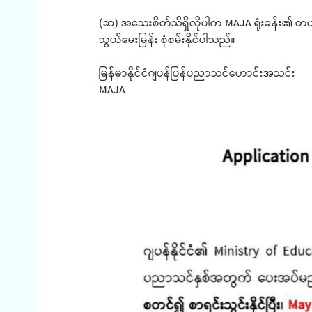
(ဆ) အသေးစိတ်သိရှိလိုပါက MAJA ရုံးခန်း၏ တယ်လီ
သွယ်မေးမြန်း စုံစမ်းနိုင်ပါသည်။
မြန်မာနိုင်ငံဂျပန်ပြန်ပညာသင်ဟောင်းအသင်း
MAJA