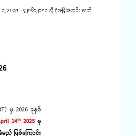
၂၁ ၊ ၀၉ - ၄၂၈၆၁၂၁၅၁ သို့ ရုံးချိန်အတွင်း ဆက်