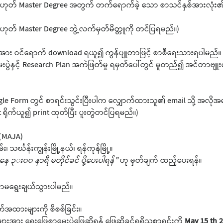
သို့မဟုတ် Master Degree အတွက် တက်ရောက်ခဲ့ သော စာသင်နှစ်အားလုံး၏
ု့မဟုတ် Master Degree ဘွဲ့လက်မှတ်မိတ္တူကို တင်ပြရမည်။)
at အား ဝင်ရောက် download ရယူ၍ ကွန်ပျူတာဖြင့် စာစီရေးသားရပါမည်
ပွဲနှင့် Research Plan အကဲဖြတ်မှု ရမှတ်ပေါ်တွင် မူတည်၍ အင်တာဗျူးဖ
oogle Form တွင် စာရင်းသွင်းပြီးပါက လျှောက်ထားသူ၏ email သို့ အလ
ုက်ယူ၍ print ထုတ်ပြီး ပူးတွဲတင်ပြရမည်။)
 (MAJA)
သင်္ဃန်းကျွန်းမြို့နယ်၊ ရန်ကုန်မြို့။
ေ ၃း၀၀ နာရီ မတိုင်ခင် ပို့ပေးပါရန်”
ဟု မှတ်ချက် ထည့်ပေးရန်။
ဏာမရွေးချယ်သွားပါမည်။
အထားများကို စိစစ်ခြင်း။
ားအား ရေးဖြေစာမေးပွဲဖြေဆိုရန် ဖြေဆိုခွင့်ရရှိသူစာရင်းကို
May 15 th 