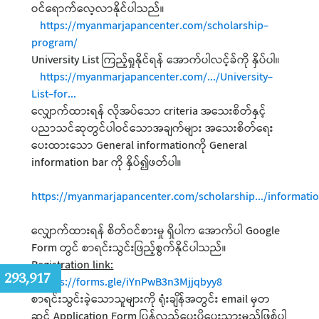
ဝင်ရောက်လေ့လာနိုင်ပါသည်။
https://myanmarjapancenter.com/scholarship-
program/
University List ကြည့်ရှုနိုင်ရန် အောက်ပါလင့်ခ်ကို နှိပ်ပါ။
https://myanmarjapancenter.com/.../University-
List-for...
လျှောက်ထားရန် လိုအပ်သော criteria အသေးစိတ်နှင့်
ပညာသင်ဆုတွင်ပါဝင်သောအချက်များ အသေးစိတ်ရေး
ပေးထားသော General informationကို General
information bar ကို နှိပ်၍ဖတ်ပါ။
https://myanmarjapancenter.com/scholarship.../informati
လျှောက်ထားရန် စိတ်ဝင်စားမှု ရှိပါက အောက်ပါ Google
Form တွင် စာရင်းသွင်းဖြည့်စွက်နိုင်ပါသည်။
Registration link:
:
293,917
https://forms.gle/iYnPwB3n3Mjjqbyy8
စာရင်းသွင်းခဲ့သောသူများကို ရုံးချိန်အတွင်း email မှတ
ဆင့် Application Form ပြန်လည်ပေးပို့ပေးသွားမည်ဖြစ်ပါ