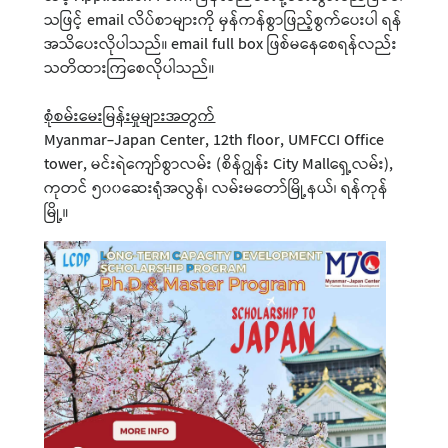
သဖြင့် email လိပ်စာများကို မှန်ကန်စွာဖြည့်စွက်ပေးပါ ရန်
အသိပေးလိုပါသည်။ email full box ဖြစ်မနေစေရန်လည်း
သတိထားကြစေလိုပါသည်။
စုံစမ်းမေးမြန်းမှုများအတွက်
Myanmar-Japan Center, 12th floor, UMFCCI Office
tower, မင်းရဲကျော်စွာလမ်း (စိန်ဂျွန်း City Mallရှေ့လမ်း),
ကုတင် ၅၀၀ဆေးရုံအလွန်၊ လမ်းမတော်မြို့နယ်၊ ရန်ကုန်
မြို့။