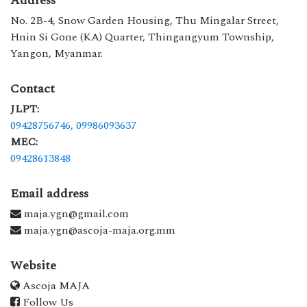
Address
No. 2B-4, Snow Garden Housing, Thu Mingalar Street,
Hnin Si Gone (KA) Quarter, Thingangyum Township,
Yangon, Myanmar.
Contact
JLPT:
09428756746,
09986093637
MEC:
09428613848
Email address
maja.ygn@gmail.com
maja.ygn@ascoja-maja.org.mm
Website
Ascoja MAJA
Follow Us