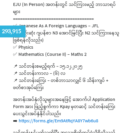
EJU (In Person) အတန်းတွင် သင်ကြားမည့် ဘာသာရပ်
များ
==================================
✅ Japanese As A Foreign Languages – JFL
:
293,915
(အနည်းဆုံး ဂျပန်စာ N3 အောင်မြင်ပြီး N2 သင်ကြားနေသူ
ဖြစ်ရန်လိုသည်။)
✅ Physics
✅ Mathematics (Course II) – Maths 2
📌 သင်တန်းစမည့်ရက် - ၁၅.၁၂.၂၀၂၅
📌 သင်တန်းကာလ - (၆) လ
📌 သင်တန်းကြေး - တစ်ဘာသာလျှင် ၆ သိန်းကျပ် +
ဖတ်စာအုပ်ကြေး
အတန်းအပ်နှံလိုသူများအနေဖြင့် အောက်ပါ Application
Form အား ဖြည့်စွက်ကာ Kpay မှတဆင့် သင်တန်းကြေး
ပေးသွင်းအပ်နှံနိုင်ပါသည်။
➡️
https://forms.gle/Em9AtRqYA8Y7wb6u8
သင်တန်းနှင့်ပတ်သက်ပြီး အသေးစိတ်ထပ်မံသိရှိလိုသည်