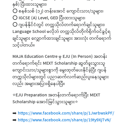
နှစ်) ပြီးထားသူများ၊
⭕ စနစ်သစ် (၁၂) တန်းအောင် ကျောင်းသား/သူများ၊
⭕ IGCSE (A) Level, GED ပြီးထားသူများ၊
⭕ ဂျပန်နိုင်ငံတွင် တက္ကသိုလ်တက်ရောက်ချင်သူများ၊
Language School မလိုဘဲ တက္ကသိုလ်တိုက်ရိုက်ဝင်ခွင့်ရ
ချင်သူများ လျှောက်ထားချင်သူများ အားလုံး တက်ရောက်
သင့်ပါတယ်။
MAJA Education Centre မှ EJU (In Person) အတန်း
တက်ရောက်ရင်း MEXT Scholarship ဆွတ်ခူးသွားသူ
ကျောင်းသား/သူများစွာကို မွေးထုတ်ပေးနိုင်ခဲ့ပြီး ဂျပန်
တက္ကသိုလ်များတွင် ပညာဆက်လက်ဆည်းပူးနေသူများ
လည်း အများအပြားရှိနေပါပြီ။
⭐EJU Preparation အတန်းတက်ရောက်ပြီး MEXT
Scholarship အောင်မြင်သွားသူများ⭐
➡️
https://www.facebook.com/share/p/1JwrbwskPF/
➡️
https://www.facebook.com/share/p/19ty9XjTvN/