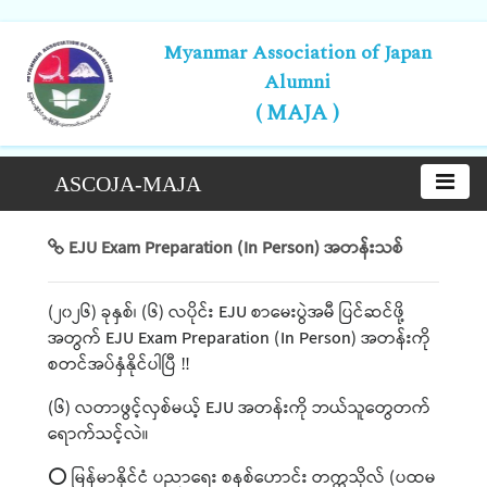
Myanmar Association of Japan
Alumni
( MAJA )
ASCOJA-MAJA
EJU Exam Preparation (In Person) အတန်းသစ်
(၂၀၂၆) ခုနှစ်၊ (၆) လပိုင်း EJU စာမေးပွဲအမီ ပြင်ဆင်ဖို့
အတွက် EJU Exam Preparation (In Person) အတန်းကို
စတင်အပ်နှံနိုင်ပါပြီ ‼️
(၆) လတာဖွင့်လှစ်မယ့် EJU အတန်းကို ဘယ်သူတွေတက်
ရောက်သင့်လဲ။
⭕ မြန်မာနိုင်ငံ ပညာရေး စနစ်ဟောင်း တက္ကသိုလ် (ပထမ