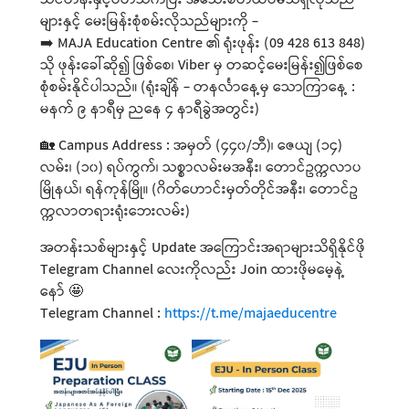
များနှင့် မေးမြန်းစုံစမ်းလိုသည်များကို -
➡️ MAJA Education Centre ၏ ရုံးဖုန်း (09 428 613 848)
သို ဖုန်းခေါ်ဆို၍ ဖြစ်စေ၊ Viber မှ တဆင့်မေးမြန်း၍ဖြစ်စေ
စုံစမ်းနိုင်ပါသည်။ (ရုံးချိန် - တနင်္လာနေ့မှ သောကြာနေ့ :
မနက် ၉ နာရီမှ ညနေ ၄ နာရီခွဲအတွင်း)
🏡 Campus Address : အမှတ် (၄၄၀/ဘီ)၊ ဇေယျ (၁၄)
လမ်း၊ (၁၀) ရပ်ကွက်၊ သစ္စာလမ်းမအနီး၊ တောင်ဥက္ကလာပ
မြိုနယ်၊ ရန်ကုန်မြို။ (ဂိတ်ဟောင်းမှတ်တိုင်အနီး၊ တောင်ဥ
က္ကလာတရားရုံးဘေးလမ်း)
အတန်းသစ်များနှင့် Update အကြောင်းအရာများသိရှိနိုင်ဖို
Telegram Channel လေးကိုလည်း Join ထားဖိုမမေ့နဲ့
နော် 🤩
Telegram Channel :
https://t.me/majaeducentre