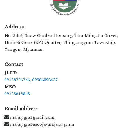
Address
No. 2B-4, Snow Garden Housing, Thu Mingalar Street,
Hnin Si Gone (KA) Quarter, Thingangyum Township,
Yangon, Myanmar.
Contact
JLPT:
09428756746,
09986093637
MEC:
09428613848
Email address
maja.ygn@gmail.com
maja.ygn@ascoja-maja.org.mm