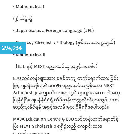
• Mathematics I
(၂) သိပ္ပံတွဲ
• Japanese as a Foreign Language (JFL)
• Physics / Chemistry / Biology (နှစ်ဘာသာရွေးချယ်)
:
294,984
• Mathematics II
【EJU နှင့် MEXT ပညာသင်ဆု အခွင့်အလမ်း】
EJU သင်တန်းများအား စနစ်တကျ တက်ရောက်ထားခြင်း
ဖြင့် ဂျပန်အစိုးရ၏ ၁၀၀% ပညာသင်ဆုဖြစ်သော MEXT
Scholarship လျှောက်ထားရာတွင် များစွာအထောက်အကူ
ပြုနိုင်ပြီး၊ ဂျပန်နိုင်ငံရှိ ထိပ်တန်းတက္ကသိုလ်များတွင် ပညာ
ဆည်းပူးနိုင်ရန် အခွင့်အလမ်းများ ပိုမိုရရှိစေပါသည်။
MAJA Education Centre မှ EJU သင်တန်းတက်ရောက်ခဲ့
ပြီး MEXT Scholarship ရရှိခဲ့သည့် ကျောင်းသား၊
ကျောင်းသူများမှာ -