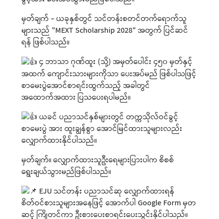
မှတ်ချက် - ယခုနှစ်တွင် သင်တန်းစတင်တက်ရောက်သူ
များသည် "MEXT Scholarship 2028" အတွက် ပြင်ဆင်
ရန် ဖြစ်ပါသည်။
၄ ဘာသာ ဂုဏ်ထူး (သို့) အမှတ်ပေါင်း ၄၅၀ မှတ်နှင့်
အထက် ကျောင်းသားများကိုသာ ပေးအပ်မည် ဖြစ်ပါသဖြင့်
စာမေးပွဲအောင်စာရင်းထွက်သည့် အခါတွင်
အထောက်အထား ပြသပေးရပါမည်။
ယခင် ပညာသင်နှစ်များတွင် တက္ကသိုလ်ဝင်ခွင့်
စာမေးပွဲ အား ထူးချွန်စွာ အောင်မြင်ထားသူများလည်း
လျှောက်ထားနိုင်ပါသည်။
မှတ်ချက်။ လျှောက်ထားသူဦးရေများပြားပါက စိစစ်
ရွေးချယ်သွားမည်ဖြစ်ပါသည်။
EJU သင်တန်း ပညာသင်ဆု‌ လျှောက်ထားရန်
စိတ်ဝင်စားသူများအနေဖြင့် အောက်ပါ Google Form မှတ
ဆင့် ကြိုတင်ကာ ဦးစားပေးစာရင်းပေးသွင်းနိုင်ပါသည်။