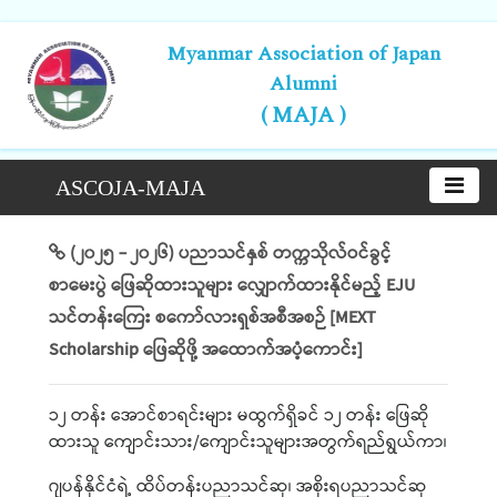
Myanmar Association of Japan
Alumni
( MAJA )
ASCOJA-MAJA
(၂၀၂၅ - ၂၀၂၆) ပညာသင်နှစ် တက္ကသိုလ်ဝင်ခွင့်
စာမေးပွဲ ဖြေဆိုထားသူများ လျှောက်ထားနိုင်မည့် EJU
သင်တန်းကြေး စကော်လားရှစ်အစီအစဉ် [MEXT
Scholarship ဖြေဆိုဖို့ အထောက်အပံ့ကောင်း]
၁၂ တန်း အောင်စာရင်းများ မထွက်ရှိခင် ၁၂ တန်း ဖြေဆို
ထားသူ ကျောင်းသား/ကျောင်းသူများအတွက်ရည်ရွယ်ကာ၊
ဂျပန်နိုင်ငံရဲ့ ထိပ်တန်းပညာသင်ဆု၊ အစိုးရပညာသင်ဆု