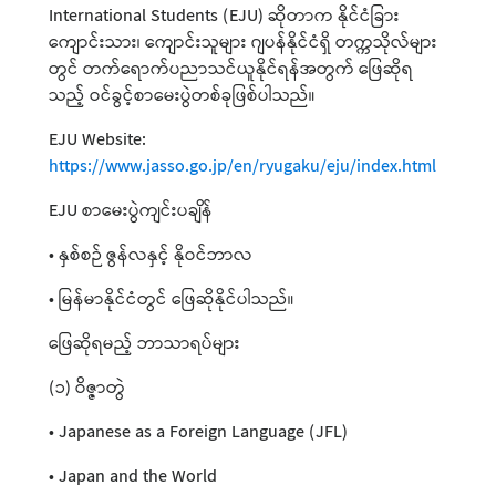
International Students (EJU) ဆိုတာက နိုင်ငံခြား
ကျောင်းသား၊ ကျောင်းသူများ ဂျပန်နိုင်ငံရှိ တက္ကသိုလ်များ
တွင် တက်ရောက်ပညာသင်ယူနိုင်ရန်အတွက် ဖြေဆိုရ
သည့် ဝင်ခွင့်စာမေးပွဲတစ်ခုဖြစ်ပါသည်။
EJU Website:
https://www.jasso.go.jp/en/ryugaku/eju/index.html
EJU စာမေးပွဲကျင်းပချိန်
• နှစ်စဉ် ဇွန်လနှင့် နိုဝင်ဘာလ
• မြန်မာနိုင်ငံတွင် ဖြေဆိုနိုင်ပါသည်။
ဖြေဆိုရမည့် ဘာသာရပ်များ
(၁) ဝိဇ္ဇာတွဲ
• Japanese as a Foreign Language (JFL)
• Japan and the World