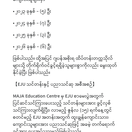
• ၂၀၂၃ ခုနှစ် - (၅) ဦး
• ၂၀၂၄ ခုနှစ် - (၇) ဦး
• ၂၀၂၅ ခုနှစ် - (၃) ဦး
• ၂၀၂၆ ခုနှစ် - (၆) ဦး
ဖြစ်ပါသည်။ ထို့အပြင် ဂျပန်အစိုးရ ထိပ်တန်းတက္ကသိုလ်
များသို့ တိုက်ရိုက်ဝင်ခွင့်ရရှိခဲ့သူများစွာကိုလည်း မွေးထုတ်
နိုင်ခဲ့ပြီး ဖြစ်ပါသည်။
【EJU သင်တန်းနှင့် ပညာသင်ဆု အစီအစဉ်】
MAJA Education Centre မှ EJU စာမေးပွဲအတွက်
ပြင်ဆင်သင်ကြားပေးသည့် သင်တန်းများအား ဖွင့်လှစ်
သင်ကြားလျက်ရှိပြီး၊ လာမည့် ဇွန်လ (၁၅) ရက်နေ့တွင်
စတင်မည့် EJU အတန်းအတွက် ထူးချွန်ကျောင်းသား၊
ကျောင်းသူများအား ပညာသင်ဆုဖြင့် အခမဲ့ တက်ရောက်
ခွင့်အား ပေးအပ်သွားမည်ဖြစ်ပါသည်။