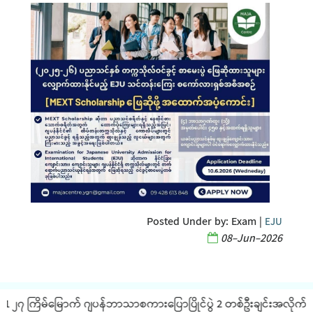
Posted Under by:
Exam
|
EJU
08-Jun-2026
၂၇ ကြိမ်မြောက် ဂျပန်ဘာသာစကားပြောပြိုင်ပွဲ 2 တစ်ဦးချင်းအလိုက် JLPT စ