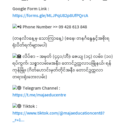
Google Form Link :
https://forms.gle/MLJPqU82p8UfPQrcA
Phone Number >> 09 428 613 848
(တနင်္လာနေ့မှ သောကြာနေ့) (စနေ၊ တနင်္ဂနွေနှင့်အစိုးရ
ရုံးပိတ်ရက်များမပါ)
လိပ်စာ - အမှတ် (၄၄၀/ဘီ)၊ ဇေယျ (၁၄) လမ်း၊ (၁၀)
ရပ်ကွက်၊ သစ္စာလမ်းမအနီး၊ တောင်ဥက္ကလာပမြိုနယ်၊ ရန်
ကုန်မြို။ (ဂိတ်ဟောင်းမှတ်တိုင်အနီး၊ တောင်ဥက္ကလာ
တရားရုံးဘေးလမ်း)
Telegram Channel :
https://t.me/majaeducentre
Tiktok :
https://www.tiktok.com/@majaeducationcent8?
_r=1...