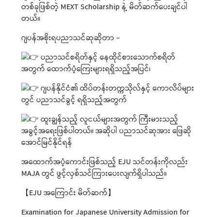
တစ်ခုဖြစ်တဲ့ MEXT Scholarship နဲ့ မိတ်ဆက်ပေးချင်ပါ
တယ်။
ဂျပန်အစိုးရပညာသင်ဆုဆိုတာ -
ပညာသင်စရိတ်နှင့် နေထိုင်စားသောက်စရိတ်
အတွက် ထောက်ပံ့ကြေးများရရှိသည့်အပြင်၊
ဂျပန်နိုင်ငံ၏ ထိပ်တန်းတက္ကသိုလ်နှင့် ကောလိပ်များ
တွင် ပညာသင်ခွင့် ရရှိသည့်အတွက်
ထူးချွန်သည့် လူငယ်များအတွက် ကြီးမားသည့်
အခွင့်အရေးဖြစ်ပါတယ်။ အဆိုပါ ပညာသင်ဆုအား ဖြေဆို
အောင်မြင်နိုင်ရန်
အထောက်အပံ့ကောင်းဖြစ်သည့် EJU သင်တန်းကိုလည်း
MAJA တွင် ဖွင့်လှစ်သင်ကြားပေးလျက်ရှိပါသည်။
【EJU အကြောင်း မိတ်ဆက်】
Examination for Japanese University Admission for