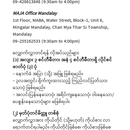
09-428613848 (9:30am to 4:00pm)
MAJA Office Mandalay
1st Floor, MABA, Water Street, Block-1, Unit 6,
Mingalar Mandalay, Chan Mya Thar Si Township,
Mandalay
09-255162533 (9:30am to 4:00pm)
လျှောက်လွှာတင်ရန် လိုအပ်သည်များ
(၁) အလျား ၃ စင်တီမီတာ၊ အနံ ၄ စင်တီမီတာရှိ လိုင်စင်
ဓာတ်ပုံ (၃) ပုံ
- နောက်ခံ အပြာ (သို့) အဖြူ ဖြစ်ရမည်။
- ၃လအတွင်း ရိုက်ကူးထားသည့် ကြည်လင်ပြတ်သား
သောပုံ ဖြစ်ရမည်။
- အလင်းပြန်နေသောပုံ၊ အရိပ်ကျနေသောပုံ၊ ဝါးနေသော/
ပေစွန်းနေသောပုံများ မဖြစ်ရပါ။
(၂) မှတ်ပုံတင်မိတ္တူ တစ်စုံ
လျှောက်လွှာအား ကိုယ်တိုင် (သို့မဟုတ်) ကိုယ်စား လာ
ရောက်တင်ရပါမည်။ ကိုယ်တိုင်ဖြစ်စေ၊ ကိုယ်စားဖြစ်စေ