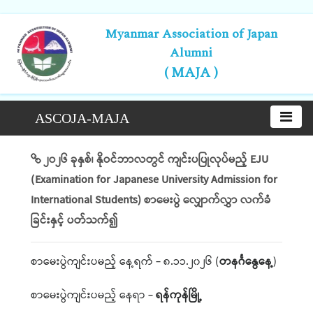
Myanmar Association of Japan
Alumni
( MAJA )
ASCOJA-MAJA
၂၀၂၆ ခုနှစ်၊ နိုဝင်ဘာလတွင် ကျင်းပပြုလုပ်မည့် EJU
(Examination for Japanese University Admission for
International Students) စာမေးပွဲ လျှောက်လွှာ လက်ခံ
ခြင်းနှင့် ပတ်သက်၍
စာမေးပွဲကျင်းပမည့် နေ့ရက် - ၈.၁၁.၂၀၂၆ (
တနင်္ဂနွေနေ့
)
စာမေးပွဲကျင်းပမည့် နေရာ -
ရန်ကုန်မြို့