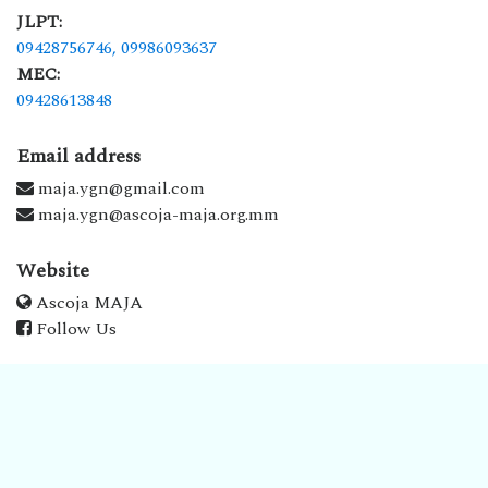
JLPT:
09428756746,
09986093637
MEC:
09428613848
Email address
maja.ygn@gmail.com
maja.ygn@ascoja-maja.org.mm
Website
Ascoja MAJA
Follow Us