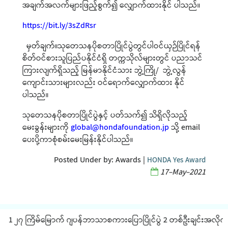
အချက်အလက်များဖြည့်စွက်၍ လျှောက်ထားနိုင် ပါသည်။
https://bit.ly/3sZdRsr
မှတ်ချက်။သုတေသနပိုစတာပြိုင်ပွဲတွင်ပါဝင်ယှဉ်ပြိုင်ရန်
စိတ်ဝင်စားသူပြည်ပနိုင်ငံရှိ တက္ကသိုလ်များတွင် ပညာသင်
ကြားလျက်ရှိသည့် မြန်မာနိုင်ငံသား ဘွဲ့ကြို/ ဘွဲ့လွန်
ကျောင်းသားများလည်း ဝင်ရောက်လျှောက်ထား နိုင်
ပါသည်။
သုတေသနပိုစတာပြိုင်ပွဲနှင့် ပတ်သက်၍ သိရှိလိုသည့်
မေးခွန်းများကို
global@hondafoundation.jp
သို့ email
ပေးပို့ကာစုံစမ်းမေးမြန်းနိုင်ပါသည်။
Posted Under by:
Awards
|
HONDA Yes Award
17-May-2021
1 ၂၇ ကြိမ်မြောက် ဂျပန်ဘာသာစကားပြောပြိုင်ပွဲ 2 တစ်ဦးချင်းအလိုက် JLP