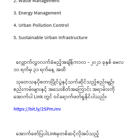
2. Waste Management
3. Energy Management
4. Urban Pollution Control
5. Sustainable Urban Infrastructure
လျှောက်လွှာလက်ခံမည့်အချိန်ကာလ - ၂၀၂၁ ခုနှစ် မေလ
၁၀ ရက်မှ ၃၁ ရက်နေ့ အထိ
သုတေသနပိုစတာပြိုင်ပွဲနှင့်သက်ဆိုင်သည့်စည်းမျဉ်း
စည်းကမ်းများနှင့် အသေးစိတ်အကြောင်း အရာမ်ားကို
အောက်ပါ Link တွင် ဝင်ရောက်ဖတ်ရှုနိုင်ပါသည်။
https://bit.ly/2SPmJnv
အောက်ဖော်ပြပါLinkမှတစ်ဆင့်လိုအပ်သည့်