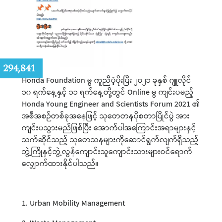
:
294,841
Honda Foundation မွ ကူညီပံ့ပိုးပြီး ၂၀၂၁ ခုနှစ် ဂျူလိုင်
၁၀ ရက်နေ့နှင့် ၁၁ ရက်နေ့တို့တွင် Online မွ ကျင်းပမည့်
Honda Young Engineer and Scientists Forum 2021 ၏
အစီအစဉ်တစ်ခုအနေဖြင့် သုတေတနပိုစတာပြိုင်ပွဲ အား
ကျင်းပသွားမည်ဖြစ်ပြီး အောက်ပါအကြောင်းအရာများနှင့်
သက်ဆိုင်သည့် သုတေသနများကိုဆောင်ရွက်လျက်ရှိသည့်
ဘွဲ့ကြိုနှင့်ဘွဲ့လွန်ကျောင်းသူကျောင်းသားများဝင်ရောက်
လျှောက်ထားနိုင်ပါသည်။
1. Urban Mobility Management