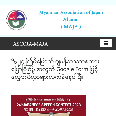
Myanmar Association of Japan
Alumni
( MAJA )
ASCOJA-MAJA
၂၄ ကြိမ်မြောက် ဂျပန်ဘာသာစကား
ပြောပြိုင်ပွဲ အတွက် Google Form ဖြင့်
လျှောက်လွှာများလက်ခံနေပါပြီ။