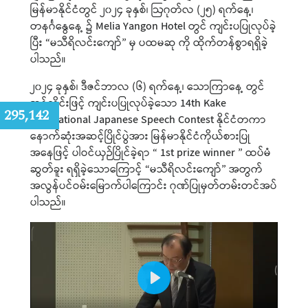
မြန်မာနိုင်ငံတွင် ၂၀၂၄ ခုနှစ်၊ ဩဂုတ်လ (၂၅) ရက်နေ့၊
တနင်္ဂနွေနေ့ ၌ Melia Yangon Hotel တွင် ကျင်းပပြုလုပ်ခဲ့
ပြီး “မသီရိလင်းကျော်” မှ ပထမဆု ကို ထိုက်တန်စွာရရှိခဲ့
ပါသည်။
၂၀၂၄ ခုနှစ်၊ ဒီဇင်ဘာလ (၆) ရက်နေ့၊ သောကြာနေ့ တွင်
အွန်လိုင်းဖြင့် ကျင်းပပြုလုပ်ခဲ့သော 14th Kake
:
295,142
International Japanese Speech Contest နိုင်ငံတကာ
နောက်ဆုံးအဆင့်ပြိုင်ပွဲအား မြန်မာနိုင်ငံကိုယ်စားပြု
အနေဖြင့် ပါဝင်ယှဉ်ပြိုင်ခဲ့ရာ “ 1st prize winner ” ထပ်မံ
ဆွတ်ခူး ရရှိခဲ့သောကြောင့် “မသီရိလင်းကျော်” အတွက်
အလွန်ပင်ဝမ်းမြောက်ပါကြောင်း ဂုဏ်ပြုမှတ်တမ်းတင်အပ်
ပါသည်။
Play