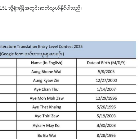
 သို့ရုံးချိန်အတွင်းဆက်သွယ်နိုင်ပါသည်။