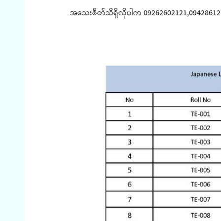
အသေးစိတ်သိရှိလိုပါက 09262602121,09428612151