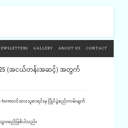
NEWSLETTERS
GALLERY
ABOUT US
CONTACT
 2025 (အငယ်တန်းအဆင့်) အတွက်
formတင်ထားသူစာရင်းမှ ပြိုင်ပွဲစည်းကမ်းချက်
ွယ်သွားမည်ဖြစ်ပါသည်။