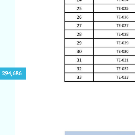
:
294,686