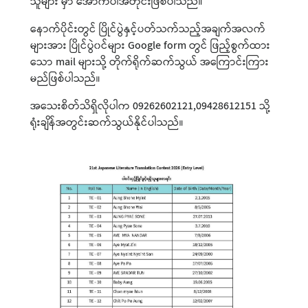
သူများ မှာ အောက်ပါအတိုင်းဖြစ်ပါသည်။
နောက်ပိုင်းတွင် ပြိုင်ပွဲနှင့်ပတ်သက်သည့်အချက်အလက်
များအား ပြိုင်ပွဲ၀င်များ Google form တွင် ဖြည့်စွက်ထား
သော mail များသို့ တိုက်ရိုက်ဆက်သွယ် အကြောင်းကြား
မည်ဖြစ်ပါသည်။
အသေးစိတ်သိရှိလိုပါက 09262602121,09428612151 သို့
ရုံးချိန်အတွင်းဆက်သွယ်နိုင်ပါသည်။