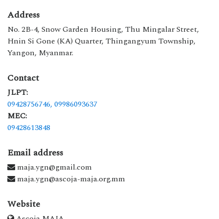
Address
No. 2B-4, Snow Garden Housing, Thu Mingalar Street,
Hnin Si Gone (KA) Quarter, Thingangyum Township,
Yangon, Myanmar.
Contact
JLPT:
09428756746,
09986093637
MEC:
09428613848
Email address
maja.ygn@gmail.com
maja.ygn@ascoja-maja.org.mm
Website
Ascoja MAJA