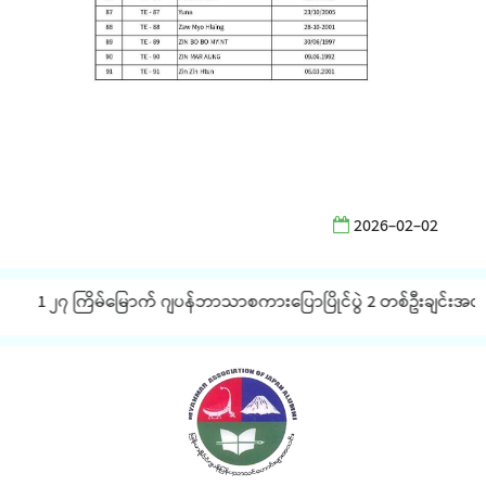
2026-02-02
1 ၂၇ ကြိမ်မြောက် ဂျပန်ဘာသာစကားပြောပြိုင်ပွဲ 2 တစ်ဦးချင်းအလိုက် 