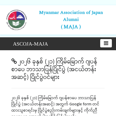
Myanmar Association of Japan
Alumni
( MAJA )
ASCOJA-MAJA
၂၀၂၆ ခုနှစ် (၂၁) ကြိမ်မြောက် ဂျပန်
စာပေ ဘာသာပြန်ပြိုင်ပွဲ (အငယ်တန်း
အဆင့်) ပြိုင်ပွဲ၀င်များ
၂၀၂၆ ခုနှစ် (၂၁) ကြိမ်မြောက် ဂျပန်စာပေ ဘာသာပြန်
ပြိုင်ပွဲ (အငယ်တန်းအဆင့်) အတွက် Google form တင်
ထားသူစာရင်းမှ ပြိုင်ပွဲစည်းကမ်းချက်များနှင့် ကိုက်ညီ