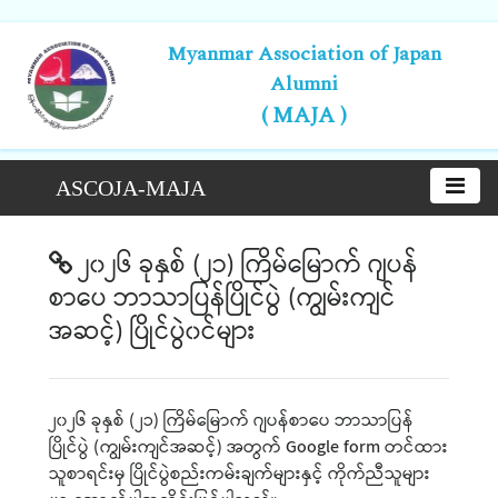
Myanmar Association of Japan
Alumni
( MAJA )
ASCOJA-MAJA
၂၀၂၆ ခုနှစ် (၂၁) ကြိမ်မြောက် ဂျပန်
စာပေ ဘာသာပြန်ပြိုင်ပွဲ (ကျွမ်းကျင်
အဆင့်) ပြိုင်ပွဲ၀င်များ
၂၀၂၆ ခုနှစ် (၂၁) ကြိမ်မြောက် ဂျပန်စာပေ ဘာသာပြန်
ပြိုင်ပွဲ (ကျွမ်းကျင်အဆင့်) အတွက် Google form တင်ထား
သူစာရင်းမှ ပြိုင်ပွဲစည်းကမ်းချက်များနှင့် ကိုက်ညီသူများ