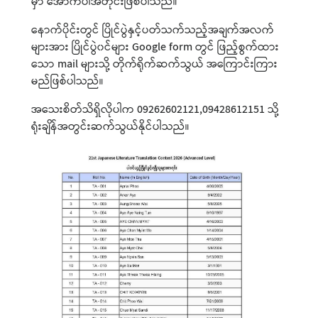
မှာ အောက်ပါအတိုင်းဖြစ်ပါသည်။
နောက်ပိုင်းတွင် ပြိုင်ပွဲနှင့်ပတ်သက်သည့်အချက်အလက်
များအား ပြိုင်ပွဲ၀င်များ Google form တွင် ဖြည့်စွက်ထား
သော mail များသို့ တိုက်ရိုက်ဆက်သွယ် အကြောင်းကြား
မည်ဖြစ်ပါသည်။
အသေးစိတ်သိရှိလိုပါက 09262602121,09428612151 သို့
ရုံးချိန်အတွင်းဆက်သွယ်နိုင်ပါသည်။