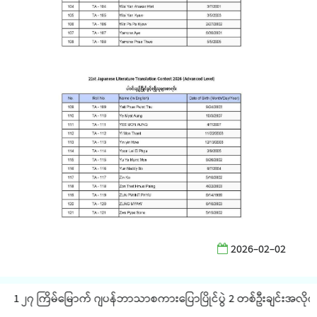
2026-02-02
1 ၂၇ ကြိမ်မြောက် ဂျပန်ဘာသာစကားပြောပြိုင်ပွဲ 2 တစ်ဦးချင်းအလိုက် JLP