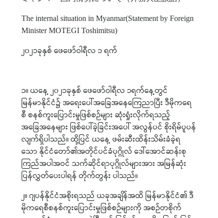
The internal situation in Myanmar(Statement by Foreign
Minister MOTEGI Toshimitsu)
၂၀၂၁ခုနှစ်
ဖေဖော်ဝါရီလ
၁
ရက်
၁။
ယနေ့
၂၀၂၁ခုနှစ်
ဖေဖော်ဝါရီလ
၁ရက်နေ့တွင်
မြန်မာနိုင်ငံ၌
အရေးပေါ်အခြေအနေကြေညာပြီး
ဒီမိုကရေ
စီ
စနစ်ကူးပြောင်းမှုဖြစ်စဉ်များ
ဆုံးရှုံးလိုက်ရသည့်
အခြေအနေများ
ဖြစ်ပေါ်ခဲ့ခြင်းအပေါ်
အလွန်ပင်
စိုးရိမ်ပူပန်
လျက်ရှိပါသည်။
ထို့ပြင်
ယနေ့
ဖမ်းဆီးထိန်းသိမ်းခံခဲ့ရ
သော
နိုင်ငံတော်၏အတိုင်ပင်ခံပုဂ္ဂိုလ်
ဒေါ်အောင်ဆန်းစု
ကြည်အပါအဝင်
သက်ဆိုင်ရာပုဂ္ဂိုလ်များအား
အမြန်ဆုံး
ပြန်လွှတ်ပေးပါရန်
တိုက်တွန်း
ပါသည်။
၂။
ဂျပန်နိုင်ငံအစိုးရသည်
ယခုအချိန်အထိ
မြန်မာနိုင်ငံ၏
ဒီ
မိုကရေစီစနစ်ကူးပြောင်းမှုဖြစ်စဉ်များကို
အစဉ်တစိုက်