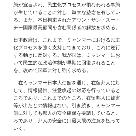
態が宣言され、民主化プロセスが損なわれる事態
が生じていることに対し、重大な懸念を有してい
る。また、本日拘束されたアウン・サン・スー・
チー国家最高顧問を含む関係者の解放を求める。
日本政府は、これまで、ミャンマーにおける民主
化プロセスを強く支持してきており、これに逆行
する動きに反対する。我が国は、ミャンマーにお
いて民主的な政治体制が早期に回復されること
を、改めて国軍に対し強く求める。
在ミャンマー日本大使館を通じ、在留邦人に対
して、情報提供、注意喚起の対応を行っていると
ころであり、これまでのところ、在留邦人に被害
等が出たとの情報はない。引き続き、ミャンマー
側に対しても邦人の安全確保を要請しているとこ
ろであり、邦人の安全には最大限の注意を払って
いく。