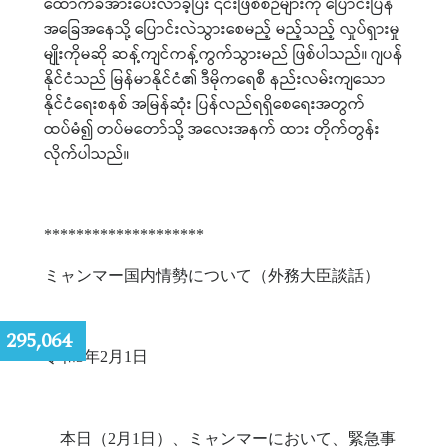
ထောက်ခံအားပေးလာခဲ့ပြီး
၎င်းဖြစ်စဉ်များကို
ပြောင်းပြန်
အခြေအနေသို့
ပြောင်းလဲသွားစေမည့်
မည့်သည့်
လှုပ်ရှားမှု
မျိုးကိုမဆို
ဆန့်ကျင်ကန့်ကွက်သွားမည်
ဖြစ်ပါသည်။
ဂျပန်
နိုင်ငံသည်
မြန်မာနိုင်ငံ၏
ဒီမိုကရေစီ
နည်းလမ်းကျသော
နိုင်ငံရေးစနစ်
အမြန်ဆုံး
ပြန်လည်ရရှိစေရေးအတွက်
ထပ်မံ၍
တပ်မတော်သို့
အလေးအနက်
ထား
တိုက်တွန်း
လိုက်ပါသည်။
********************
ミャンマー国内情勢について（外務大臣談話）
:
295,064
令和
3
年
2
月
1
日
本日（
2
月
1
日）、ミャンマーにおいて、緊急事