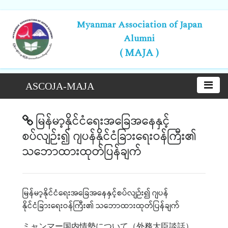
Myanmar Association of Japan
Alumni
( MAJA )
ASCOJA-MAJA
မြန်မာ့နိုင်ငံရေးအခြေအနေနှင့်
စပ်လျဉ်း၍ ဂျပန်နိုင်ငံခြားရေးဝန်ကြီး၏
သဘောထားထုတ်ပြန်ချက်
မြန်မာ့နိုင်ငံရေးအခြေအနေနှင့်စပ်လျဉ်း၍
ဂျပန်
နိုင်ငံခြားရေးဝန်ကြီး၏
သဘောထားထုတ်ပြန်ချက်
ミャンマー国内情勢について（外務大臣談話）