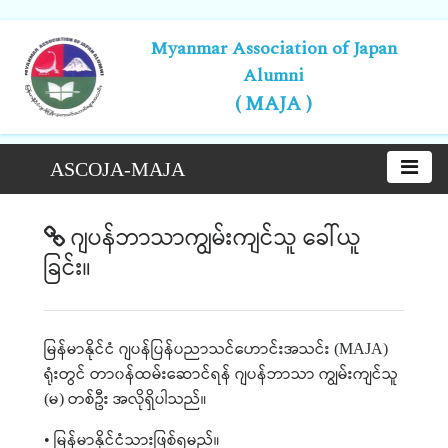
Myanmar Association of Japan
Alumni
( MAJA )
ASCOJA-MAJA
ဂျပန်ဘာသာကျွမ်းကျင်သူ ခေါ်ယူ
ခြင်း။
မြန်မာနိုင်ငံ
ဂျပန်ပြန်ပညာသင်ဟောင်းအသင်း
(MAJA)
ရုံးတွင်
တာ၀န်ထမ်းဆောင်ရန်
ဂျပန်ဘာသာ ကျွမ်းကျင်သူ
မ
တစ်ဦး
အလိုရှိပါသည်။
(
)
မြန်မာနိုင်ငံသားဖြစ်ရမည်။
•