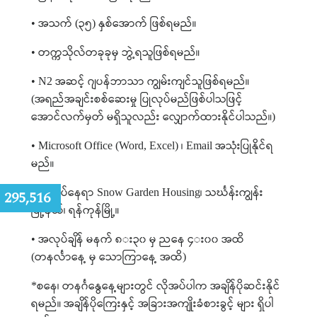
အသက်
၃၅
နှစ်အောက်
ဖြစ်ရမည်။
•
(
)
တက္ကသိုလ်တခုခုမှ
ဘွဲ့ရသူဖြစ်ရမည်။
•
အဆင့်
ဂျပန်ဘာသာ
ကျွမ်းကျင်သူဖြစ်ရမည်။
• N2
အရည်အချင်းစစ်ဆေးမှု
ပြုလုပ်မည်ဖြစ်ပါသဖြင့်
(
အောင်လက်မှတ်
မရှိသူလည်း
လျှောက်ထားနိုင်ပါသည်။
)
၊
အသုံးပြုနိုင်ရ
• Microsoft Office (Word, Excel)
Email
မည်။
အလုပ်နေရာ
၊
သင်္ဃန်းကျွန်း
•
Snow Garden Housing
:
295,516
မြို့နယ်၊
ရန်ကုန်မြို့။
အလုပ်ချိန်
မနက်
၈း၃၀
မှ
ညနေ
၄း၀၀
အထိ
•
တနင်္လာနေ့
မှ
သောကြာနေ့
အထိ
(
)
စနေ၊
တနင်္ဂနွေနေ့များတွင်
လိုအပ်ပါက
အချိန်ပိုဆင်းနိုင်
*
ရမည်။
အချိန်ပိုကြေးနှင့်
အခြားအကျိုးခံစားခွင့် များ
ရှိပါ