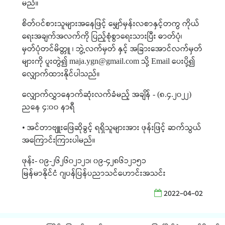
မည်။
စိတ်၀င်စားသူများအနေဖြင့်
မျှော်မှန်းလစာနှင့်တကွ
ကိုယ်
ရေးအချက်အလက်ကို
ပြည့်စုံစွာရေးသားပြီး
ဓာတ်ပုံ၊
မှတ်ပုံတင်မိတ္တူ
၊
ဘွဲ့လက်မှတ်
နှင့်
အခြားအောင်လက်မှတ်
များကို
ပူးတွဲ၍
သို့
ပေးပို့၍
maja.ygn@gmail.com
Email
လျှောက်ထားနိုင်ပါသည်။
လျှောက်လွှာနောက်ဆုံးလက်ခံမည့်
အချိန်
၈
၄
၂၀၂၂
- (
.
.
)
ညနေ
၄
၀၀
နာရီ
:
အင်တာဗျူးဖြေဆိုခွင့်
ရရှိသူများအား
ဖုန်းဖြင့်
ဆက်သွယ်
•
အကြောင်းကြားပါမည်။
ဖုန်း
၀၉
၂၆၂၆၀၂၁၂၁၊
၀၉
၄၂၈၆၁၂၁၅၁
-
-
-
မြန်မာနိုင်ငံ
ဂျပန်ပြန်ပညာသင်ဟောင်းအသင်း
2022-04-02