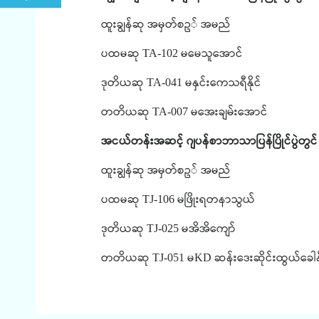
ထူးချွန်ဆု
အမှတ်စဥ်
အမည်
ပထမဆု
မမေသူအောင်
TA-102
ဒုတိယဆု
မနှင်းကေသရီနိုင်
TA-041
တတိယဆု
မအေးချမ်းအောင်
TA-007
အငယ်တန်းအဆင့်
ဂျပန်စာဘာသာပြန်ပြိုင်ပွဲတွင်
ထူးချွန်ဆု
အမှတ်စဥ်
အမည်
ပထမဆု
မဖြိုးရတနာသွယ်
TJ-106
ဒုတိယဆု
မအိအိကျော်
TJ-025
တတိယဆု
မ
ဆန်းဒေးဆိုင်းထွယ်ခေါ
TJ-051
KD