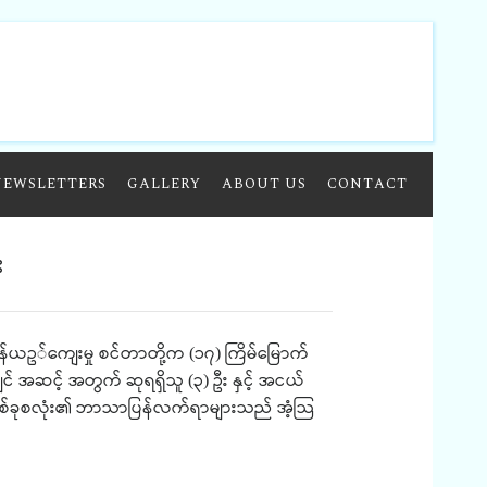
NEWSLETTERS
GALLERY
ABOUT US
CONTACT
း
န်ယဥ်ကျေးမှု
စင်တာတို့က
၁၇
ကြိမ်မြောက်
(
)
ကျင် အဆင့် အတွက်
ဆုရရှိသူ
၃
ဦး
နှင့်
အငယ်
(
)
ဲနှစ်ခုစလုံး၏
ဘာသာပြန်လက်ရာများသည်
အံ့သြ