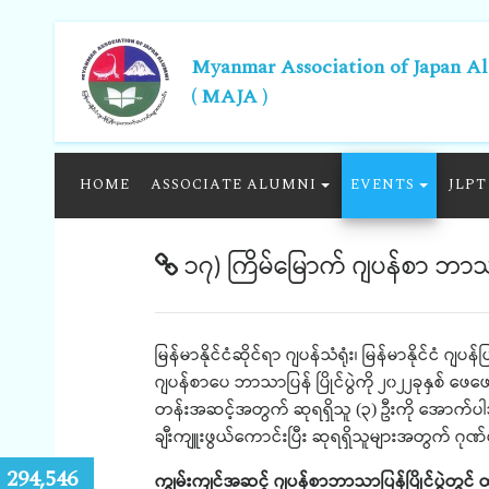
Myanmar Association of Japan A
( MAJA )
HOME
ASSOCIATE ALUMNI
EVENTS
JLPT
၁၇) ကြိမ်မြောက် ဂျပန်စာ ဘာသာပြ
မြန်မာနိုင်ငံဆိုင်ရာ
ဂျပန်သံရုံး၊
မြန်မာနိုင်ငံ
ဂျပန်ပ
ဂျပန်စာပေ ဘာသာပြန် ပြိုင်ပွဲကို
၂၀၂၂ခုနှစ်
ဖေဖေ
တန်းအဆင့်အတွက်
ဆုရရှိသူ
၃
ဦးကို
အောက်ပါအ
(
)
ချီးကျူးဖွယ်ကောင်းပြီး
ဆုရရှိသူများအတွက်
ဂုဏ်
:
294,546
ကျွမ်းကျင်အဆင့်
ဂျပန်စာဘာသာပြန်ပြိုင်ပွဲတွင်
ထ