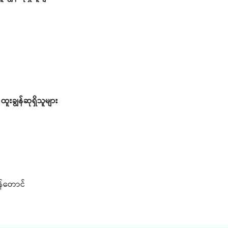
ထူးချွန်ဆုရှိသူများ
န်တောင်