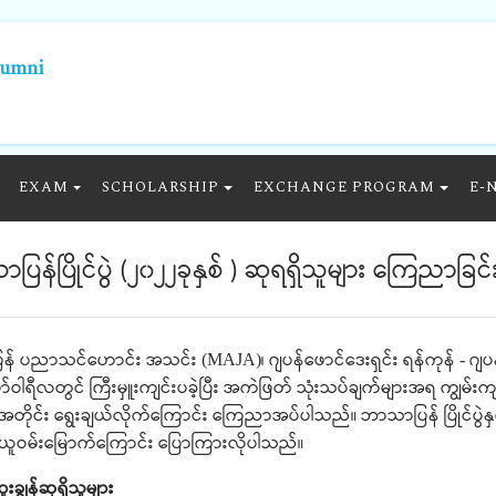
lumni
EXAM
SCHOLARSHIP
EXCHANGE PROGRAM
E-
န်ပြိုင်ပွဲ (၂၀၂၂ခုနှစ် ) ဆုရရှိသူများ ကြေညာခြင်
ြန်
ပညာသင်ဟောင်း
အသင်း
၊
ဂျပန်ဖောင်ဒေးရှင်း
ရန်ကုန်
ဂျပ
(MAJA)
-
ာ်ဝါရီလတွင်
ကြီးမှူးကျင်းပခဲ့ပြီး
အကဲဖြတ်
သုံးသပ်ချက်များအရ
ကျွမ်း
တိုင်း
ရွေးချယ်လိုက်ကြောင်း
ကြေညာအပ်ပါသည်။
ဘာသာပြန်
ပြိုင်ပွ
ယူဝမ်းမြောက်ကြောင်း
ပြောကြားလိုပါသည်။
ူးချွန်ဆုရှိသူများ