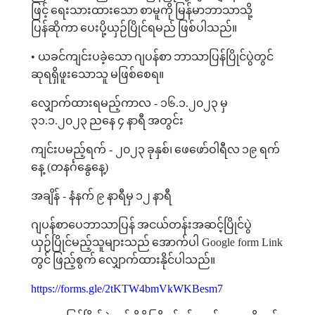
ဖြင့်
ရေးသားထားသော
စာမူကို
မြန်မာဘာသာသို့
ပြန်ဆိုကာ
ပေးပို့ယှဉ်ပြိုင်ရမည်
ဖြစ်ပါသည်။
•
ယခင်ကျင်းပခဲ့သော
ဂျပန်စာ
ဘာသာပြန်ပြိုင်ပွဲတွင်
ဆုရရှိဖူးသောသူ
မဖြစ်စေရ။
လျှောက်ထားရမည့်ကာလ
-
၁၆
.
၁
.
၂၀၂၃
မှ
၃၁
.
၁
.
၂၀၂၃
ညနေ
၄
နာရီ
အတွင်း
ကျင်းပမည့်ရက်
-
၂၀၂၃
ခုနှစ်၊
ဖေဖော်ဝါရီလ
၁၉
ရက်
နေ့
(
တနင်္ဂနွေနေ့
)
အချိန်
-
နံနက်
၉
နာရီမှ
၁၂
နာရီ
ဂျပန်စာပေဘာသာပြန်
အငယ်တန်းအဆင့်ပြိုင်ပွဲ
ယှဉ်ပြိုင်မည့်သူများသည်
အောက်ပါ
Google form Link
တွင်
ဖြည့်စွက်
လျှောက်ထားနိုင်ပါသည်။
https://forms.gle/2tKTW4bmVkWKBesm7