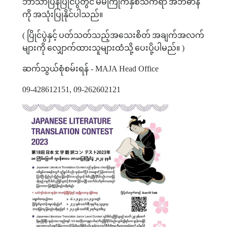
ဘာသာပြန်ပြိုင်ပွဲတွင်
မိမိကြိုက်နှစ်သက်ရာ
အဘိဓာန်
ကို
အသုံးပြုနိုင်ပါသည်။
(
ပြိုင်ပွဲနှင့်
ပတ်သတ်သည့်အသေးစိတ်
အချက်အလက်
များကို
လျှောက်ထားသူများထံသို့
ပေးပို့ပါမည်။
)
ဆက်သွယ်စုံစမ်းရန်
- MAJA Head Office
09-428612151, 09-262602121