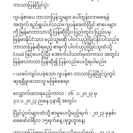
ဘာသာပြန်ပြိုင်ပွဲ
)
ဂျပန်စာပေ
ဘာသာပြန်သူများ
ပေါ်ထွန်းလာစေရန်
အတွက်
ရည်ရွယ်ပါသည်။
ဂျပန်ခေတ်ပြိုင်
စာပေများ
ကို
မြန်မာဘာသာသို့
ပြန်ဆိုပြီး၊
ပြည်တွင်း
/
ပြည်ပမှ
မြန်မာနိုင်ငံသား
မည်သူမဆို
ပါဝင်ယှဉ်ပြိုင်နိုင်ပါသည်။
ဘာသာပြန်ဆိုရမည့်
စာမူကို
ပါဝင်ယှဉ်ပြိုင်သူထံသို့
Email
ဖြင့်ပေးပို့ပြီး
အောက်ပါသတ်မှတ်ကာလ
အတွင်း
မြန်မာဘာသာ
ပြန်ဆို၍
ပြန်လည်ပေးပို့ရပါမည်။
•
ယခင်ကျင်းပခဲ့သော
ဂျပန်စာ
ဘာသာပြန်ပြိုင်ပွဲတွင်
ဆုရရှိဖူးသောသူ
မဖြစ်စေရ။
လျှောက်ထားရမည့်ကာလ
:
၁၆
.
၁
.
၂၀၂၃
မှ
၃၁
.
၁
.
၂၀၂၃
ညနေ
၄နာရီ
အတွင်း
ပြိုင်ပွဲဝင်များထံသို့
စာမူပေးပို့မည့်ရက်
:
၂၀၂၃
ခုနှစ်၊
ဖေဖော်ဝါရီလ
၁၅ရက်နေ့
(
ဗုဒ္ဓဟူးနေ့
)
ဘာသာပြန်စာမူ
ပြန်လည်ပေးပို့ရမည့်ရက်
:
၂၀၂၃
ခု