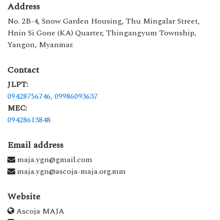
Address
No. 2B-4, Snow Garden Housing, Thu Mingalar Street,
Hnin Si Gone (KA) Quarter, Thingangyum Township,
Yangon, Myanmar.
Contact
JLPT:
09428756746,
09986093637
MEC:
09428613848
Email address
maja.ygn@gmail.com
maja.ygn@ascoja-maja.org.mm
Website
Ascoja MAJA