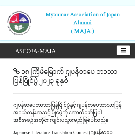
Myanmar Association of Japan
Alumni
( MAJA )
ASCOJA-MAJA
၁၈ ကြိမ်မြောက် ဂျပန်စာပေ ဘာသာ
ပြန်ပြိုင်ပွဲ ၂၀၂၃ ခုနှစ်
ဂျပန်စာပေဘာသာပြန်ပြိုင်ပွဲနှင့်
ဂျပန်စာပေဘာသာပြန်
အငယ်တန်းအဆင့်ပြိုင်ပွဲကို
အောက်ဖော်ပြပါ
အစီအစဉ်အတိုင်း
ကျင်းပသွားမည်ဖြစ်ပါသည်။
Japanese Literature Translation Contest (
ဂျပန်စာပေ