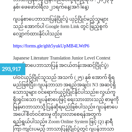
နှစ်၊
ဖေဖော်ဝါရီလ
၂၁ရက်နေ့
(
အင်္ဂါနေ့
)
ဂျပန်စာပေဘာသာပြန်ပြိုင်ပွဲ
ယှဉ်ပြိုင်မည့်သူများ
သည်
အောက်ပါ
Google form Link
တွင်
ဖြည့်စွက်
လျှောက်ထားနိုင်ပါသည်။
https://forms.gle/ghh5yukUpMB4LWrP6
Japanese Literature Translation Junior Level Contest
(
ဂျပန်စာပေဘာသာပြန်
အငယ်တန်းအဆင့်ပြိုင်ပွဲ
)
:
293,917
ပါဝင်ယှဉ်ပြိုင်သူသည်
အသက်
(
၂၅
)
နှစ်
အောက်
ရှိရ
မည်ဖြစ်ပြီး၊
ဂျပန်ဘာသာ
အရည်အချင်း
N3
အဆင့်ရှိ
သောသူများ
ဝင်ရောက်ယှဉ်ပြိုင်နိုင်ပါသည်။၊
လွယ်ကူ
ရိုးရှင်းသော
ဂျပန်စာပေဖြင့်
ရေးသားထားသည့်
စာမူကို
မြန်မာဘာသာသို့
ပြန်ဆိုရမည်ဖြစ်ပါသည်။
ဂျပန်စာပေ
အပေါ်
စိတ်ဝင်စားမှု
တိုးပွားလာစေရန်အတွက်
ရည်ရွယ်ပါသည်။
Zoom Online System
ဖြင့်
(
၃
)
နာရီ
ကြာ
ကျင်းပမည့်
ဘာသာပြန်ပြိုင်ပွဲတွင်
ဂျပန်ဘာသာ