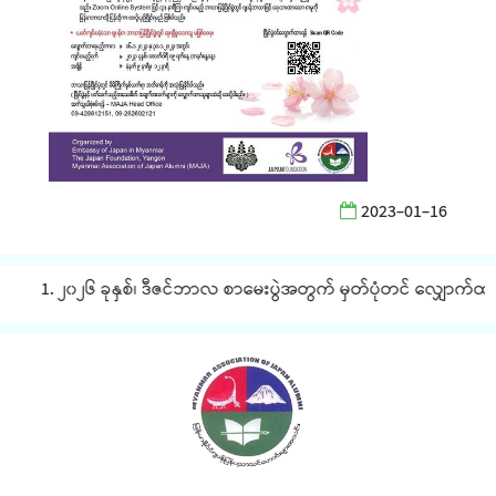
2023-01-16
1. ၂၀၂၆ ခုနှစ်၊ ဒီဇင်ဘာလ စာမေးပွဲအတွက် မှတ်ပုံတင် လျှောက်ထားခြ