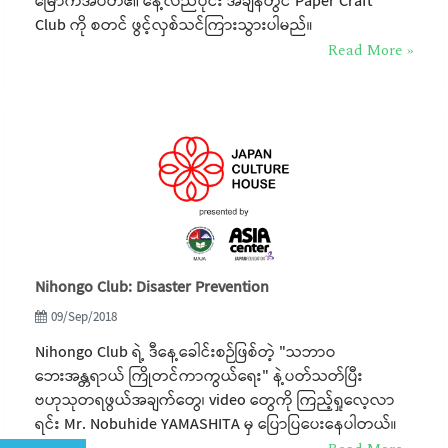
မြောက်အပတ်၏ နေ့လည်ပိုင်း အချိန်တွင် Paper Craft
Club ကို စတင် ဖွင့်လှစ်သင်ကြားသွားပါမည်။
Read More »
Nihongo Club: Disaster Prevention
09/Sep/2018
Nihongo Club ရဲ့ ဒီနေ့ခေါင်းစဉ်ဖြစ်တဲ့ "သဘာဝ
ဘေးအန္တရာယ် ကြိုတင်ကာကွယ်ရေး" နဲ့ပတ်သတ်ပြီး
ဗဟုသုတရဖွယ်အချက်တွေ၊ video တွေကို ကြည့်ရှုလေ့လာ
ရင်း Mr. Nobuhide YAMASHITA မှ ပြောပြပေးနေပါတယ်။