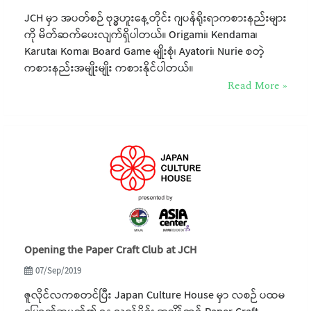
JCH မှာ အပတ်စဉ် ဗုဒ္ဓဟူးနေ့တိုင်း ဂျပန်ရိုးရာကစားနည်းများ
ကို မိတ်ဆက်ပေးလျက်ရှိပါတယ်။ Origami၊ Kendama၊
Karuta၊ Koma၊ Board Game မျိုးစုံ၊ Ayatori၊ Nurie စတဲ့
ကစားနည်းအမျိုးမျိုး ကစားနိုင်ပါတယ်။
Read More »
Opening the Paper Craft Club at JCH
07/Sep/2019
ဇူလိုင်လကစတင်ပြီး Japan Culture House မှာ လစဉ် ပထမ