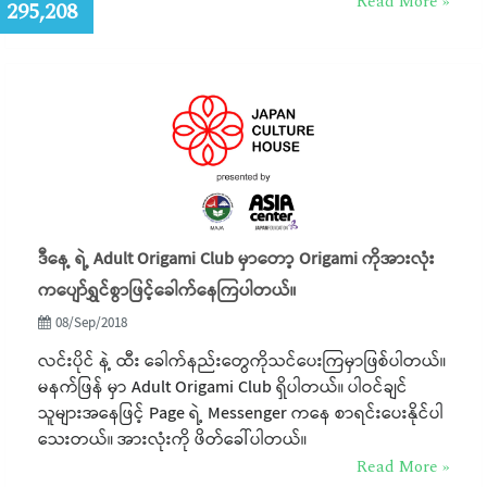
Read More »
:
295,208
ဒီနေ့ ရဲ့ Adult Origami Club မှာတော့ Origami ကိုအားလုံး
ကပျော်ရွှင်စွာဖြင့်ခေါက်နေကြပါတယ်။
08/Sep/2018
လင်းပိုင် နဲ့ ထီး ခေါက်နည်းတွေကိုသင်ပေးကြမှာဖြစ်ပါတယ်။
မနက်ဖြန် မှာ Adult Origami Club ရှိပါတယ်။ ပါဝင်ချင်
သူများအနေဖြင့် Page ရဲ့ Messenger ကနေ စာရင်းပေးနိုင်ပါ
သေးတယ်။ အားလုံးကို ဖိတ်ခေါ်ပါတယ်။
Read More »