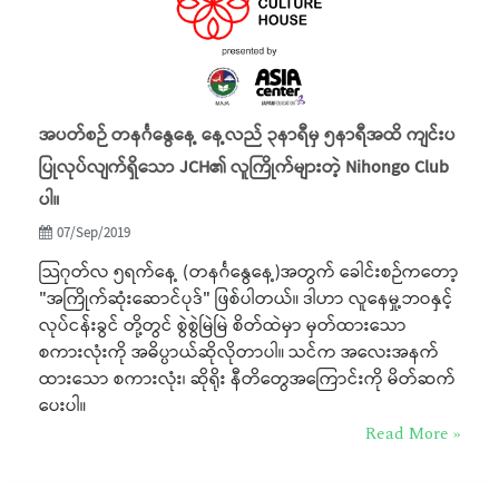
အပတ်စဉ် တနင်္ဂနွေနေ့ နေ့လည် ၃နာရီမှ ၅နာရီအထိ ကျင်းပ
ပြုလုပ်လျက်ရှိသော JCH၏ လူကြိုက်များတဲ့ Nihongo Club
ပါ။
07/Sep/2019
သြဂုတ်လ ၅ရက်နေ့ (တနင်္ဂနွေနေ့)အတွက် ခေါင်းစဉ်ကတော့
"အကြိုက်ဆုံးဆောင်ပုဒ်" ဖြစ်ပါတယ်။ ဒါဟာ လူနေမှု့ဘဝနှင့်
လုပ်ငန်းခွင် တို့တွင် စွဲစွဲမြဲမြဲ စိတ်ထဲမှာ မှတ်ထားသော
စကားလုံးကို အဓိပ္ပာယ်ဆိုလိုတာပါ။ သင်က အလေးအနက်
ထားသော စကားလုံး၊ ဆိုရိုး နီတိတွေအကြောင်းကို မိတ်ဆက်
ပေးပါ။
Read More »