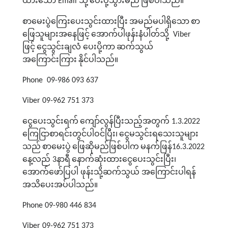
ထားသော
သို့
ပေးပို့သွားမည်
ဖြစ်ပါသည်။
Email
စာမေးပွဲကြေးပေးသွင်းထားပြီး
အမည်မပါရှိသော
စာ
ဖြေသူများအနေဖြင့်
အောက်ပါဖုန်းနံပါတ်သို့
Viber
ဖြင့်
ငွေသွင်းချလံ ပေးပို့ကာ
ဆက်သွယ်
အကြောင်းကြား
နိုင်ပါသည်။
Phone 09-986 093 637
Viber 09-962 751 373
ငွေပေးသွင်းရက်
ကျော်လွန်ပြီးသည့်အတွက်
1.3.2022
ကြေငြာစာရင်းတွင်ပါဝင်ပြီး၊
ငွေမသွင်းရသေးသူများ
သည်
စာမေးပွဲ
ဖြေဆိုမည်ဖြစ်ပါက
မနက်ဖြန်
16.3.2022
နေ့လည်
နာရီ
နောက်ဆုံးထားငွေပေးသွင်းပြီး၊
3
အောက်ဖော်ပြပါ ဖုန်းသို့ဆက်သွယ် အကြောင်းပါရန်
အသိပေးအပ်ပါသည်။
Phone 09-980 446 834
Viber 09-962 751 373