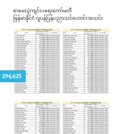
စာမေးပွဲကျင်းပရေးကော်မတီ
မြန်မာနိုင်ငံ
ဂျပန်ပြန်ပညာသင်ဟောင်းအသင်း
:
294,625