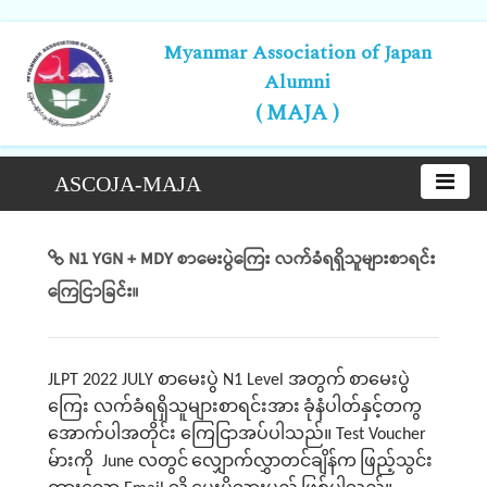
Myanmar Association of Japan
Alumni
( MAJA )
ASCOJA-MAJA
N1 YGN + MDY စာမေးပွဲကြေး လက်ခံရရှိသူများစာရင်း
ကြေငြာခြင်း။
စာမေးပွဲ
အတွက်
စာမေးပွဲ
JLPT 2022 JULY
N1 Level
ကြေး လက်ခံရရှိသူများစာရင်းအား
ခုံနံပါတ်နှင့်တကွ
အောက်ပါအတိုင်း ကြေငြာအပ်ပါသည်။
Test Voucher
မ်ားကို
လတွင်
လျှောက်လွှာတင်ချိန်က
ဖြည့်သွင်း
June