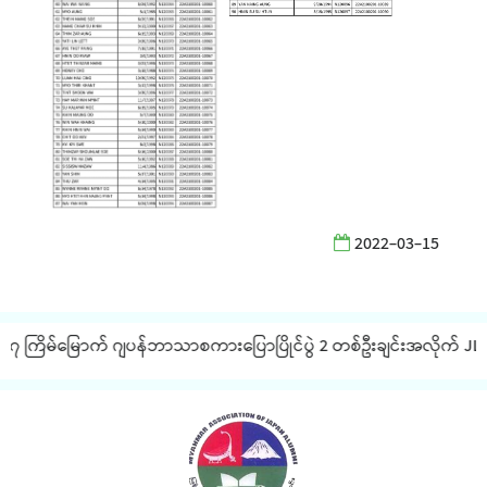
2022-03-15
 ကြိမ်မြောက် ဂျပန်ဘာသာစကားပြောပြိုင်ပွဲ 2 တစ်ဦးချင်းအလိုက် JLPT စာ