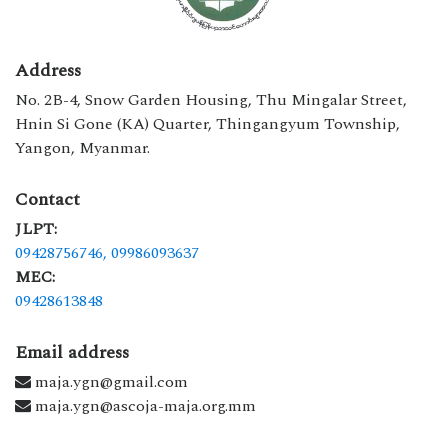
Address
No. 2B-4, Snow Garden Housing, Thu Mingalar Street,
Hnin Si Gone (KA) Quarter, Thingangyum Township,
Yangon, Myanmar.
Contact
JLPT:
09428756746,
09986093637
MEC:
09428613848
Email address
maja.ygn@gmail.com
maja.ygn@ascoja-maja.org.mm