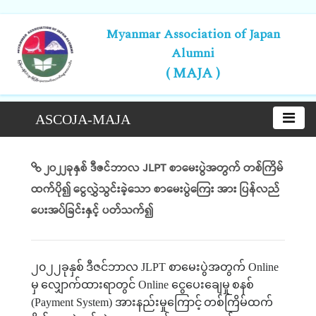
Myanmar Association of Japan
Alumni
( MAJA )
ASCOJA-MAJA
၂၀၂၂ခုနှစ် ဒီဇင်ဘာလ JLPT စာမေးပွဲအတွက် တစ်ကြိမ်
ထက်ပို၍ ငွေလွှဲသွင်းခဲ့သော စာမေးပွဲကြေး အား ပြန်လည်
ပေးအပ်ခြင်းနှင့် ပတ်သက်၍
၂၀၂၂ခုနှစ်
ဒီဇင်ဘာလ
JLPT
စာမေးပွဲအတွက်
Online
မှ
လျှောက်ထားရာတွင်
Online
ငွေပေးချေမှု
စနစ်
(Payment System)
အားနည်းမှုကြောင့်
တစ်ကြိမ်ထက်