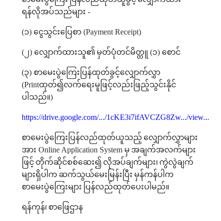
ရန်လိုအပ်သည်များ
-
(
၁
)
ငွေသွင်းပြေစာ
(Payment Receipt)
(
၂
)
လျှောက်ထားသူ၏
မှတ်ပုံတင်မိတ္တူ
(
၁
)
စောင်
(
၃
)
စာမေးပွဲကြေးပြန်ထုတ်ခွင့်လျှောက်လွှာ
(Print
ထုတ်၍လက်ရေးမူဖြင့်လည်းဖြည့်သွင်းနိုင်
ပါသည်။
)
https://drive.google.com/.../1cKE3i7ifAVCZG8Zw.../view...
စာမေးပွဲကြေးပြန်လည်ထုတ်ယူသည့်
လျှောက်လွှာများ
အား
Online Application System
မှ
အချက်အလက်များ
ဖြင့်
တိုက်ဆိုင်စစ်ဆေး၍
လိုအပ်ချက်များ၊
ကွဲလွဲချက်
များရှိပါက
ဆက်သွယ်မေးမြန်းပြီး
မှန်ကန်ပါက
စာမေးပွဲကြေးများ
ပြန်လည်ထုတ်ပေးပါမည်။
ရန်ကုန်၊
စာဖြေဌာန