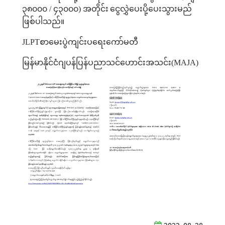
၃၈၀၀၀
/
၄၃၀၀၀
)
အတိုင်း
ငွေလွှဲပေးပို့ပေးသွားမည်
ဖြစ်ပါသည်။
JLPT
စာမေးပွဲကျင်းပရေးကော်မတီ
မြန်မာနိုင်ငံဂျပန်ပြန်ပညာသင်ဟောင်းအသင်း
(MAJA)