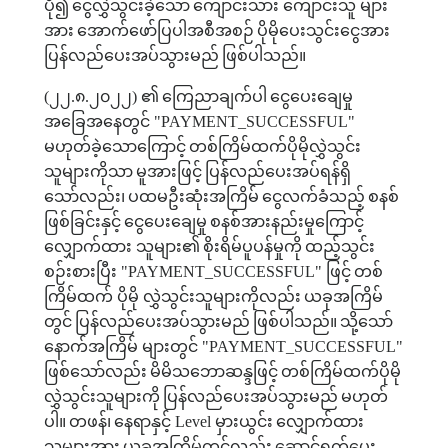
ပို၍
ငွေလွှဲသွင်းခဲ့သော
ကျောင်းသား ကျောင်းသူ များ
အား
အောက်ဖော်ပြပါအစီအစဉ်
ပိုမိုပေးသွင်းငွေအား
ပြန်လည်ပေးအပ်သွားမည်
ဖြစ်ပါသည်။
(
၂၂
.
၈
.
၂၀၂၂
)
၏
ကြေညာချက်ပါ
ငွေပေးချေမှု
အခြေအနေတွင်
"PAYMENT_SUCCESSFUL"
မဟုတ်ခဲ့သောကြောင့်
တစ်ကြိမ်ထက်ပိုမိုလွှဲသွင်း
သူများကိုသာ
မူအားဖြင့်
ပြန်လည်ပေးအပ်ရန်ရှိ
သော်လည်း၊
ပထမဦးဆုံးအကြိမ်
ငွေလက်ခံသည့်
စနစ်
ဖြစ်ခြင်းနှင့်
ငွေပေးချေမှု
စနစ်အားနည်းမှုကြောင့်
လျှောက်ထား သူများ၏
စိုးရိမ်ပူပန်မှုကို
ထည့်သွင်း
စဉ်းစားပြီး
"PAYMENT_SUCCESSFUL"
ဖြင့်
တစ်
ကြိမ်ထက် ပိုမို လွှဲသွင်းသူများကိုလည်း
ယခုအကြိမ်
တွင်
ပြန်လည်ပေးအပ်သွားမည်
ဖြစ်ပါသည်။
သို့သော်
နောက်အကြိမ် များတွင်
"PAYMENT_SUCCESSFUL"
ဖြစ်သော်လည်း
မိမိသဘောဆန္ဒဖြင့်
တစ်ကြိမ်ထက်ပိုမို
လွှဲသွင်းသူများကို
ပြန်လည်ပေးအပ်သွားမည်
မဟုတ်
ပါ။
တဖန်၊
နေရာနှင့်
Level
မှားယွင်း
လျှောက်ထား
သူများအား
ယခုအကြိမ်တွင်လည်း
ဆောင်ရွက်ပေး