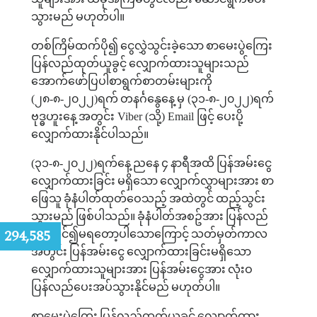
သွားမည်
မဟုတ်ပါ။
တစ်ကြိမ်ထက်ပို၍
ငွေလွှဲသွင်းခဲ့သော
စာမေးပွဲကြေး
ပြန်လည်ထုတ်ယူခွင့်
လျှောက်ထားသူများသည်
အောက်ဖော်ပြပါစာရွက်စာတမ်းများကို
(
၂၈
-
၈
-
၂၀၂၂
)
ရက်
တနင်္ဂနွေနေ့
မှ
(
၃၁
-
၈
-
၂၀၂၂
)
ရက်
ဗုဒ္ဓဟူးနေ့
အတွင်း
Viber (
သို့
) Email
ဖြင့်
ပေးပို့
လျှောက်ထားနိုင်ပါသည်။
(
၃၁
-
၈
-
၂၀၂၂
)
ရက်နေ့
ညနေ
၄
နာရီအထိ
ပြန်အမ်းငွေ
လျှောက်ထားခြင်း
မရှိသော
လျှောက်လွှာများအား
စာ
ဖြေသူ
ခုံနံပါတ်ထုတ်ဝေသည့်
အထဲတွင်
ထည့်သွင်း
သွားမည်
ဖြစ်ပါသည်။
ခုံနံပါတ်အစဥ်အား
ပြန်လည်
:
294,585
ပြင်ဆင်၍မရတော့ပါသောကြောင့်
သတ်မှတ်ကာလ
အတွင်း
ပြန်အမ်းငွေ
လျှောက်ထားခြင်းမရှိသော
လျှောက်ထားသူများအား
ပြန်အမ်းငွေအား
လုံးဝ
ပြန်လည်ပေးအပ်သွားနိုင်မည်
မဟုတ်ပါ။
စာမေးပွဲကြေး
ပြန်လည်ထုတ်ယူခွင့်
လျှောက်ထား