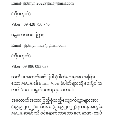
Email- jlptmyn.2022ygn1@gmail.com
(
သို့မဟုတ်
)
Viber - 09-428 756 746
မန္တလေး
စာဖြေဌာန
Email - jlptmyn.mdy@gmail.com
(
သို့မဟုတ်
)
Viber- 09-986 093 637
သတိ။
။
အထက်ဖော်ပြပါ
နံပါတ်များမှအပ
အခြား
သော
MAJA
၏
Email, Viber
နံပါတ်များသို့
ပေးပို့ပါက
လက်ခံဆောင်ရွက်ပေးမည်မဟုတ်ပါ။
အထောက်အထားပြည့်စုံသည့်လျှောက်လွှာများအား
(
၁၉
.
၉
.
၂၀၂၂
)
ရက်နေ့
မှ
(
၃၀
.
၉
.
၂၀၂၂
)
ရက်နေ့
အတွင်း
MAJA
စာရင်းသို့
ဝင်ရောက်လာသော
ငွေပမာဏ
(
ကျပ်