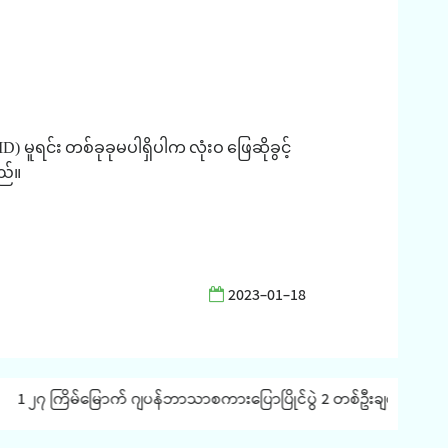
ID)
မူရင်း
တစ်ခုခုမပါရှိပါက
လုံးဝ
ဖြေဆိုခွင့်
ည်။
2023-01-18
1 ၂၇ ကြိမ်မြောက် ဂျပန်ဘာသာစကားပြောပြိုင်ပွဲ 2 တစ်ဦးချင်းအလိုက် JLP