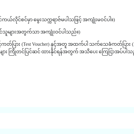
င်ကယ်လိုင်စင်မှာ
မွေးသက္ကရာဇ်မပါသဖြင့်
အကျုံးမဝင်ပါ။
)
တင်သူများအတွက်သာ
အကျုံးဝင်ပါသည်။
)
င့်ကတ်ပြား
(Test Voucher)
နှင့်အတူ
အထက်ပါ
သက်သေခံကတ်ပြား
(
များ
ကြိုတင်ပြင်ဆင်
ထားနိုင်ရန်အတွက်
အသိပေး
ကြေငြာအပ်ပါသ