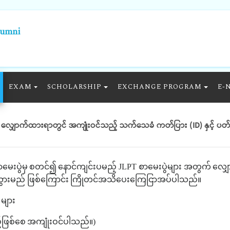
lumni
EXAM
SCHOLARSHIP
EXCHANGE PROGRAM
E-
လျှောက်ထားရာတွင် အကျုံးဝင်သည့် သက်သေခံ ကတ်ပြား (ID) နှင့် ပ
ာမေးပွဲမှ
စတင်၍
နောင်ကျင်းပမည့်
JLPT
စာမေးပွဲများ အတွက်
လျှေ
ားမည် ဖြစ်ကြောင်း
ကြိုတင်အသိပေးကြေငြာအပ်ပါသည်။
)
များ
့်ဖြစ်စေ
အကျုံးဝင်ပါသည်။
)