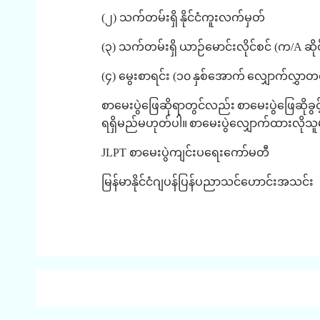
(
၂
)
သက်တမ်းရှိ
နိုင်ငံကူးလက်မှတ်
(
၃
)
သက်တမ်းရှိ
ယာဉ်မောင်းလိုင်စင်
(
က
/A
ဆို
(
၄
)
မွေးစာရင်း
(
၁၀
နှစ်အောက်
လျှောက်လွှာ
စာမေးပွဲဖြေဆိုရာတွင်လည်း
စာမေးပွဲဖြေဆိုခွ
ရရှိမည်မဟုတ်ပါ။
စာမေးပွဲလျှောက်ထားလိုသူ
JLPT
စာမေးပွဲကျင်းပရေးကော်မတီ
မြန်မာနိုင်ငံဂျပန်ပြန်ပညာသင်ဟောင်းအသင်း