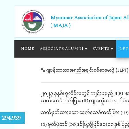
Myanmar Association of Japan A
( MAJA )
HOME
ASSOCIATE ALUMNI
EVENTS
JLPT
ဂျပန်ဘာသာအရည်အချင်းစစ်စာမေးပွဲ (JLPT) 
၂၀၂၃
ခုနှစ်၊
ဇူလိုင်လတွင်
ကျင်းပမည့်
JLPT
စ
သက်သေခံကတ်ပြား
(ID)
များကိုသာ
လက်ခံသွ
သတ်မှတ်ထားသော
သက်သေခံကတ်ပြား
(ID
:
294,939
(
၁
)
မှတ်ပုံတင်
(
၁၀
နှစ်ပြည့်ဖြစ်စေ၊
၁၈
နှစ်ပြည