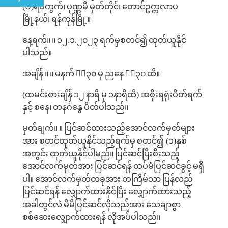
(
၆
)
ရပ်ကွက်၊
ပုဏ္ဏမီ
မှတ်တိုင်၊
တောင်ဥက္ကလာပ
မြို့နယ်၊
ရန်ကုန်မြို့။
နေ့ရက်။
။
၁၂
.
၁
.
၂၀၂၃
ရက်မှစတင်၍
ထုတ်ယူနိုင်
ပါသည်။
အချိန်
။
။
မနက်
၉း၃၀
မှ
ညနေ
၄း၃၀
ထိ။
(
ထမင်းစားချိန်
၁၂
နာရီ
မှ
၁နာရီထိ
)
အစိုးရရုံးပိတ်ရက်
နှင့်
စနေ၊
တနင်္ဂနွေ
ပိတ်ပါသည်။
မှတ်ချက်။
။
ပြင်ဆင်ထားသည့်အောင်လက်မှတ်များ
အား
စတင်ထုတ်ယူနိုင်သည့်ရက်မှ
စတင်၍
(
၁
)
နှစ်
အတွင်း
ထုတ်ယူနိုင်ပါမည်။
ပြင်ဆင်ပြီးစီးသည့်
အောင်လက်မှတ်အား
ပြင်ဆင်ရန်
ထပ်မံပြင်ဆင်ခွင့်
မရှိ
ပါ။
အောင်လက်မှတ်တခုအား
တကြိမ်သာ
ပြန်လည်
ပြင်ဆင်ရန်
လျှောက်ထားနိုင်ပြီး
လျှောက်ထားသည့်
အခါတွင်လဲ
မိမိပြင်ဆင်လိုသည်အား
သေချာစွာ
စစ်ဆေးလျှောက်ထားရန်
လိုအပ်ပါသည်။