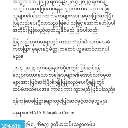
အတွက်
၁
.
၆
.
၂၀၂၃
ရက်နေ့မှ
၂၈
.
၇
.
၂၀၂၃
ရက်နေ့
အတွင်း
အမှားပြင်ဆင်ရန်လျှောက်ထားသော
စာဖြေ
သူများ၏
အောင်လက်မှတ်များအား
အမှားပြင်ဆင်ပြီး
ပြန်လည်ပေးပို့လာသည်
ဖြစ်ပါသဖြင့်
အောက်
ဖော်ပြပါ
အတိုင်း
ပြန်လည်ထုတ်ယူနိုင်မည်
ဖြစ်ပါသည်။
ပြန်လည်ထုတ်ယူရာတွင်
ကာယကံရှင်၏
သက်သေခံ
ကတ်ပြား
မူရင်းနှင့်
မိတ္တူတစောင်
ယူဆောင်လာရပါ
မည်။
၂၈
.
၇
.
၂၀၂၃
ရက်နေ့နောက်ပိုင်းတွင်
ပြင်ဆင်ရန်
လျှောက်ထားသော
စာဖြေသူများ၏
အောင်လက်မှတ်
များအား
ပြင်ဆင်ပြီးစီး၍
ပြန်လည်ပေးပို့ချိန်
တွင်
ထပ်မံအသိပေးအကြောင်းကြား
သွားမည်
ဖြစ်ပါသည်။
ရန်ကုန်စာဖြေဌာနများတွင်ပြင်ဆင်ခွင့်တင်ခဲ့သူများ
နေရာ။
။
MAJA Education Centre
:
294,616
အမှတ်
(
၆၈၂
/
၆၈၃
)
၊
ဒုတိယထပ်၊
သစ္စာလမ်း၊