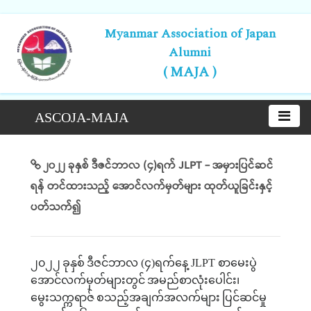
Myanmar Association of Japan
Alumni
( MAJA )
ASCOJA-MAJA
၂၀၂၂ ခုနှစ် ဒီဇင်ဘာလ (၄)ရက် JLPT - အမှားပြင်ဆင်
ရန် တင်ထားသည့် အောင်လက်မှတ်များ ထုတ်ယူခြင်းနှင့်
ပတ်သက်၍
၂၀၂၂
ခုနှစ်
ဒီဇင်ဘာလ
(
၄
)
ရက်နေ့
JLPT
စာမေးပွဲ
အောင်လက်မှတ်များတွင်
အမည်စာလုံးပေါင်း၊
မွေးသက္ကရာဇ်
စသည့်အချက်အလက်များ
ပြင်ဆင်မှု