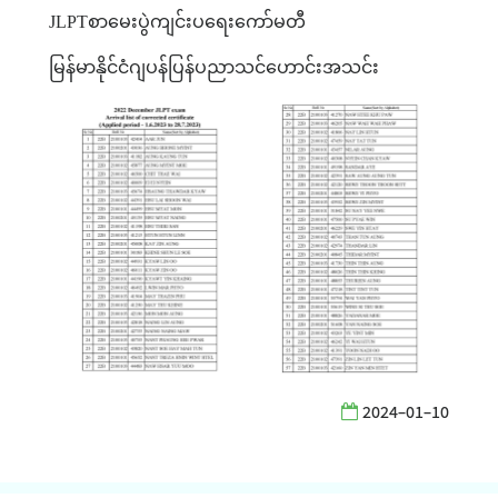
JLPT
စာမေးပွဲကျင်းပရေးကော်မတီ
မြန်မာနိုင်ငံဂျပန်ပြန်ပညာသင်ဟောင်းအသင်း
2024-01-10