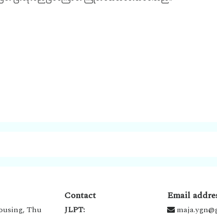
Contact
Email addre
ousing, Thu
JLPT:
maja.ygn@