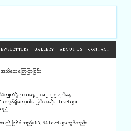
NEWSLETTERS
GALLERY
ABOUT US
CONTACT
း အသိပေး ကြေငြာခြင်း
်ခံလျှက်ရှိရာ ယနေ့ ၂၁.၈.၂၀၂၅ ရက်နေ့
 မကျန်ရှိတော့ပါသဖြင့်၊ အဆိုပါ Level များ
ပါသည်။
းမည် ဖြစ်ပါသည်။ N3, N4 Level များတွင်လည်း