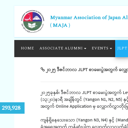
Myanmar Association of Japan A
( MAJA )
HOME
ASSOCIATE ALUMNI
EVENTS
JLPT
၂၀၂၅ ဒီဇင်ဘာလ JLPT စာမေးပွဲအတွက် လျှောက်
၂၀၂၅ခုနှစ်၊ ဒီဇင်ဘာလ JLPT စာမေးပွဲအတွက် Lev
(၁၃:၂၀)နာရီ အချိန်တွင် (Yangon N1, N2, N5) နှ
အတွက် Online Application မှ လျှောက်လွှာတိုးမ
:
293,928
ကျန်ရှိနေသေးသော (Yangon N3, N4) နှင့် (Ma
ခုံအရေအတွက် ကုန်ဆုံးပါက လျှောက်လွှာလက်ခံခြ