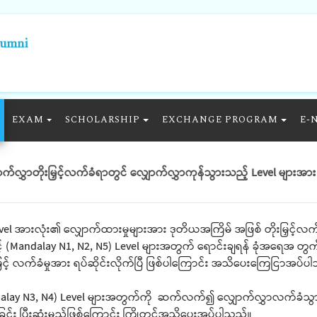
lumni
EXAM
SCHOLARSHIP
EXCHANGE PROGRAM
E-
လွှာတိုးမြှင့်လက်ခံရာတွင် လျှောက်လွှာကုန်သွားသည့် Level များအာ
el အားလုံး၏ လျှောက်ထားမှုများအား ဒုတိယအကြိမ် အဖြစ် တိုးမြှင့်လက
င့် (Mandalay N1, N2, N5) Level များအတွက် ရောင်းချရန် ခုံအရေအ တွက်
ြှင့် လက်ခံမှုအား ရပ်ဆိုင်းလိုက်ပြီ ဖြစ်ပါကြောင်း အသိပေးကြေငြာအပ်
ndalay N3, N4) Level များအတွက်ကို ဆက်လက်၍ လျှောက်လွှာလက်ခံသွာ
င်း ပြီးဆုံးမည်ဖြစ်ကြောင်း ကြိုတင်အသိပေးအပ်ပါသည်။