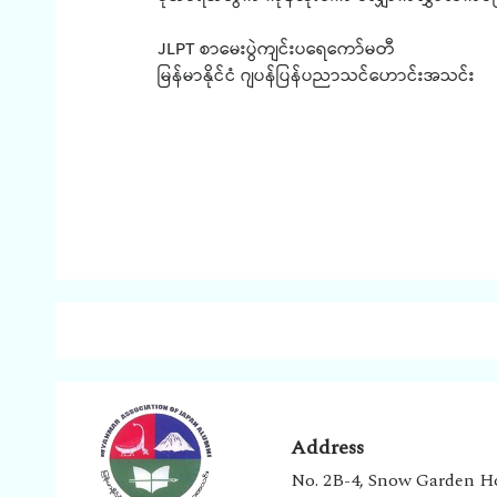
JLPT စာမေးပွဲကျင်းပရေကော်မတီ
မြန်မာနိုင်ငံ ဂျပန်ပြန်ပညာသင်ဟောင်းအသင်း
Address
No. 2B-4, Snow Garden H