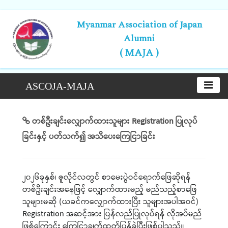
Myanmar Association of Japan
Alumni
( MAJA )
ASCOJA-MAJA
တစ်ဦးချင်းလျှောက်ထားသူများ Registration ပြုလုပ်
ခြင်းနှင့် ပတ်သက်၍ အသိပေးကြေငြာခြင်း
၂၀၂၆ခုနှစ်၊ ဇူလိုင်လတွင် စာမေးပွဲဝင်ရောက်ဖြေဆိုရန်
တစ်ဦးချင်းအနေဖြင့် လျှောက်ထားမည့် မည်သည့်စာဖြေ
သူများမဆို (ယခင်ကလျှောက်ထားပြီး သူများအပါအဝင်)
Registration အဆင့်အား ပြန်လည်ပြုလုပ်ရန် လိုအပ်မည်
ဖြစ်ကြောင်း ကြေငြာချက်ထုတ်ပြန်ခဲ့ပြီးဖြစ်ပါသည်။