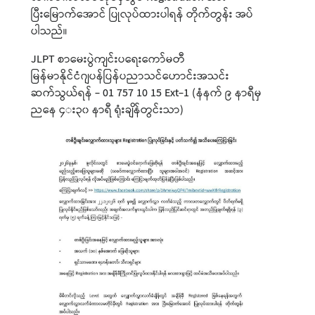
ပြီးမြောက်အောင် ပြုလုပ်ထားပါရန် တိုက်တွန်း အပ်
ပါသည်။
JLPT စာမေးပွဲကျင်းပရေးကော်မတီ
မြန်မာနိုင်ငံဂျပန်ပြန်ပညာသင်ဟောင်းအသင်း
ဆက်သွယ်ရန် - 01 757 10 15 Ext-1 (နံနက် ၉ နာရီမှ
ညနေ ၄း၃၀ နာရီ ရုံးချိန်တွင်းသာ)