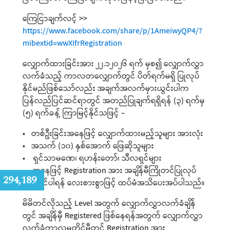
ကြေငြာချက်လင့် >>
https://www.facebook.com/share/p/1AmeiwyQP4/?
mibextid=wwXIfrRegistration
လျှောက်ထားခြင်းအား ၂၂.၁၂၀၂၆ ရက် မှစ၍ လျှောက်လွှာ
လက်ခံသည့် ကာလတလျှောက်တွင် ပိတ်ရက်မရှိ ပြုလုပ်
နိုင်မည်ဖြစ်သော်လည်း အချက်အလက်မှားယွင်းပါက
ပြန်လည်ပြင်ဆင်ရာတွင် အတည်ပြုချက်ရရှိရန် (၃) ရက်မှ
(၅) ရက်ခန့် ကြာမြင့်နိုင်သဖြင့် -
• တစ်ဦးခြင်းအနေဖြင့် လျှောက်ထားမည့်သူများ အားလုံး
• အသက် (၁၀) နှစ်အောက် ဖြေဆိုသူများ
• ရှင်သာမဏေ၊ ရဟန်းတော်၊ သီလရှင်များ
အနေဖြင့် Registration အား အချိန်မီကြိုတင်ပြုလုပ်
:
294,189
ထားနိုင်ပါရန် လေးစားစွာဖြင့် ထပ်မံအသိပေးအပ်ပါသည်။
မိမိတင်လိုသည့် Level အတွက် လျှောက်လွှာလက်ခံချိန်
တွင် အချိန်မှီ Registered ဖြစ်နေရန်အတွက် လျှောက်လွှာ
လက်ခံကာလမတိုင်မှီတွင် Registration အား