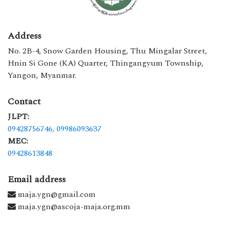
Address
No. 2B-4, Snow Garden Housing, Thu Mingalar Street,
Hnin Si Gone (KA) Quarter, Thingangyum Township,
Yangon, Myanmar.
Contact
JLPT:
09428756746,
09986093637
MEC:
09428613848
Email address
maja.ygn@gmail.com
maja.ygn@ascoja-maja.org.mm