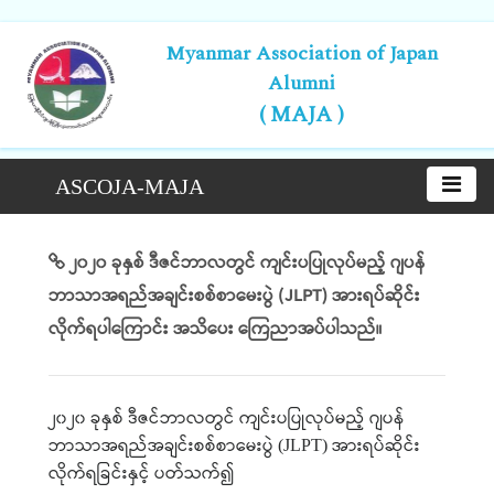
Myanmar Association of Japan
Alumni
( MAJA )
ASCOJA-MAJA
၂၀၂၀ ခုနှစ် ဒီဇင်ဘာလတွင် ကျင်းပပြုလုပ်မည့် ဂျပန်
ဘာသာအရည်အချင်းစစ်စာမေးပွဲ (JLPT) အားရပ်ဆိုင်း
လိုက်ရပါကြောင်း အသိပေး ကြေညာအပ်ပါသည်။
၂၀၂၀
ခုနှစ်
ဒီဇင်ဘာလတွင်
ကျင်းပပြုလုပ်မည့်
ဂျပန်
ဘာသာအရည်အချင်းစစ်စာမေးပွဲ
အားရပ်ဆိုင်း
(JLPT)
လိုက်ရခြင်းနှင့်
ပတ်သက်၍