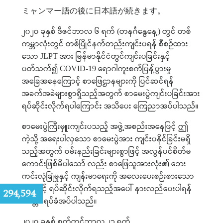
ミャンマー語の後に日本語が続きます。
၂၀၂၀
ခုနှစ်
ဒီဇင်ဘာလ
၆
ရက်
တနင်္ဂနွေနေ့
တွင်
တစ်
(
)
ကမ္ဘာလုံးတွင်
တစ်ပြိုင်နက်တည်းကျင်းပရန်
စီစဉ်ထား
သော
အား
မြန်မာနိုင်ငံတွင်ကျင်းပခြင်းနှင့်
JLPT
ပတ်သက်၍
ရောဂါကူးစက်ပြန့်ပွားမှု
COVID-19
အခြေအနေကြောင့်
စာဖြေဌာနများကို
ပြင်ဆင်ရန်
အခက်အခဲများစွာရှိသည့်အတွက်
စာမေးပွဲကျင်းပခြင်းအား
ရပ်ဆိုင်းလိုက်ရပါကြောင်း
အသိပေး
ကြေညာအပ်ပါသည်။
စာမေးပွဲကြီးမှူးကျင်းပသည့်
အဖွဲ့အစည်းအနေဖြင့်
ဤ
ကဲ့သို့
အရေးပါလှသော
စာမေးပွဲအား
ကျင်းပနိုင်ခြင်းမရှိ
သည့်အတွက်
ဝမ်းနည်းခြင်းများစွာဖြင့်
အလွန်ပင်စိတ်မ
ကောင်းဖြစ်မိပါသော် လည်း
စာဖြေသူအားလုံး၏
ဘေး
ကင်းလုံခြုံမှုနှင့်
ကျန်းမာရေးကို
အလေးပေးစဉ်းစားသော
အားဖြင့်
ရပ်ဆိုင်းလိုက်ရသည့်အပေါ်
နားလည်ပေးပါရန်
:
294,594
မေတ္တာရပ်ခံအပ်ပါသည်။
၂၀၂၀
ခုနှစ်
စက်တင်ဘာလ
၂၃
ရက်