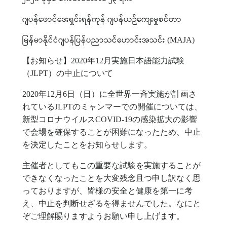
ဂျပန်ဖောင်ဒေးရှင်းရန်ကုန်
ဂျပန်ယဉ်ကျေးမှုစင်တာ
မြန်မာနိုင်ငံဂျပန်ပြန်ပညာသင်ဟောင်းအသင်း
(MAJA)
【お知らせ】
2020
年
12
月実施日本語能力試験
（
JLPT
）の中止について
2020
年
12
月
6
日（日）に全世界一斉実施が計画さ
れている
JLPT
のミャンマーでの開催については、
新型コロナウイルス
COVID-19
の感染拡大の影響
で会場を確保することが困難になったため、中止
を決定したことをお知らせします。
主催者としてもこの重要な試験を実施することが
できなくなったことを大変残念且つ申し訳なく思
っておりますが、皆様の安全と健康を第一に考
え、中止を判断せざるを得ませんでした。なにと
ぞご理解賜りますようお願い申し上げます。