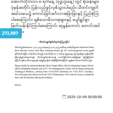
အောက်တိုဘာလ ၈ ရက်နေ့ (ဗုဒ္ဓဟူးနေ့) တွင် ရုံးခန်းများ
ပုံမှန်အတိုင်း ပြန်လည်ဖွင့်လှစ်သွားပါမည်။ သီတင်းကျွတ်
အခါသမယ၌ ကောင်းခြင်းမင်္ဂလာအဖြာဖြာနှင့် ပြည်စုံကြ
ပါစေကြောင်း၊ ချစ်သောမိသားစုများနှင့် ပျော်ရွှင်စွာ
ဖြတ်သန်းနိုင်ကြပါစေကြောင်း ဆုမွန်ကောင်း တောင်းအပ်
ပါသည်။
:
293,889
2025-10-04 00:00:00