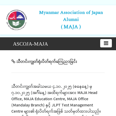
Myanmar Association of Japan
Alumni
( MAJA )
ASCOJA-MAJA
သီတင်းကျွတ်ရုံးပိတ်ရက်ကြေညာခြင်း
သီတင်းကျွတ်အခါသမယ ၄.၁၀. ၂၀၂၅ (စနေနေ့) မှ
၇.၁၀.၂၀၂၅ (အင်္ဂါနေ့) အထိရက်များအား MAJA Head
Office, MAJA Education Centre, MAJA Office
(Mandalay Branch) နှင့် JLPT Test Management
Centre များ၏ ရုံးပိတ်ရက်အဖြစ် သတ်မှတ်ထားပါသည်။