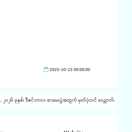
2025-10-15 00:00:00
၀၂၆ ခုနှစ်၊ ဒီဇင်ဘာလ စာမေးပွဲအတွက် မှတ်ပုံတင် လျှောက်ထားခြင်း နှင