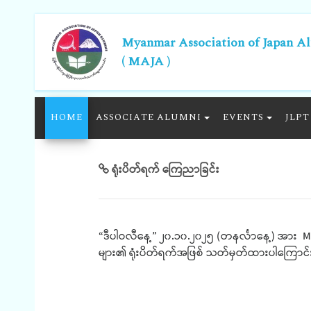
Myanmar Association of Japan A
( MAJA )
HOME
ASSOCIATE ALUMNI
EVENTS
JLPT
ရုံးပိတ်ရက် ကြေညာခြင်း
“ဒီပါဝလီနေ့” ၂၀.၁၀.၂၀၂၅ (တနင်္လာနေ့) အား M
များ၏ ရုံးပိတ်ရက်အဖြစ် သတ်မှတ်ထားပါကြော