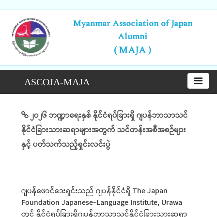
Myanmar Association of Japan
Alumni
( MAJA )
ASCOJA-MAJA
၂၀၂၆ ဘဏ္ဍာရေးနှစ် နိုင်ငံရပ်ခြားရှိ ဂျပန်ဘာသာသင်
နိုင်ငံခြားသားဆရာများအတွက် သင်တန်းအစီအစဉ်များ
နှင့် ပတ်သက်သည့်ရှင်းလင်းပွဲ
ဂျပန်ဖောင်ဒေးရှင်းသည် ဂျပန်နိုင်ငံရှိ The Japan
Foundation Japanese-Language Institute, Urawa
တွင် နိုင်ငံရပ်ခြားရှိဂျပန်ဘာသာသင်နိုင်ငံခြားသားဆရာ