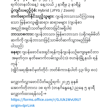
ရက်(တနင်္လာနေ့) နေ့လယ် ၂ နာရီမှ ၃ နာရီခွဲ
ပွဲကျင်းပမည့်ပုံစံ:
Hybrid (JFYG / Zoom)
တက်ရောက်နိုင်သည့်သူများ
: ဂျပန်ဘာသာသင်ကြားနေ
သော မြန်မာလူမျိုးဆရာ၊ ဆရာမများ (ဂျပန်စာ
အရည်အချင်းသတ်မှတ်ထားခြင်းမရှိပါ။)
ဘာသာစကား:
ဂျပန်ဘာသာ၊ မြန်မာဘာသာ (ပရိုဂရမ်မိတ်
ဆက်ကို ဂျပန်ဘာသာဖြင့်သာမိတ်ဆက်သွားမည်ဖြစ်
ပါသည်)
နေရာ:
ဂျပန်ဖောင်ဒေးရှင်းရန်ကုန်ဂျပန်ယဉ်ကျေးမှုစင်တာ
အမှတ်၇၀၊ နတ်မောက်လမ်းသွယ်(၁)၊ ဗဟန်းမြို့နယ်၊ ရန်
ကုန်`
(ဗျိုင်းရေအိုးစင်မှတ်တိုင်၊ ဘတ်စ်ကားနံပါတ် ၄၃၊ ၆၄၊ ၈၀)
လျှောက်လွှာဖောင်ပိတ်မည့်ရက်: ၂၀၂၅ ခုနှစ်
‌အောက်တိုဘာလ ၁၈ ရက် (တနင်္ဂနွေနေ့) ညနေ ၅ နာရီ
လျှောက်ထားရန်လင့်⇒
https://forms.office.com/r/GJUk1WvU9U?
origin=lprLink