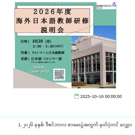
2025-10-16 00:00:00
1. ၂၀၂၆ ခုနှစ်၊ ဒီဇင်ဘာလ စာမေးပွဲအတွက် မှတ်ပုံတင် လျှောက်ထ