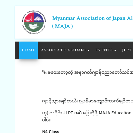
Myanmar Association of Japan A
( MAJA )
HOME
ASSOCIATE ALUMNI
EVENTS
JLPT
မဝေးတော့တဲ့ အနာဂတ်ဂျပန်ပညာတော်သင်အတွ
ဂျပန်သွားချင်တယ်၊ ဂျပန်မှာကျောင်းတက်ချင်တယ်ဆိုတ
(၇) လပိုင်း JLPT အမီ ဖြေဆိုဖို့ MAJA Education
ပါပဲ။
N4 Class