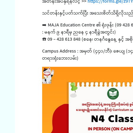
အတန်းအပ်နှံရန်လင့် >>
https://forms.gle/z9
သင်တန်းနှင့်ပတ်သက်ပြီး အသေးစိတ်သိရှိလိုသည်မျာ
➡️ MAJA Education Centre ၏ ရုံးဖုန်း (09 428 61
: မနက် ၉ နာရီမှ ညနေ ၄ နာရီခွဲအတွင်း)
☎️ 09 - 428 613 848 (စနေ၊ တနင်္ဂနွေနေ့ နှင့် အစ
Campus Address : အမှတ် (၄၄၀/ဘီ)၊ ဇေယျ (၁၄) 
တရားရုံးဘေးလမ်း)