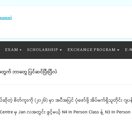
lumni
EXAM
SCHOLARSHIP
EXCHANGE PROGRAM
E-
က် ဘာတွေ ပြင်ဆင်ပြီးပြီလဲ
ဲ့ စိတ်ကူးကို (၂၀၂၆) မှာ အပီအပြင် ပုံဖော်ဖို့ အိပ်မက်ရှိသူတိုင်း ဂျပန်
 Centre မှ Jan လအတွင်း ဖွင့်မယ့် N4 In Person Class နဲ့ N3 In Person