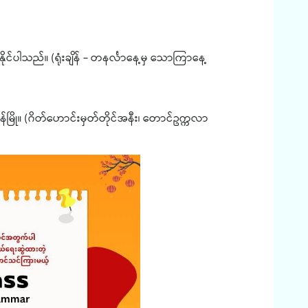
နိုင်ပါသည်။ (ရုံးချိန် - တနင်္လာနေ့မှ သောကြာနေ့
်မြို။ (ဂိတ်ဟောင်းမှတ်တိုင်အနီး၊ တောင်ဥက္ကလာ