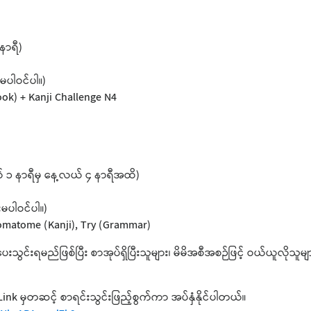
 နာရီ)
ပါဝင်ပါ။)
ok) + Kanji Challenge N4
လယ် ၁ နာရီမှ နေ့လယ် ၄ နာရီအထိ)
မပါဝင်ပါ။)
omatome (Kanji), Try (Grammar)
သွင်းရမည်ဖြစ်ပြီး စာအုပ်ရှိပြီးသူများ၊ မိမိအစီအစဉ်ဖြင့် ဝယ်ယူလို
k မှတဆင့် စာရင်းသွင်းဖြည့်စွက်ကာ အပ်နှံနိုင်ပါတယ်။