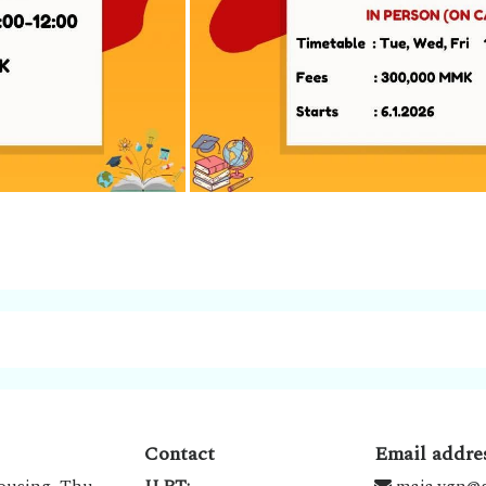
1. 
Contact
Email addre
ousing, Thu
JLPT:
maja.ygn@