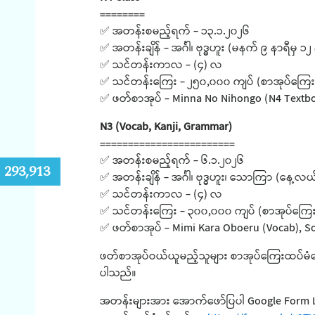
========
✅ အတန်းစမည့်ရက် - ၁၃.၁.၂၀၂၆
✅ အတန်းချိန် - အင်္ဂါ၊ ဗုဒ္ဓဟူး (မနက် ၉ နာရီမှ ၁၂
✅ သင်တန်းကာလ - (၄) လ
✅ သင်တန်းကြေး - ၂၅၀,၀၀၀ ကျပ် (စာအုပ်ကြေးမ
✅ ဖတ်စာအုပ် - Minna No Nihongo (N4 Textbo
N3 (Vocab, Kanji, Grammar)
========================
✅ အတန်းစမည့်ရက် - ၆.၁.၂၀၂၆
:
293,913
✅ အတန်းချိန် - အင်္ဂါ၊ ဗုဒ္ဓဟူး၊ သောကြာ (နေ့
✅ သင်တန်းကာလ - (၄) လ
✅ သင်တန်းကြေး - ၃၀၀,၀၀၀ ကျပ် (စာအုပ်ကြေး
✅ ဖတ်စာအုပ် - Mimi Kara Oboeru (Vocab), S
ဖတ်စာအုပ်ဝယ်ယူမည့်သူများ စာအုပ်ကြေးထပ်မံပေး
ပါသည်။
အတန်းများအား အောက်ဖော်ပြပါ Google Form Lin