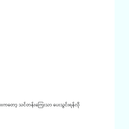
သူများကတော့ သင်တန်းကြေးသာ ပေးသွင်းရန်လို