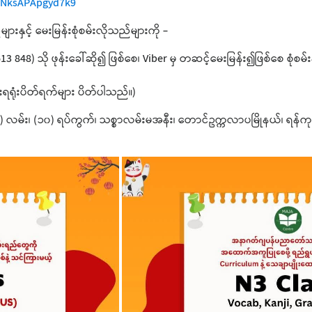
TYNksAPApgyd7k9
းနှင့် မေးမြန်းစုံစမ်းလိုသည်များကို -
3 848) သို ဖုန်းခေါ်ဆို၍ ဖြစ်စေ၊ Viber မှ တဆင့်မေးမြန်း၍ဖြစ်စေ စုံစမ်း
ိုးရရုံးပိတ်ရက်များ ပိတ်ပါသည်။)
လမ်း၊ (၁၀) ရပ်ကွက်၊ သစ္စာလမ်းမအနီး၊ တောင်ဥက္ကလာပမြိုနယ်၊ ရန်ကုန