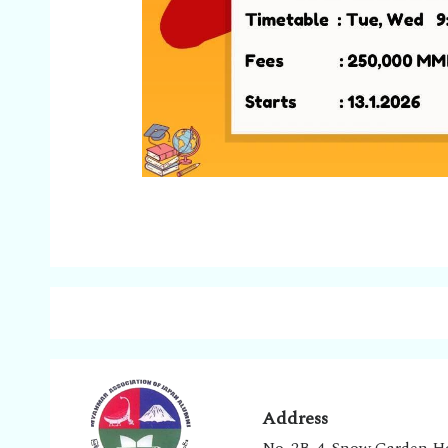
Address
No. 2B-4, Snow Garden H