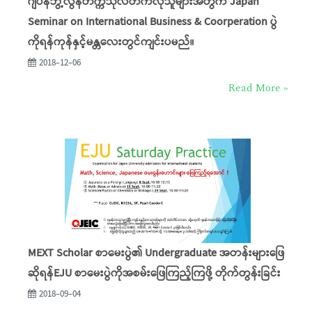
ဂျပန်ဘွဲ့လွန်တက္ကသိုလ်တက်လိုသူများအတွက် Japan
Seminar on International Business & Coorperation ပွဲ
ကိုရန်ကုန်နှင့်မန္တလေးတွင်ကျင်းပမည်။
2018-12-06
Read More »
MEXT Scholar စာမေးပွဲ၏ Undergraduate အတန်းများဖြေ
ဆိုရန်EJU စာမေးပွဲကိုအစမ်းဖြေကြည့်ကြဖို့ တိုက်တွန်းခြင်း
2018-09-04