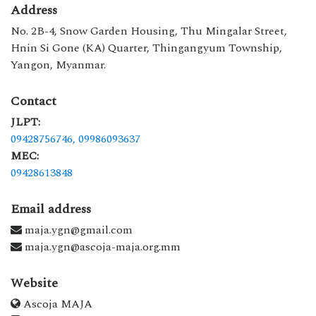
Address
No. 2B-4, Snow Garden Housing, Thu Mingalar Street,
Hnin Si Gone (KA) Quarter, Thingangyum Township,
Yangon, Myanmar.
Contact
JLPT:
09428756746,
09986093637
MEC:
09428613848
Email address
maja.ygn@gmail.com
maja.ygn@ascoja-maja.org.mm
Website
Ascoja MAJA