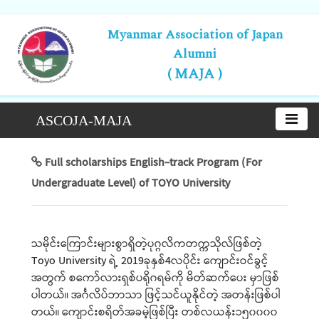
Myanmar Association of Japan
Alumni
( MAJA )
ASCOJA-MAJA
Full scholarships English-track Program (For
Undergraduate Level) of TOYO University
သမိုင်းကြောင်းများစွာရှိတဲ့ပုဂ္ဂလိကတက္ကသိုလ်ဖြစ်တဲ့
Toyo University ရဲ့ 2019ခုနှစ်4လပိုင်း ကျောင်းဝင်ခွင့်
အတွက် စကော်လားရှစ်ပရိုဂရမ်ကို မိတ်ဆက်ပေး မှာဖြစ်
ပါတယ်။ အင်္ဂလိပ်ဘာသာ ဖြင့်သင်ယူနိုင်တဲ့ အတန်းဖြစ်ပါ
တယ်။ ကျောင်းစရိတ်အခမဲ့ဖြစ်ပြီး တစ်လယန်း၁၅၀၀၀၀