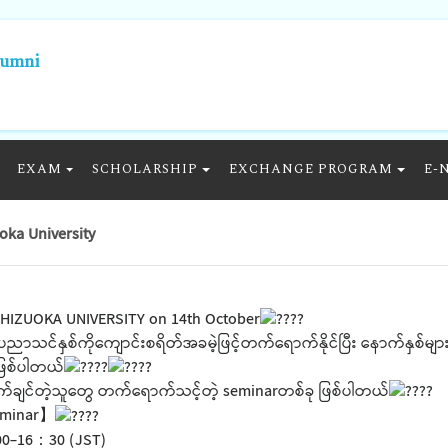
lumni
EXAM
SCHOLARSHIP
EXCHANGE PROGRAM
E-
oka University
SHIZUOKA UNIVERSITY on 14th October
င်နှစ်ကိုကျောင်းစရိတ်အခမဲ့ဖြင့်တက်ရောက်နိုင်ပြီး နောက်နှစ်များ
ာဖြစ်ပါတယ်
းတက်ချင်တဲ့သူတွေ တက်ရောက်သင့်တဲ့ seminarတစ်ခု ဖြစ်ပါတယ်
eminar】
0-16：30 (JST)