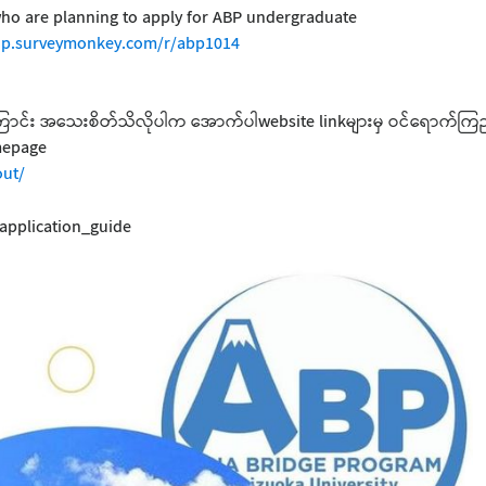
who are planning to apply for ABP undergraduate
/jp.surveymonkey.com/r/abp1014
ာင်း အသေးစိတ်သိလိုပါက အောက်ပါwebsite linkများမှ ဝင်ရောက်ကြည့်
mepage
out/
pplication_guide