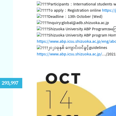
Participants：International students 
To apply：Registration online
https:/
Deadline：13th October (Wed)
Inquiry:global@adb.shizuoka.ac.jp
Shizuoka University ABP Programအကြေ
Shizuoka University ABP program Ho
https://www.abp.icsu.shizuoka.ac.jp/eng/ab
၂၀၂၁ခုနှစ် ကျောင်းဝင်ခွင့်guidelines
https://www.abp.icsu.shizuoka.ac.jp/
…/2021a
:
293,997