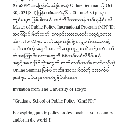
အကြောင်းသိနိုင်မယ့်
ကို
(GraSPP)
Online Seminar
Oct
မြန်မာစံတော်ချိန်
မှာ
30,2021(Sat)
2:00 pm-3:30 pm
ကျင်းပမှာ
ဖြစ်ပါတယ်။
အင်္ဂလိပ်ဘာသာနဲ့သင်ယူနိုင်မယ့်
Master of Public Policy, International Program (MPP/IP)
အကြောင်းမိတ်ဆက်၊
ကျောင်းသားဟောင်းတွေရဲ့စကား
သံ၊
မှာ
တက်ရောက်နိုင်ဖို့
လျှောက်ထားတာနဲ့
Oct 2022
ပတ်သက်တဲ့အချက်အလက်တွေ၊
ပညာသင်ဆုနဲ့ပတ်သက်
တဲ့အကြောင်း
စတာတွေကို
စုံစုံလင်လင်သိနိုင်မယ့်
အခွင့်အရေးဖြစ်တဲ့အတွက်
ဆက်ဆက်တက်ရောက်သင့်တဲ့
ဖြစ်ပါတယ်။
အသေးစိတ်ကို
အောက်ပါ
Online Seminar
မှာ
ဝင်ရောက်ဖတ်ရှုနိုင်ပါတယ်။
post
Invitation from The University of Tokyo
“Graduate School of Public Policy (GraSPP)”
For aspiring public policy professionals in your country
and/or in the world!!!