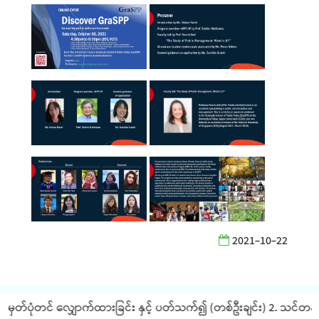
2021-10-22
ှတ်ပုံတင် လျှောက်ထားခြင်း နှင့် ပတ်သက်၍ (တစ်ဦးချင်း) 2. သင်တန်းကျ