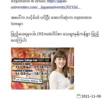
Registration & details:
https://japan-
universities.com/.../japanuniversity2021fal...
အပေါ်က
လင့်ခ်ထဲ
ဝင်ပြီး
အောက်ဆုံးက
registration
မှာ
form
ဖြည့်ပေးရမှာပါ။
လိပ်စာ
သေချာမှန်ကန်စွာ
ဖြည့်
(
※
Email
ပေးကြပါ
)
2021-11-06