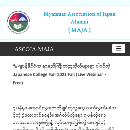
Myanmar Association of Japan
Alumni
( MAJA )
ASCOJA-MAJA
ဂျပန်နိုင်ငံက နာမည်ကြီးတက္ကသိုလ်များစွာ ပါဝင်တဲ့
Japanese College Fair 2021 Fall (Live Webinar・
Free)
ဂျပန်မှာ
ကျောင်းသွားတက်ချင်တဲ့သူတွေ
လက်လွှတ်မခံသ
င့်တဲ့
ပွဲလေးတစ်ခုနော်။
အင်္ဂလိပ်လိုရော
ဂျပန်လိုရော
ဘာသာစကားနှစ်မျိုးနဲ့
လုပ်ပေးမှာဖြစ်လို့
မေးချင်တဲ့
မေးခွန်းတွေ
ရှိရင်
တစ်ခါတည်း
မေးလို့ရပါတယ်။
ပွဲမတိုင်