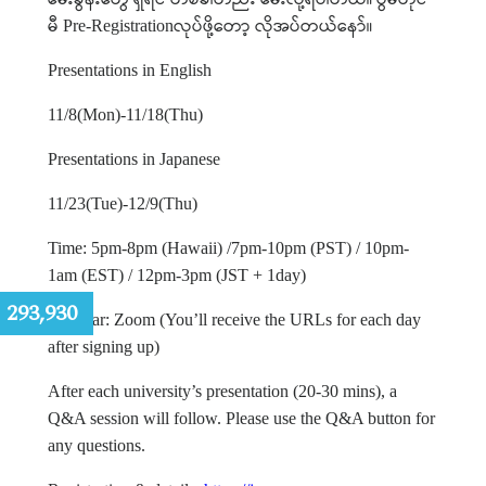
မီ
လုပ်ဖို့တော့
လိုအပ်တယ်နော်။
Pre-Registration
Presentations in English
11/8(Mon)-11/18(Thu)
Presentations in Japanese
11/23(Tue)-12/9(Thu)
Time: 5pm-8pm (Hawaii) /7pm-10pm (PST) / 10pm-
1am (EST) / 12pm-3pm (JST + 1day)
:
293,930
Webinar: Zoom (You’ll receive the URLs for each day
after signing up)
After each university’s presentation (20-30 mins), a
Q&A session will follow. Please use the Q&A button for
any questions.