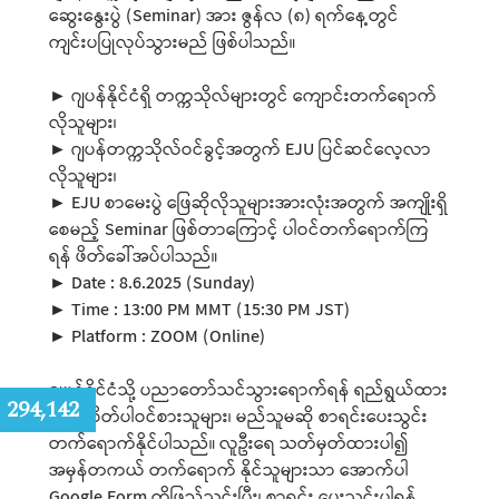
ဆွေးနွေးပွဲ (Seminar) အား ဇွန်လ (၈) ရက်နေ့တွင်
ကျင်းပပြုလုပ်သွားမည် ဖြစ်ပါသည်။
► ဂျပန်နိုင်ငံရှိ တက္ကသိုလ်များတွင် ကျောင်းတက်ရောက်
လိုသူများ၊
► ဂျပန်တက္ကသိုလ်ဝင်ခွင့်အတွက် EJU ပြင်ဆင်လေ့လာ
လိုသူများ၊
► EJU စာမေးပွဲ ဖြေဆိုလိုသူများအားလုံးအတွက် အကျိုးရှိ
စေမည့် Seminar ဖြစ်တာကြောင့် ပါဝင်တက်ရောက်ကြ
ရန် ဖိတ်ခေါ်အပ်ပါသည်။
► Date : 8.6.2025 (Sunday)
► Time : 13:00 PM MMT (15:30 PM JST)
► Platform : ZOOM (Online)
ဂျပန်နိုင်ငံသို့ ပညာတော်သင်သွားရောက်ရန် ရည်ရွယ်ထား
:
294,142
သည့် စိတ်ပါဝင်စားသူများ၊ မည်သူမဆို စာရင်းပေးသွင်း
တက်ရောက်နိုင်ပါသည်။ လူဦးရေ သတ်မှတ်ထားပါ၍
အမှန်တကယ် တက်ရောက် နိုင်သူများသာ အောက်ပါ
Google Form ကိုဖြည့်သွင်းပြီး၊ စာရင်း ပေးသွင်းပါရန်