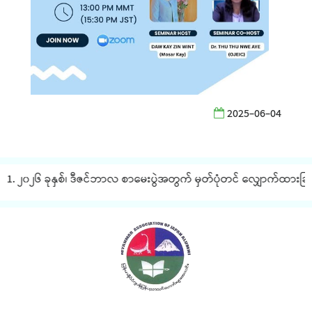
2025-06-04
1. ၂၀၂၆ ခုနှစ်၊ ဒီဇင်ဘာလ စာမေးပွဲအတွက် မှတ်ပုံတင် လျှောက်ထားခြင်း 