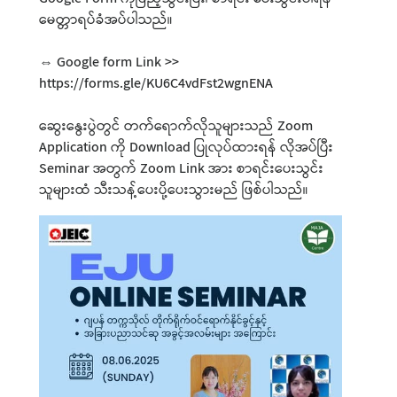
မေတ္တာရပ်ခံအပ်ပါသည်။
⇔ Google form Link >>
https://forms.gle/KU6C4vdFst2wgnENA
ဆွေးနွေးပွဲတွင် တက်ရောက်လိုသူများသည် Zoom
Application ကို Download ပြုလုပ်ထားရန် လိုအပ်ပြီး
Seminar အတွက် Zoom Link အား စာရင်းပေးသွင်း
သူများထံ သီးသန့်ပေးပို့ပေးသွားမည် ဖြစ်ပါသည်။