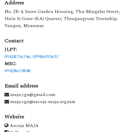
Address
No. 2B-4, Snow Garden Housing, Thu Mingalar Street,
Hnin Si Gone (KA) Quarter, Thingangyum Township,
Yangon, Myanmar.
Contact
JLPT:
09428756746,
09986093637
MEC:
09428613848
Email address
maja.ygn@gmail.com
maja.ygn@ascoja-maja.org.mm
Website
Ascoja MAJA