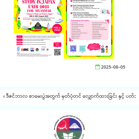
2025-08-05
စ်၊ ဒီဇင်ဘာလ စာမေးပွဲအတွက် မှတ်ပုံတင် လျှောက်ထားခြင်း နှင့် ပတ်သက်