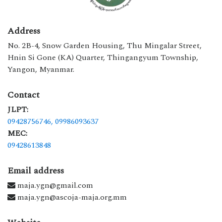
Address
No. 2B-4, Snow Garden Housing, Thu Mingalar Street,
Hnin Si Gone (KA) Quarter, Thingangyum Township,
Yangon, Myanmar.
Contact
JLPT:
09428756746,
09986093637
MEC:
09428613848
Email address
maja.ygn@gmail.com
maja.ygn@ascoja-maja.org.mm