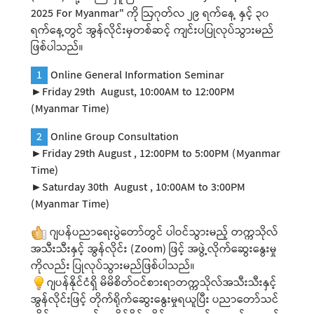
2025 For Myanmar" ကို ဩဂုတ်လ ၂၉ ရက်နေ့ နှင့် ၃၀
ရက်နေ့တွင် အွန်လိုင်းမှတစ်ဆင့် ကျင်းပပြုလုပ်သွားမည်
ဖြစ်ပါသည်။
1
Online General Information Seminar
►Friday 29th August, 10:00AM to 12:00PM
(Myanmar Time)
2
Online Group Consultation
►Friday 29th August , 12:00PM to 5:00PM (Myanmar
Time)
►Saturday 30th August , 10:00AM to 3:00PM
(Myanmar Time)
ဂျပန်ပညာရေးပွဲတော်တွင် ပါဝင်သွားမည့် တက္ကသိုလ်
အသီးသီးနှင့် အွန်လိုင်း (Zoom) ဖြင့် အဖွဲ့လိုက်ဆွေးနွေးမှု
ကိုလည်း ပြုလုပ်သွားမည်ဖြစ်ပါသည်။
ဂျပန်နိုင်ငံရှိ မိမိစိတ်ဝင်စားရာတက္ကသိုလ်အသီးသီးနှင့်
အွန်လိုင်းဖြင့် တိုက်ရိုက်ဆွေးနွေးမှုရယူပြီး ပညာတော်သင်