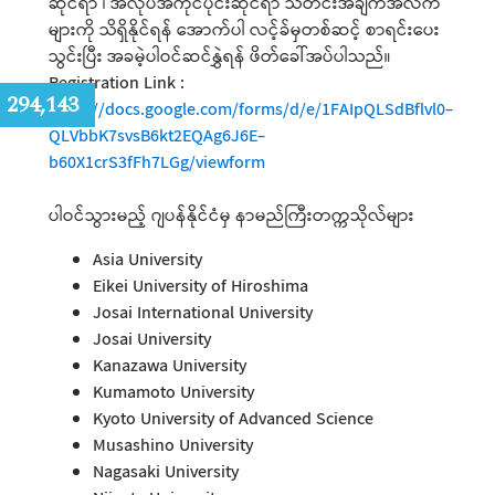
ဆိုင်ရာ ၊ အလုပ်အကိုင်ပိုင်းဆိုင်ရာ သတင်းအချက်အလက်
များကို သိရှိနိုင်ရန် အောက်ပါ လင့်ခ်မှတစ်ဆင့် စာရင်းပေး
သွင်းပြီး အခမဲ့ပါဝင်ဆင်နွှဲရန် ဖိတ်ခေါ်အပ်ပါသည်။
Registration Link :
:
294,143
https://docs.google.com/forms/d/e/1FAIpQLSdBflvl0-
QLVbbK7svsB6kt2EQAg6J6E-
b60X1crS3fFh7LGg/viewform
ပါဝင်သွားမည့် ဂျပန်နိုင်ငံမှ နာမည်ကြီးတက္ကသိုလ်များ
Asia University
Eikei University of Hiroshima
Josai International University
Josai University
Kanazawa University
Kumamoto University
Kyoto University of Advanced Science
Musashino University
Nagasaki University